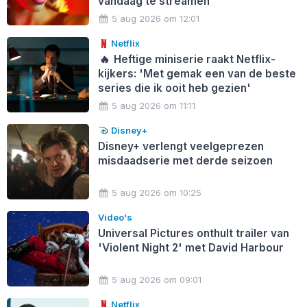
vandaag te streamen
5 aug 2026 om 12:01
Netflix
🔥
Heftige miniserie raakt Netflix-
kijkers: 'Met gemak een van de beste
series die ik ooit heb gezien'
5 aug 2026 om 11:11
Disney+
Disney+ verlengt veelgeprezen
misdaadserie met derde seizoen
5 aug 2026 om 10:25
Video's
Universal Pictures onthult trailer van
'Violent Night 2' met David Harbour
5 aug 2026 om 09:01
Netflix