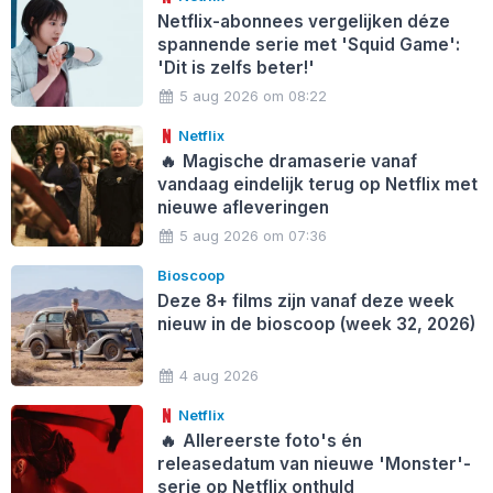
Netflix-abonnees vergelijken déze
spannende serie met 'Squid Game':
'Dit is zelfs beter!'
5 aug 2026 om 08:22
Netflix
🔥
Magische dramaserie vanaf
vandaag eindelijk terug op Netflix met
nieuwe afleveringen
5 aug 2026 om 07:36
Bioscoop
Deze 8+ films zijn vanaf deze week
nieuw in de bioscoop (week 32, 2026)
4 aug 2026
Netflix
🔥
Allereerste foto's én
releasedatum van nieuwe 'Monster'-
serie op Netflix onthuld