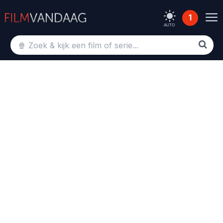
1
AUTO