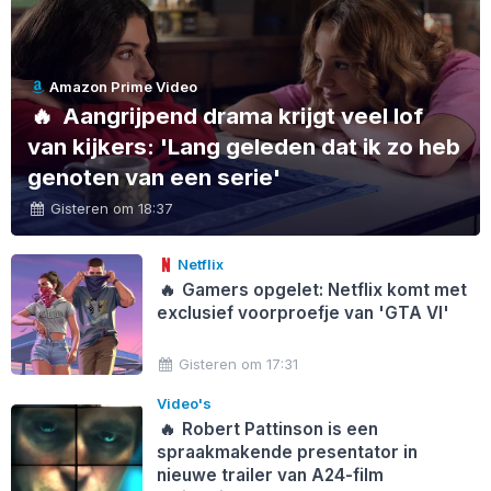
Amazon Prime Video
🔥
Aangrijpend drama krijgt veel lof
van kijkers: 'Lang geleden dat ik zo heb
genoten van een serie'
Gisteren om 18:37
Netflix
🔥
Gamers opgelet: Netflix komt met
exclusief voorproefje van 'GTA VI'
Gisteren om 17:31
Video's
🔥
Robert Pattinson is een
spraakmakende presentator in
nieuwe trailer van A24-film