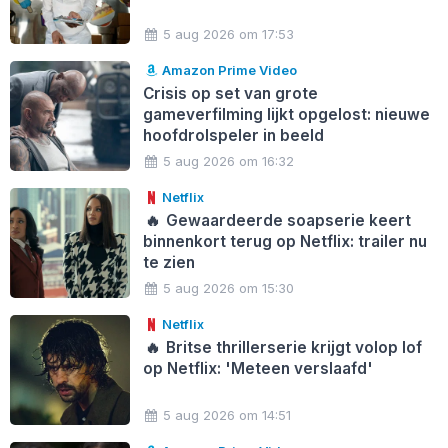
5 aug 2026 om 17:53
Amazon Prime Video
Crisis op set van grote
gameverfilming lijkt opgelost: nieuwe
hoofdrolspeler in beeld
5 aug 2026 om 16:32
Netflix
🔥
Gewaardeerde soapserie keert
binnenkort terug op Netflix: trailer nu
te zien
5 aug 2026 om 15:30
Netflix
🔥
Britse thrillerserie krijgt volop lof
op Netflix: 'Meteen verslaafd'
5 aug 2026 om 14:51