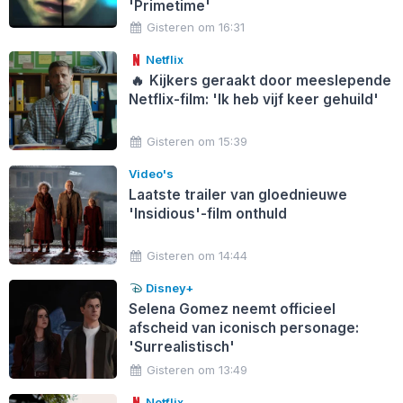
'Primetime'
Gisteren om 16:31
Netflix
🔥
Kijkers geraakt door meeslepende
Netflix-film: 'Ik heb vijf keer gehuild'
Gisteren om 15:39
Video's
Laatste trailer van gloednieuwe
'Insidious'-film onthuld
Gisteren om 14:44
Disney+
Selena Gomez neemt officieel
afscheid van iconisch personage:
'Surrealistisch'
Gisteren om 13:49
Netflix