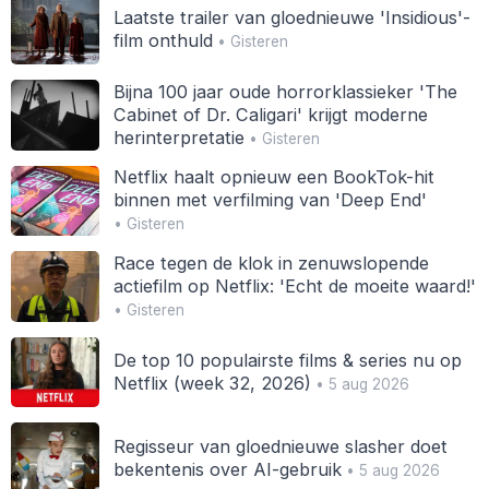
Laatste trailer van gloednieuwe 'Insidious'-
film onthuld
• Gisteren
Bijna 100 jaar oude horrorklassieker 'The
Cabinet of Dr. Caligari' krijgt moderne
herinterpretatie
• Gisteren
Netflix haalt opnieuw een BookTok-hit
binnen met verfilming van 'Deep End'
• Gisteren
Race tegen de klok in zenuwslopende
actiefilm op Netflix: 'Echt de moeite waard!'
• Gisteren
De top 10 populairste films & series nu op
Netflix (week 32, 2026)
• 5 aug 2026
Regisseur van gloednieuwe slasher doet
bekentenis over AI-gebruik
• 5 aug 2026