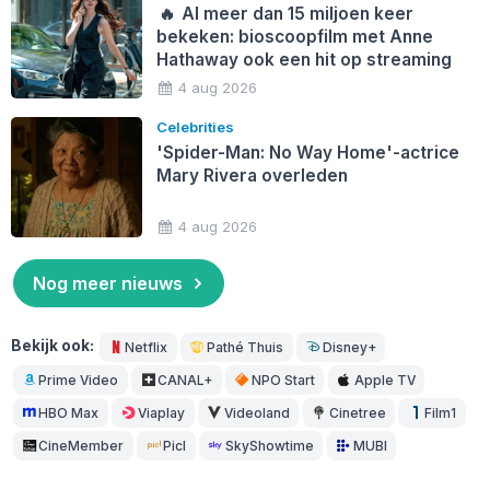
🔥
Al meer dan 15 miljoen keer
bekeken: bioscoopfilm met Anne
Hathaway ook een hit op streaming
4 aug 2026
Celebrities
'Spider-Man: No Way Home'-actrice
Mary Rivera overleden
4 aug 2026
Nog meer nieuws
Bekijk ook:
Netflix
Pathé Thuis
Disney+
Prime Video
CANAL+
NPO Start
Apple TV
HBO Max
Viaplay
Videoland
Cinetree
Film1
CineMember
Picl
SkyShowtime
MUBI