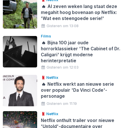
🔥
Al zeven weken lang staat deze
megahit hoog bovenaan op Netflix:
'Wat een steengoede serie!'
Gisteren om 13:08
Films
🔥
Bijna 100 jaar oude
horrorklassieker 'The Cabinet of Dr.
Caligari' krijgt moderne
herinterpretatie
Gisteren om 12:03
Netflix
🔥
Netflix werkt aan nieuwe serie
over populair 'Da Vinci Code'-
personage
Gisteren om 11:19
Netflix
Netflix onthult trailer voor nieuwe
'Untold'-documentaire over