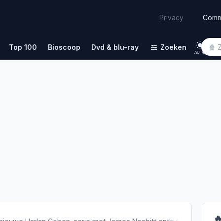
Comm
Privacy
Top 100
Bioscoop
Dvd & blu-ray
Zoeken
AUTO
