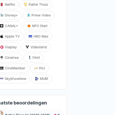
Netflix
Pathé Thuis
Disney+
Prime Video
CANAL+
NPO Start
Apple TV
HBO Max
Viaplay
Videoland
Cinetree
Film1
CineMember
Picl
SkyShowtime
MUBI
aatste beoordelingen