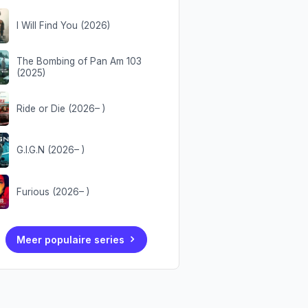
I Will Find You (2026)
The Bombing of Pan Am 103
(2025)
Ride or Die (2026– )
G.I.G.N (2026– )
Furious (2026– )
Meer populaire series