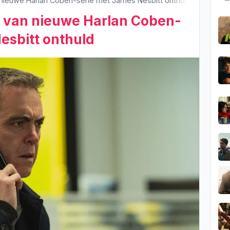
nieuwe Harlan Coben-serie met James Nesbitt onthuld
n van nieuwe Harlan Coben-
esbitt onthuld