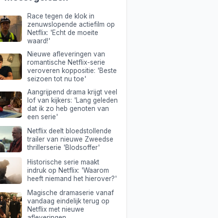
Race tegen de klok in
zenuwslopende actiefilm op
Netflix: 'Echt de moeite
waard!'
Nieuwe afleveringen van
romantische Netflix-serie
veroveren koppositie: 'Beste
seizoen tot nu toe'
Aangrijpend drama krijgt veel
lof van kijkers: 'Lang geleden
dat ik zo heb genoten van
een serie'
Netflix deelt bloedstollende
trailer van nieuwe Zweedse
thrillerserie 'Blodsoffer'
Historische serie maakt
indruk op Netflix: 'Waarom
heeft niemand het hierover?'
Magische dramaserie vanaf
vandaag eindelijk terug op
Netflix met nieuwe
afleveringen