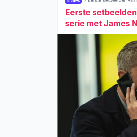
Eerste setbeelden van 
Nieuws
Eerste setbeelde
serie met James N