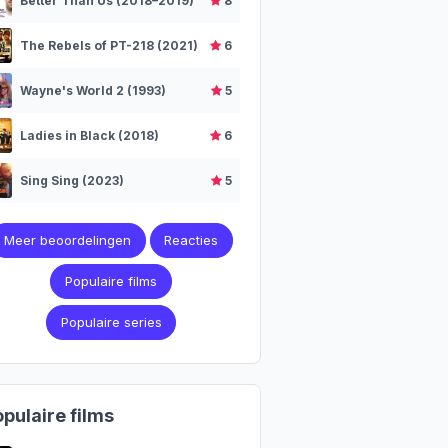
Better Than Us (2018–2019)
8
The Rebels of PT-218 (2021)
6
Wayne's World 2 (1993)
5
Ladies in Black (2018)
6
Sing Sing (2023)
5
Meer beoordelingen
Reacties
Populaire films
Populaire series
pulaire films