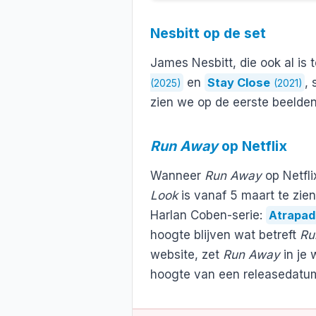
Nesbitt op de set
James Nesbitt, die ook al is 
en
Stay Close
, 
(2025)
(2021)
zien we op de eerste beelden
Run Away
op Netflix
Wanneer
Run Away
op Netfli
Look
is vanaf 5 maart te zie
Harlan Coben-serie:
Atrapa
hoogte blijven wat betreft
Ru
website, zet
Run Away
in je 
hoogte van een releasedatu