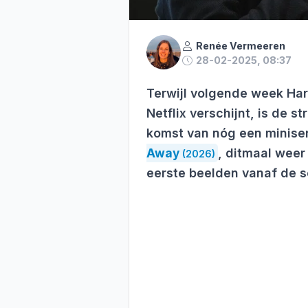
Renée Vermeeren
28-02-2025, 08:37
Terwijl volgende week Ha
Netflix verschijnt, is de 
komst van nóg een miniser
Away
, ditmaal weer
(2026)
eerste beelden vanaf de se