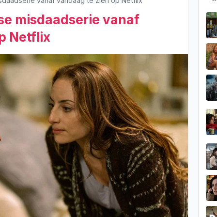
aadserie vanaf vandaag te zien op Netflix
e misdaadserie vanaf
 Netflix