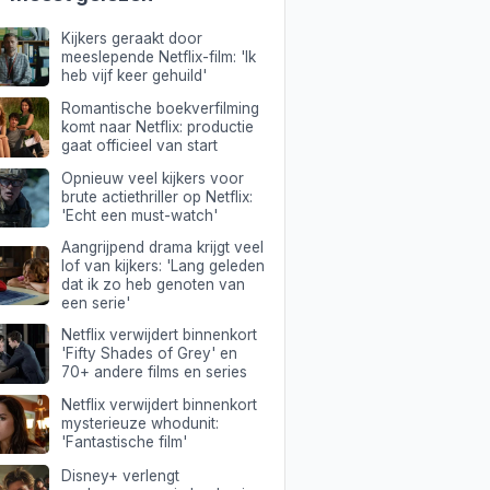
Kijkers geraakt door
meeslepende Netflix-film: 'Ik
heb vijf keer gehuild'
Romantische boekverfilming
komt naar Netflix: productie
gaat officieel van start
Opnieuw veel kijkers voor
brute actiethriller op Netflix:
'Echt een must-watch'
Aangrijpend drama krijgt veel
lof van kijkers: 'Lang geleden
dat ik zo heb genoten van
een serie'
Netflix verwijdert binnenkort
'Fifty Shades of Grey' en
70+ andere films en series
Netflix verwijdert binnenkort
mysterieuze whodunit:
'Fantastische film'
Disney+ verlengt