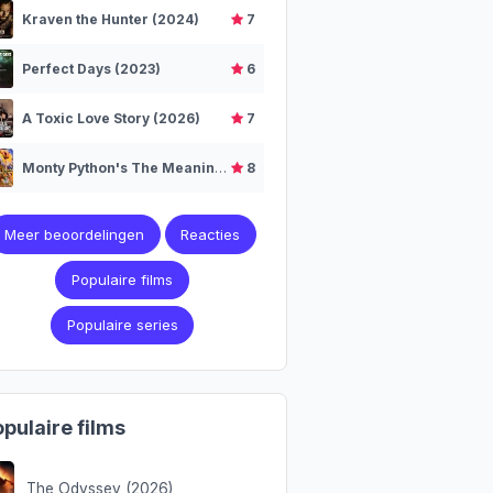
Kraven the Hunter (2024)
7
Perfect Days (2023)
6
A Toxic Love Story (2026)
7
Monty Python's The Meaning of Life (1983)
8
Meer beoordelingen
Reacties
Populaire films
Populaire series
pulaire films
The Odyssey (2026)