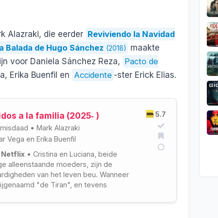
k Alazraki, die eerder
Reviviendo la Navidad
La Balada de Hugo Sánchez
maakte
(2018)
 zijn voor Daniela Sánchez Reza,
Pacto de
a, Erika Buenfil en
Accidente
-ster Erick Elias.
5.7
dos a la familia (2025‑ )
misdaad
•
Mark Alazraki
ar Vega
en
Erika Buenfil
 Netflix
• Cristina en Luciana, beide
ge alleenstaande moeders, zijn de
ardigheden van het leven beu. Wanneer
ijgenaamd "de Tiran", en tevens
 vader en Luciana's echtgenoot, tijdens
 voor hun ogen omkomt, moeten ze
ken.