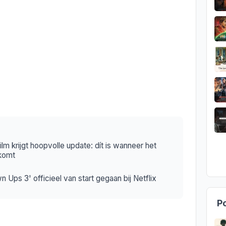
m krijgt hoopvolle update: dít is wanneer het
tkomt
 Ups 3' officieel van start gegaan bij Netflix
Po