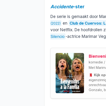
Accidente
-ster
De serie is gemaakt door Mar
en
Club de Cuervos: 
(2022)
voor Netflix. De hoofdrollen
Silencio
-actrice Marimar Veg
Bienveni
komedie
/
Met
Marim
Kijk op
eigenzinni
onrechtva
Gonzalo, b
Cristina's
een ruzie
samenwer