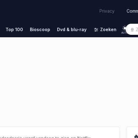
Comm
Privacy
Top 100
Bioscoop
Dvd & blu-ray
Zoeken
AUTO
