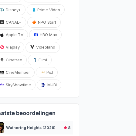
Disney+
Prime Video
CANAL+
NPO Start
Apple TV
HBO Max
Viaplay
Videoland
Cinetree
Film1
CineMember
Picl
SkyShowtime
MUBI
aatste beoordelingen
Wuthering Heights (2026)
8