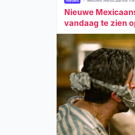
Nieuwe Mexicaanse misd
Nieuws
Nieuwe Mexicaans
vandaag te zien op