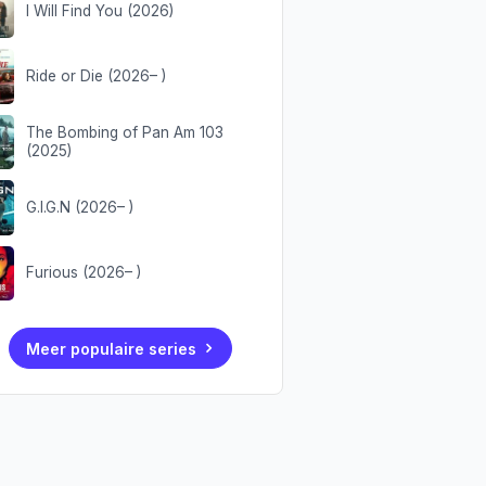
I Will Find You (2026)
Ride or Die (2026– )
The Bombing of Pan Am 103
(2025)
G.I.G.N (2026– )
Furious (2026– )
Meer populaire series