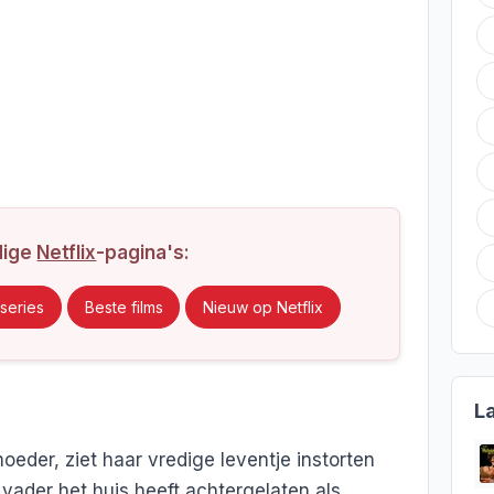
dige
Netflix
-pagina's:
series
Beste films
Nieuw op Netflix
L
oeder, ziet haar vredige leventje instorten
vader het huis heeft achtergelaten als