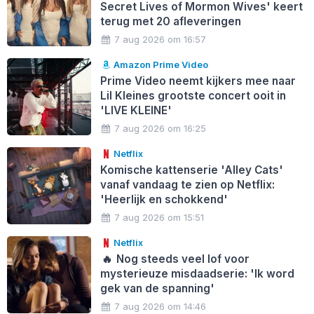
Secret Lives of Mormon Wives' keert
terug met 20 afleveringen
7 aug 2026 om 16:57
Amazon Prime Video
Prime Video neemt kijkers mee naar
Lil Kleines grootste concert ooit in
'LIVE KLEINE'
7 aug 2026 om 16:25
Netflix
Komische kattenserie 'Alley Cats'
vanaf vandaag te zien op Netflix:
'Heerlijk en schokkend'
7 aug 2026 om 15:51
Netflix
🔥
Nog steeds veel lof voor
mysterieuze misdaadserie: 'Ik word
gek van de spanning'
7 aug 2026 om 14:46