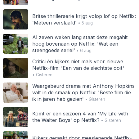
Britse thrillerserie krijgt volop lof op Netflix:
'Meteen verslaafd'
• 5 aug
Al zeven weken lang staat deze megahit
hoog bovenaan op Netflix: 'Wat een
steengoede serie!'
• 6 aug
Critici én kijkers niet mals voor nieuwe
Netflix-film: 'Een van de slechtste ooit'
• Gisteren
Waargebeurd drama met Anthony Hopkins
valt in de smaak op Netflix: 'Beste film die
ik in jaren heb gezien'
• Gisteren
Komt er een seizoen 4 van 'My Life with
the Walter Boys' op Netflix?
• Gisteren
Kijkers geraakt door meeslepende Netflix-