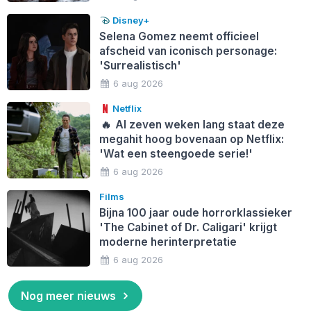
Disney+
Selena Gomez neemt officieel
afscheid van iconisch personage:
'Surrealistisch'
6 aug 2026
Netflix
🔥
Al zeven weken lang staat deze
megahit hoog bovenaan op Netflix:
'Wat een steengoede serie!'
6 aug 2026
Films
Bijna 100 jaar oude horrorklassieker
'The Cabinet of Dr. Caligari' krijgt
moderne herinterpretatie
6 aug 2026
Nog meer nieuws