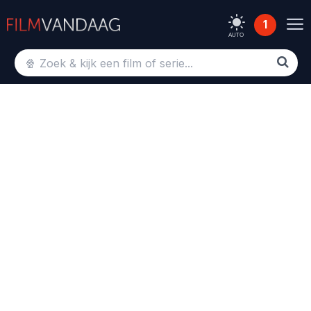
1
AUTO