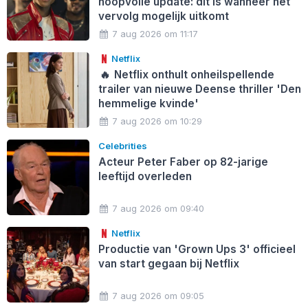
hoopvolle update: dít is wanneer het
vervolg mogelijk uitkomt
7 aug 2026 om 11:17
Netflix
🔥
Netflix onthult onheilspellende
trailer van nieuwe Deense thriller 'Den
hemmelige kvinde'
7 aug 2026 om 10:29
Celebrities
Acteur Peter Faber op 82-jarige
leeftijd overleden
7 aug 2026 om 09:40
Netflix
Productie van 'Grown Ups 3' officieel
van start gegaan bij Netflix
7 aug 2026 om 09:05