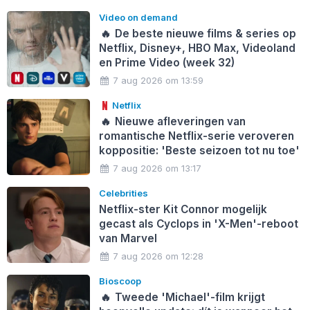
Video on demand
🔥
De beste nieuwe films & series op
Netflix, Disney+, HBO Max, Videoland
en Prime Video (week 32)
7 aug 2026 om 13:59
Netflix
🔥
Nieuwe afleveringen van
romantische Netflix-serie veroveren
koppositie: 'Beste seizoen tot nu toe'
7 aug 2026 om 13:17
Celebrities
Netflix-ster Kit Connor mogelijk
gecast als Cyclops in 'X-Men'-reboot
van Marvel
7 aug 2026 om 12:28
Bioscoop
🔥
Tweede 'Michael'-film krijgt