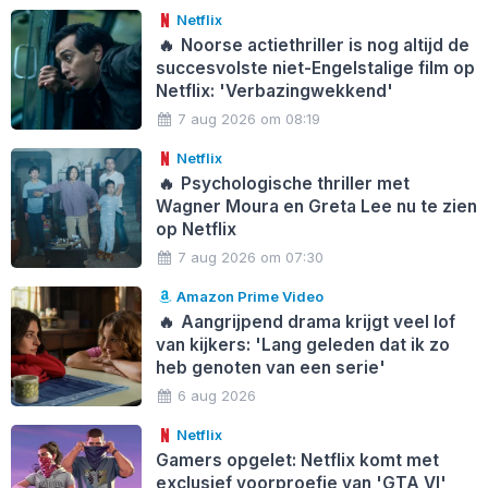
Netflix
🔥
Noorse actiethriller is nog altijd de
succesvolste niet-Engelstalige film op
Netflix: 'Verbazingwekkend'
7 aug 2026 om 08:19
Netflix
🔥
Psychologische thriller met
Wagner Moura en Greta Lee nu te zien
op Netflix
7 aug 2026 om 07:30
Amazon Prime Video
🔥
Aangrijpend drama krijgt veel lof
van kijkers: 'Lang geleden dat ik zo
heb genoten van een serie'
6 aug 2026
Netflix
Gamers opgelet: Netflix komt met
exclusief voorproefje van 'GTA VI'