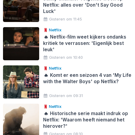
Netflix: alles over 'Don't Say Good
Luck'
Gisteren om 11:45
Netflix
🔥
Netflix-film weet kijkers ondanks
kritiek te verrassen: 'Eigenlijk best
leuk'
Gisteren om 10:40
Netflix
🔥
Komt er een seizoen 4 van 'My Life
with the Walter Boys' op Netflix?
Gisteren om 09:31
Netflix
🔥
Historische serie maakt indruk op
Netflix: 'Waarom heeft niemand het
hierover?'
Gisteren om 08:10