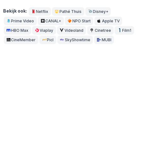
Bekijk ook:
Netflix
Pathé Thuis
Disney+
Prime Video
CANAL+
NPO Start
Apple TV
HBO Max
Viaplay
Videoland
Cinetree
Film1
CineMember
Picl
SkyShowtime
MUBI