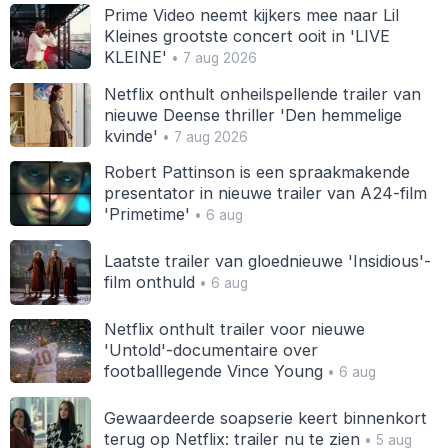
Prime Video neemt kijkers mee naar Lil
Kleines grootste concert ooit in 'LIVE
KLEINE'
• 7 aug 2026
Netflix onthult onheilspellende trailer van
nieuwe Deense thriller 'Den hemmelige
kvinde'
• 7 aug 2026
Robert Pattinson is een spraakmakende
presentator in nieuwe trailer van A24-film
'Primetime'
• 6 aug
Laatste trailer van gloednieuwe 'Insidious'-
film onthuld
• 6 aug
Netflix onthult trailer voor nieuwe
'Untold'-documentaire over
footballlegende Vince Young
• 6 aug
Gewaardeerde soapserie keert binnenkort
terug op Netflix: trailer nu te zien
• 5 aug