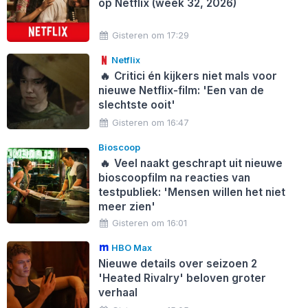
op Netflix (week 32, 2026)
Gisteren om 17:29
Netflix
🔥
Critici én kijkers niet mals voor
nieuwe Netflix-film: 'Een van de
slechtste ooit'
Gisteren om 16:47
Bioscoop
🔥
Veel naakt geschrapt uit nieuwe
bioscoopfilm na reacties van
testpubliek: 'Mensen willen het niet
meer zien'
Gisteren om 16:01
HBO Max
Nieuwe details over seizoen 2
'Heated Rivalry' beloven groter
verhaal