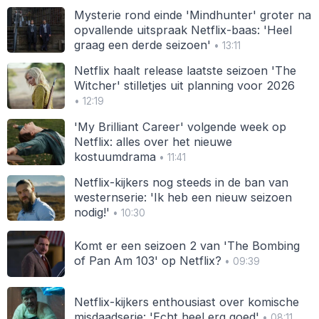
Mysterie rond einde 'Mindhunter' groter na
opvallende uitspraak Netflix-baas: 'Heel
graag een derde seizoen'
• 13:11
Netflix haalt release laatste seizoen 'The
Witcher' stilletjes uit planning voor 2026
• 12:19
'My Brilliant Career' volgende week op
Netflix: alles over het nieuwe
kostuumdrama
• 11:41
Netflix-kijkers nog steeds in de ban van
westernserie: 'Ik heb een nieuw seizoen
nodig!'
• 10:30
Komt er een seizoen 2 van 'The Bombing
of Pan Am 103' op Netflix?
• 09:39
Netflix-kijkers enthousiast over komische
misdaadserie: 'Echt heel erg goed'
• 08:11