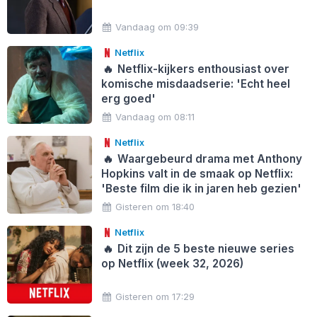
Vandaag om 09:39
Netflix
🔥
Netflix-kijkers enthousiast over
komische misdaadserie: 'Echt heel
erg goed'
Vandaag om 08:11
Netflix
🔥
Waargebeurd drama met Anthony
Hopkins valt in de smaak op Netflix:
'Beste film die ik in jaren heb gezien'
Gisteren om 18:40
Netflix
🔥
Dit zijn de 5 beste nieuwe series
op Netflix (week 32, 2026)
Gisteren om 17:29