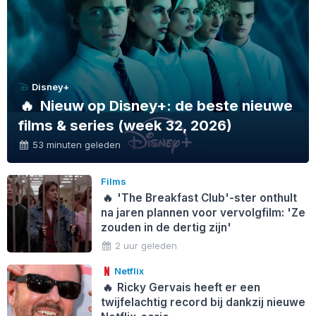
Disney+
🔥
Nieuw op Disney+: de beste nieuwe
films & series (week 32, 2026)
53 minuten geleden
Films
🔥
'The Breakfast Club'-ster onthult
na jaren plannen voor vervolgfilm: 'Ze
zouden in de dertig zijn'
2 uur geleden
Netflix
🔥
Ricky Gervais heeft er een
twijfelachtig record bij dankzij nieuwe