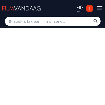
1
AUTO