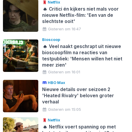
Netflix
🔥
Critici én kijkers niet mals voor
nieuwe Netflix-film: 'Een van de
slechtste ooit'
Gisteren om 16:47
Bioscoop
🔥
Veel naakt geschrapt uit nieuwe
bioscoopfilm na reacties van
testpubliek: 'Mensen willen het niet
meer zien'
Gisteren om 16:01
HBO Max
Nieuwe details over seizoen 2
'Heated Rivalry' beloven groter
verhaal
Gisteren om 15:05
Netflix
🔥
Netflix voert spanning op met