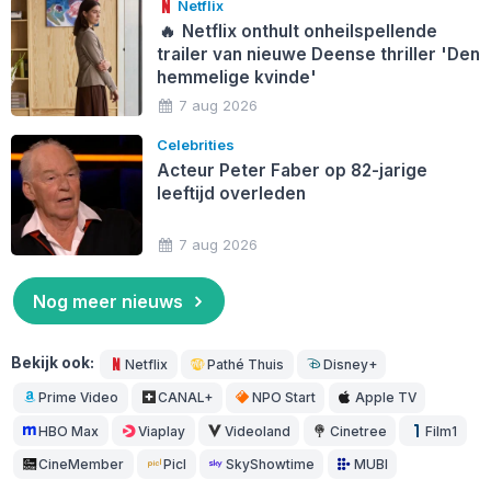
Netflix
🔥
Netflix onthult onheilspellende
trailer van nieuwe Deense thriller 'Den
hemmelige kvinde'
7 aug 2026
Celebrities
Acteur Peter Faber op 82-jarige
leeftijd overleden
7 aug 2026
Nog meer nieuws
Bekijk ook:
Netflix
Pathé Thuis
Disney+
Prime Video
CANAL+
NPO Start
Apple TV
HBO Max
Viaplay
Videoland
Cinetree
Film1
CineMember
Picl
SkyShowtime
MUBI