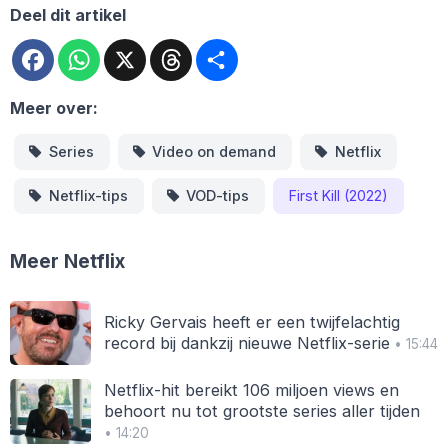
Deel dit artikel
Facebook
WhatsApp
X
Threads
Deel
Meer over:
Series
Video on demand
Netflix
Netflix-tips
VOD-tips
First Kill (2022)
Meer Netflix
Ricky Gervais heeft er een twijfelachtig
record bij dankzij nieuwe Netflix-serie
• 15:44
Netflix-hit bereikt 106 miljoen views en
behoort nu tot grootste series aller tijden
• 14:20