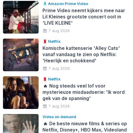
Amazon Prime Video
Prime Video neemt kijkers mee naar
Lil Kleines grootste concert ooit in
'LIVE KLEINE'
7 aug 2026
Netflix
Komische kattenserie 'Alley Cats'
vanaf vandaag te zien op Netflix:
'Heerlijk en schokkend'
7 aug 2026
Netflix
🔥
Nog steeds veel lof voor
mysterieuze misdaadserie: 'Ik word
gek van de spanning'
7 aug 2026
Video on demand
🔥
De beste nieuwe films & series op
Netflix, Disney+, HBO Max, Videoland