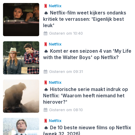
Netflix
🔥
Netflix-film weet kijkers ondanks
kritiek te verrassen: 'Eigenlijk best
leuk'
Gisteren om 10:40
Netflix
🔥
Komt er een seizoen 4 van 'My Life
with the Walter Boys' op Netflix?
Gisteren om 09:31
Netflix
🔥
Historische serie maakt indruk op
Netflix: 'Waarom heeft niemand het
hierover?'
Gisteren om 08:10
Netflix
🔥
De 10 beste nieuwe films op Netflix
(week 32, 2026)