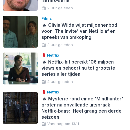
Netflix-serie
2 uur geleden
Films
🔥
Olivia Wilde wijst miljoenenbod
voor 'The Invite' van Netflix af en
spreekt van omkoping
3 uur geleden
Netflix
🔥
Netflix-hit bereikt 106 miljoen
views en behoort nu tot grootste
series aller tijden
4 uur geleden
Netflix
🔥
Mysterie rond einde 'Mindhunter'
groter na opvallende uitspraak
Netflix-baas: 'Heel graag een derde
seizoen'
Vandaag om 13:11