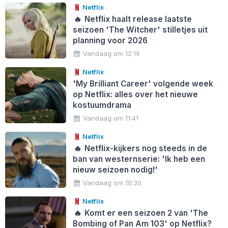
Netflix
🔥
Netflix haalt release laatste
seizoen 'The Witcher' stilletjes uit
planning voor 2026
Vandaag om 12:19
Netflix
'My Brilliant Career' volgende week
op Netflix: alles over het nieuwe
kostuumdrama
Vandaag om 11:41
Netflix
🔥
Netflix-kijkers nog steeds in de
ban van westernserie: 'Ik heb een
nieuw seizoen nodig!'
Vandaag om 10:30
Netflix
🔥
Komt er een seizoen 2 van 'The
Bombing of Pan Am 103' op Netflix?