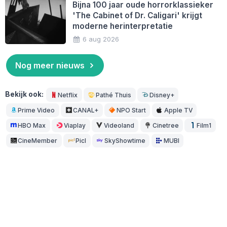
Bijna 100 jaar oude horrorklassieker
'The Cabinet of Dr. Caligari' krijgt
moderne herinterpretatie
6 aug 2026
Nog meer nieuws
Bekijk ook:
Netflix
Pathé Thuis
Disney+
Prime Video
CANAL+
NPO Start
Apple TV
HBO Max
Viaplay
Videoland
Cinetree
Film1
CineMember
Picl
SkyShowtime
MUBI