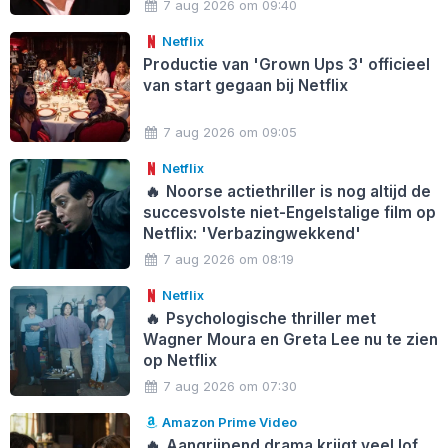
7 aug 2026 om 09:40
Netflix
Productie van 'Grown Ups 3' officieel
van start gegaan bij Netflix
7 aug 2026 om 09:05
Netflix
🔥
Noorse actiethriller is nog altijd de
succesvolste niet-Engelstalige film op
Netflix: 'Verbazingwekkend'
7 aug 2026 om 08:19
Netflix
🔥
Psychologische thriller met
Wagner Moura en Greta Lee nu te zien
op Netflix
7 aug 2026 om 07:30
Amazon Prime Video
🔥
Aangrijpend drama krijgt veel lof