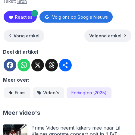
Tekst:
Bron
1
Reacties
Volg ons op Google Nieuws
Vorig artikel
Volgend artikel
Deel dit artikel
Facebook
WhatsApp
X
Threads
Deel
Meer over:
Films
Video's
Eddington (2025)
Meer video's
Prime Video neemt kijkers mee naar Lil
Kleines grootste concert ooit in 'LIVE