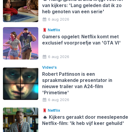
van kijkers: 'Lang geleden dat ik zo
heb genoten van een serie'
6 aug 2026
Netflix
Gamers opgelet: Netflix komt met
exclusief voorproefje van 'GTA VI'
6 aug 2026
Video's
Robert Pattinson is een
spraakmakende presentator in
nieuwe trailer van A24-film
'Primetime'
6 aug 2026
Netflix
🔥
Kijkers geraakt door meeslepende
Netflix-film: 'Ik heb vijf keer gehuild'