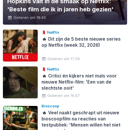
Hopkins valt in de smaak op Netflix:
'Beste film die ik in jaren heb gezien'
Gisteren om 18:40
Netflix
🔥
Dit zijn de 5 beste nieuwe series
op Netflix (week 32, 2026)
Gisteren om 17:29
Netflix
🔥
Critici én kijkers niet mals voor
nieuwe Netflix-film: 'Een van de
slechtste ooit'
Gisteren om 16:47
Bioscoop
🔥
Veel naakt geschrapt uit nieuwe
bioscoopfilm na reacties van
testpubliek: 'Mensen willen het niet