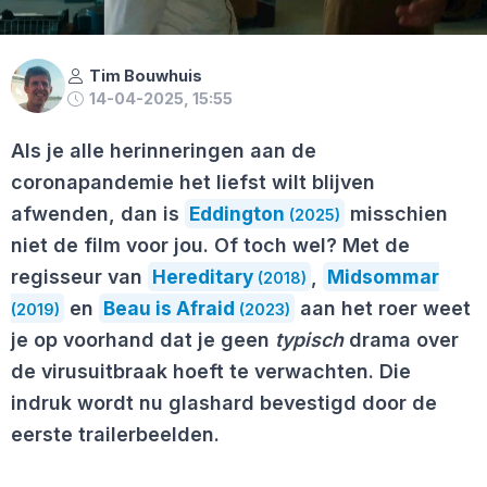
Tim Bouwhuis
14-04-2025, 15:55
Als je alle herinneringen aan de
coronapandemie het liefst wilt blijven
afwenden, dan is
Eddington
misschien
(2025)
niet de film voor jou. Of toch wel? Met de
regisseur van
Hereditary
,
Midsommar
(2018)
en
Beau is Afraid
aan het roer weet
(2019)
(2023)
je op voorhand dat je geen
typisch
drama over
de virusuitbraak hoeft te verwachten. Die
indruk wordt nu glashard bevestigd door de
eerste trailerbeelden.