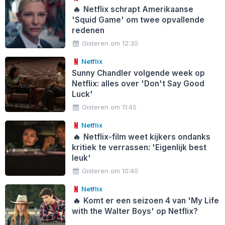
🔥
Netflix schrapt Amerikaanse
'Squid Game' om twee opvallende
redenen
Gisteren om 12:30
Netflix
Sunny Chandler volgende week op
Netflix: alles over 'Don't Say Good
Luck'
Gisteren om 11:45
Netflix
🔥
Netflix-film weet kijkers ondanks
kritiek te verrassen: 'Eigenlijk best
leuk'
Gisteren om 10:40
Netflix
🔥
Komt er een seizoen 4 van 'My Life
with the Walter Boys' op Netflix?