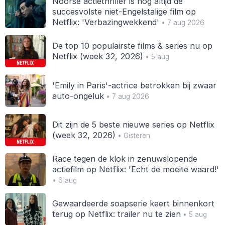
Noorse actiethriller is nog altijd de
succesvolste niet-Engelstalige film op
Netflix: 'Verbazingwekkend'
• 7 aug 2026
De top 10 populairste films & series nu op
Netflix (week 32, 2026)
• 5 aug
'Emily in Paris'-actrice betrokken bij zwaar
auto-ongeluk
• 7 aug 2026
Dit zijn de 5 beste nieuwe series op Netflix
(week 32, 2026)
• Gisteren
Race tegen de klok in zenuwslopende
actiefilm op Netflix: 'Echt de moeite waard!'
• 6 aug
Gewaardeerde soapserie keert binnenkort
terug op Netflix: trailer nu te zien
• 5 aug