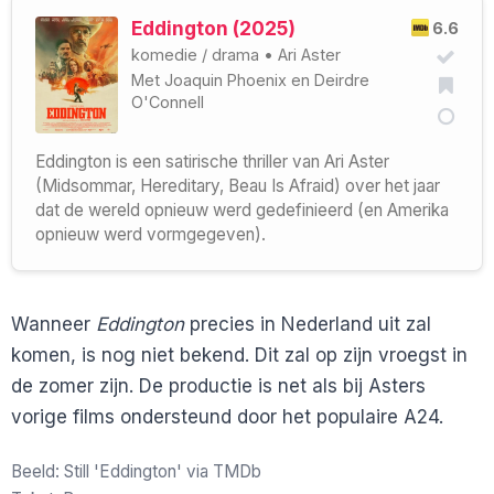
Eddington (2025)
6.6
komedie
/
drama
•
Ari Aster
Met
Joaquin Phoenix
en
Deirdre
O'Connell
Eddington is een satirische thriller van Ari Aster
(Midsommar, Hereditary, Beau Is Afraid) over het jaar
dat de wereld opnieuw werd gedefinieerd (en Amerika
opnieuw werd vormgegeven).
Wanneer
Eddington
precies in Nederland uit zal
komen, is nog niet bekend. Dit zal op zijn vroegst in
de zomer zijn. De productie is net als bij Asters
vorige films ondersteund door het populaire A24.
Beeld: Still 'Eddington' via TMDb