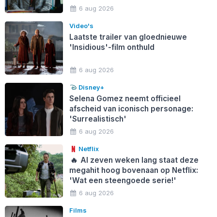
6 aug 2026
Video's
Laatste trailer van gloednieuwe
'Insidious'-film onthuld
6 aug 2026
Disney+
Selena Gomez neemt officieel
afscheid van iconisch personage:
'Surrealistisch'
6 aug 2026
Netflix
🔥
Al zeven weken lang staat deze
megahit hoog bovenaan op Netflix:
'Wat een steengoede serie!'
6 aug 2026
Films