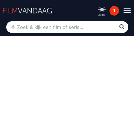
1
AUTO