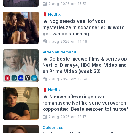
7 aug 2026 om 15:51
Netflix
🔥
Nog steeds veel lof voor
mysterieuze misdaadserie: 'Ik word
gek van de spanning'
7 aug 2026 om 14:46
Video on demand
🔥
De beste nieuwe films & series op
Netflix, Disney+, HBO Max, Videoland
en Prime Video (week 32)
7 aug 2026 om 13:59
Netflix
🔥
Nieuwe afleveringen van
romantische Netflix-serie veroveren
koppositie: 'Beste seizoen tot nu toe'
7 aug 2026 om 13:17
Celebrities