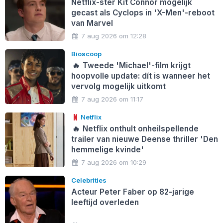
Netflix-ster Kit Connor mogelijk
gecast als Cyclops in 'X-Men'-reboot
van Marvel
7 aug 2026 om 12:28
Bioscoop
🔥
Tweede 'Michael'-film krijgt
hoopvolle update: dít is wanneer het
vervolg mogelijk uitkomt
7 aug 2026 om 11:17
Netflix
🔥
Netflix onthult onheilspellende
trailer van nieuwe Deense thriller 'Den
hemmelige kvinde'
7 aug 2026 om 10:29
Celebrities
Acteur Peter Faber op 82-jarige
leeftijd overleden