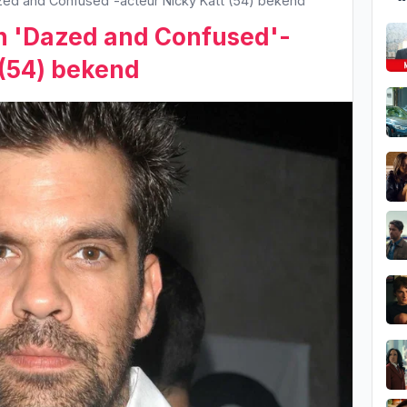
ed and Confused'-acteur Nicky Katt (54) bekend
 'Dazed and Confused'-
 (54) bekend