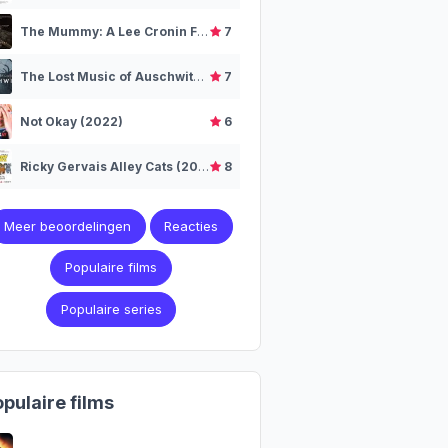
The Mummy: A Lee Cronin Film (2026)
7
The Lost Music of Auschwitz (2025)
7
Not Okay (2022)
6
Ricky Gervais Alley Cats (2026– )
8
Meer beoordelingen
Reacties
Populaire films
Populaire series
pulaire films