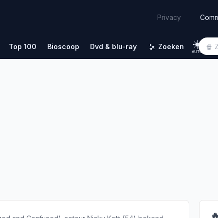
Comm
Privacy
Top 100
Bioscoop
Dvd & blu-ray
Zoeken
AUTO
