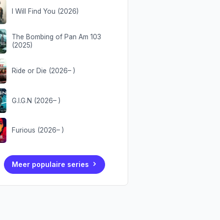
I Will Find You (2026)
The Bombing of Pan Am 103
(2025)
Ride or Die (2026– )
G.I.G.N (2026– )
Furious (2026– )
Meer populaire series