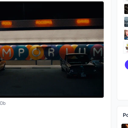
MDb
Po