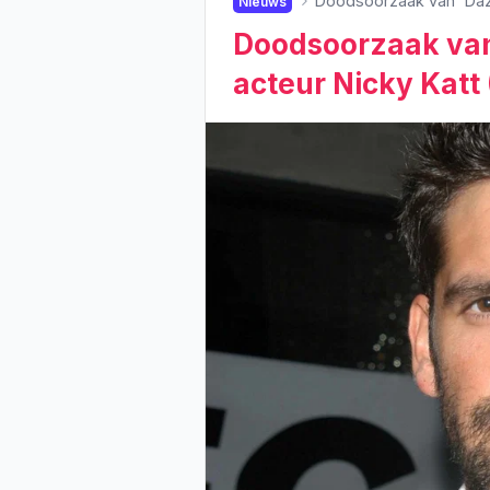
Doodsoorzaak van 'Daz
Nieuws
Doodsoorzaak van
acteur Nicky Katt