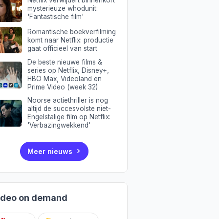
Netflix verwijdert binnenkort
mysterieuze whodunit:
'Fantastische film'
Romantische boekverfilming
komt naar Netflix: productie
gaat officieel van start
De beste nieuwe films &
series op Netflix, Disney+,
HBO Max, Videoland en
Prime Video (week 32)
Noorse actiethriller is nog
altijd de succesvolste niet-
Engelstalige film op Netflix:
'Verbazingwekkend'
Meer nieuws
ideo on demand