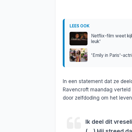
LEES OOK
Netflix-film weet kij
leuk'
'Emily in Paris'-act
In een statement dat ze dee
Ravencroft maandag verteld 
door zelfdoding om het leve
Ik deel dit vres
(…) Hij streed d