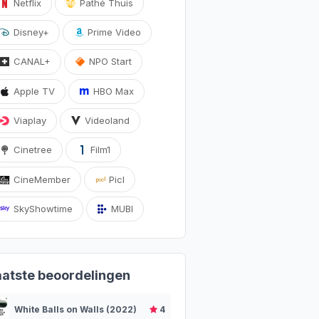
Netflix
Pathé Thuis
Disney+
Prime Video
CANAL+
NPO Start
Apple TV
HBO Max
Viaplay
Videoland
Cinetree
Film1
CineMember
Picl
SkyShowtime
MUBI
aatste beoordelingen
White Balls on Walls (2022)
4