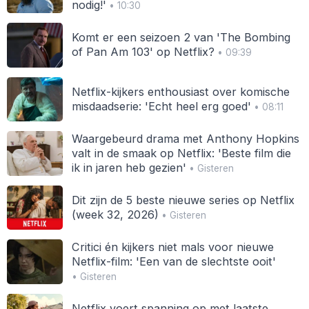
nodig!'
• 10:30
Komt er een seizoen 2 van 'The Bombing
of Pan Am 103' op Netflix?
• 09:39
Netflix-kijkers enthousiast over komische
misdaadserie: 'Echt heel erg goed'
• 08:11
Waargebeurd drama met Anthony Hopkins
valt in de smaak op Netflix: 'Beste film die
ik in jaren heb gezien'
• Gisteren
Dit zijn de 5 beste nieuwe series op Netflix
(week 32, 2026)
• Gisteren
Critici én kijkers niet mals voor nieuwe
Netflix-film: 'Een van de slechtste ooit'
• Gisteren
Netflix voert spanning op met laatste