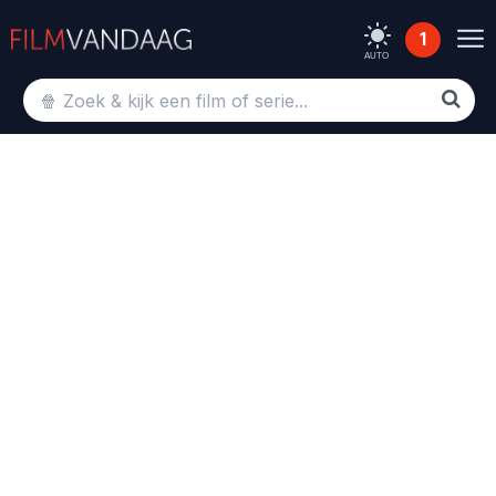
1
AUTO