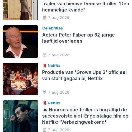
trailer van nieuwe Deense thriller 'Den
hemmelige kvinde'
7 aug 2026
Celebrities
Acteur Peter Faber op 82-jarige
leeftijd overleden
7 aug 2026
Netflix
Productie van 'Grown Ups 3' officieel
van start gegaan bij Netflix
7 aug 2026
Netflix
🔥
Noorse actiethriller is nog altijd de
succesvolste niet-Engelstalige film op
Netflix: 'Verbazingwekkend'
7 aug 2026