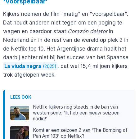
'Voorspelbaar'
Kijkers noemen de film "matig" en "voorspelbaar".
Dat houdt anderen niet tegen om een poging te
wagen en daardoor staat
Corazón delator
in
Nederland én in de rest van de wereld op plek 2 in
de Netflix top 10. Het Argentijnse drama haalt het
daarbij echter niet bij het succes van het Spaanse
La viuda negra
, dat wel 15,4 miljoen kijkers
(2025)
trok afgelopen week.
LEES OOK
Netflix-kijkers nog steeds in de ban van
westernserie: 'Ik heb een nieuw seizoen
nodig!'
Komt er een seizoen 2 van 'The Bombing of
Pan Am 103' op Netflix?