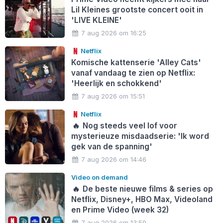
Lil Kleines grootste concert ooit in
'LIVE KLEINE'
7 aug 2026 om 16:25
Netflix
Komische kattenserie 'Alley Cats'
vanaf vandaag te zien op Netflix:
'Heerlijk en schokkend'
7 aug 2026 om 15:51
Netflix
🔥
Nog steeds veel lof voor
mysterieuze misdaadserie: 'Ik word
gek van de spanning'
7 aug 2026 om 14:46
Video on demand
🔥
De beste nieuwe films & series op
Netflix, Disney+, HBO Max, Videoland
en Prime Video (week 32)
7 aug 2026 om 13:59