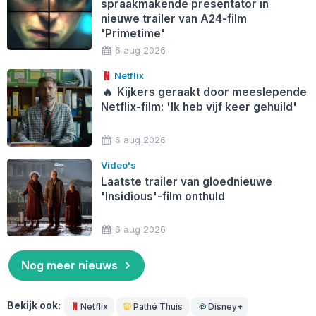
spraakmakende presentator in
nieuwe trailer van A24-film
'Primetime'
6 aug 2026
Netflix
🔥
Kijkers geraakt door meeslepende
Netflix-film: 'Ik heb vijf keer gehuild'
6 aug 2026
Video's
Laatste trailer van gloednieuwe
'Insidious'-film onthuld
6 aug 2026
Nog meer nieuws
Bekijk ook:
Netflix
Pathé Thuis
Disney+