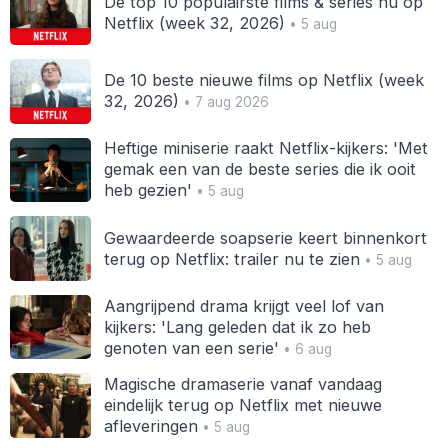
De top 10 populairste films & series nu op
Netflix (week 32, 2026)
• 5 aug
De 10 beste nieuwe films op Netflix (week
32, 2026)
• 7 aug 2026
Heftige miniserie raakt Netflix-kijkers: 'Met
gemak een van de beste series die ik ooit
heb gezien'
• 5 aug
Gewaardeerde soapserie keert binnenkort
terug op Netflix: trailer nu te zien
• 5 aug
Aangrijpend drama krijgt veel lof van
kijkers: 'Lang geleden dat ik zo heb
genoten van een serie'
• 6 aug
Magische dramaserie vanaf vandaag
eindelijk terug op Netflix met nieuwe
afleveringen
• 5 aug