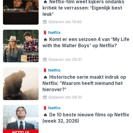
🔥
Netflix-film weet kijkers ondanks
kritiek te verrassen: 'Eigenlijk best
leuk'
Gisteren om 10:40
Netflix
🔥
Komt er een seizoen 4 van 'My Life
with the Walter Boys' op Netflix?
Gisteren om 09:31
Netflix
🔥
Historische serie maakt indruk op
Netflix: 'Waarom heeft niemand het
hierover?'
Gisteren om 08:10
Netflix
🔥
De 10 beste nieuwe films op Netflix
(week 32, 2026)