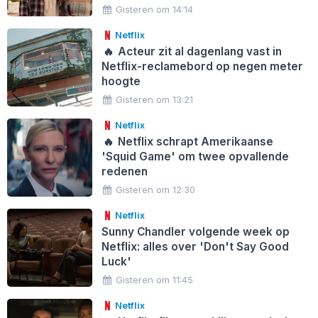
Gisteren om 14:14
Netflix
🔥
Acteur zit al dagenlang vast in
Netflix-reclamebord op negen meter
hoogte
Gisteren om 13:21
Netflix
🔥
Netflix schrapt Amerikaanse
'Squid Game' om twee opvallende
redenen
Gisteren om 12:30
Netflix
Sunny Chandler volgende week op
Netflix: alles over 'Don't Say Good
Luck'
Gisteren om 11:45
Netflix