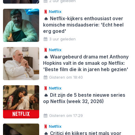
2 uur geleden
Netflix
🔥
Netflix-kijkers enthousiast over
komische misdaadserie: 'Echt heel
erg goed'
3 uur geleden
Netflix
🔥
Waargebeurd drama met Anthony
Hopkins valt in de smaak op Netflix:
'Beste film die ik in jaren heb gezien'
Gisteren om 18:40
Netflix
🔥
Dit zijn de 5 beste nieuwe series
op Netflix (week 32, 2026)
Gisteren om 17:29
Netflix
🔥
Critici én kijkers niet mals voor