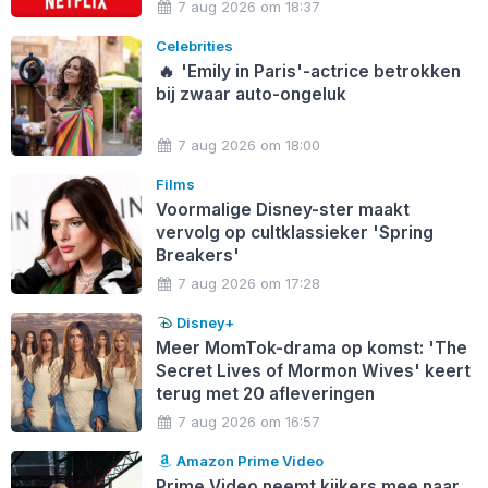
7 aug 2026 om 18:37
Celebrities
🔥
'Emily in Paris'-actrice betrokken
bij zwaar auto-ongeluk
7 aug 2026 om 18:00
Films
Voormalige Disney-ster maakt
vervolg op cultklassieker 'Spring
Breakers'
7 aug 2026 om 17:28
Disney+
Meer MomTok-drama op komst: 'The
Secret Lives of Mormon Wives' keert
terug met 20 afleveringen
7 aug 2026 om 16:57
Amazon Prime Video
Prime Video neemt kijkers mee naar