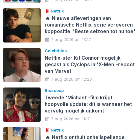
Netflix
🔥
Nieuwe afleveringen van
romantische Netflix-serie veroveren
koppositie: 'Beste seizoen tot nu toe'
7 aug 2026 om 13:17
Celebrities
Netflix-ster Kit Connor mogelijk
gecast als Cyclops in 'X-Men'-reboot
van Marvel
7 aug 2026 om 12:28
Bioscoop
Tweede 'Michael'-film krijgt
hoopvolle update: dít is wanneer het
vervolg mogelijk uitkomt
7 aug 2026 om 11:17
Netflix
🔥
Netflix onthult onheilspellende