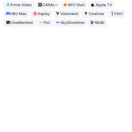
Prime Video
CANAL+
NPO Start
Apple TV
HBO Max
Viaplay
Videoland
Cinetree
Film1
CineMember
Picl
SkyShowtime
MUBI