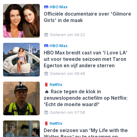
HBO Max
Officiële documentaire over 'Gilmore
Girls' in de maak
Gisteren om 09:22
HBO Max
HBO Max breidt cast van 'I Love LA'
uit voor tweede seizoen met Taron
Egerton en vijf andere sterren
Gisteren om 08:48
Netflix
🔥
Race tegen de klok in
zenuwslopende actiefilm op Netflix:
'Echt de moeite waard!'
Gisteren om 07:58
Netflix
Derde seizoen van 'My Life with the
Walter Boys' nu te streamen op