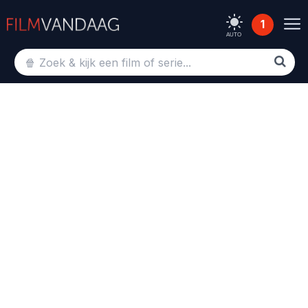
1
AUTO