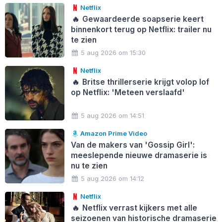
Netflix
🔥
Gewaardeerde soapserie keert
binnenkort terug op Netflix: trailer nu
te zien
5 aug 2026 om 15:30
Netflix
🔥
Britse thrillerserie krijgt volop lof
op Netflix: 'Meteen verslaafd'
5 aug 2026 om 14:51
Amazon Prime Video
Van de makers van 'Gossip Girl':
meeslepende nieuwe dramaserie is
nu te zien
5 aug 2026 om 14:12
Netflix
🔥
Netflix verrast kijkers met alle
seizoenen van historische dramaserie