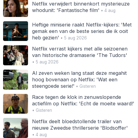
Netflix verwijdert binnenkort mysterieuze
whodunit: 'Fantastische film'
• 4 aug
Heftige miniserie raakt Netflix-kijkers: 'Met
gemak een van de beste series die ik ooit
heb gezien'
• 5 aug 2026
Netflix verrast kijkers met alle seizoenen
van historische dramaserie 'The Tudors'
• 5 aug 2026
Al zeven weken lang staat deze megahit
hoog bovenaan op Netflix: 'Wat een
steengoede serie!'
• Gisteren
Race tegen de klok in zenuwslopende
actiefilm op Netflix: 'Echt de moeite waard!'
• Gisteren
Netflix deelt bloedstollende trailer van
nieuwe Zweedse thrillerserie 'Blodsoffer'
• 4 aug