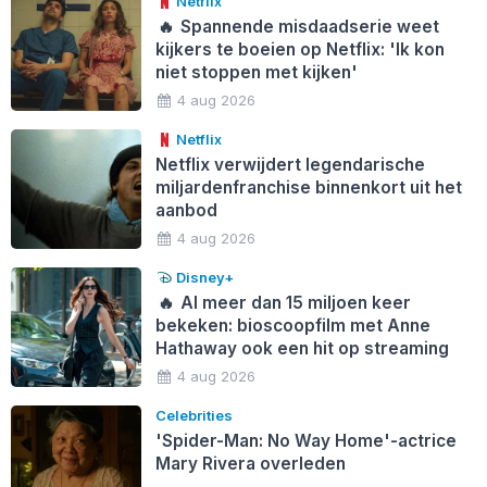
Netflix
🔥
Spannende misdaadserie weet
kijkers te boeien op Netflix: 'Ik kon
niet stoppen met kijken'
4 aug 2026
Netflix
Netflix verwijdert legendarische
miljardenfranchise binnenkort uit het
aanbod
4 aug 2026
Disney+
🔥
Al meer dan 15 miljoen keer
bekeken: bioscoopfilm met Anne
Hathaway ook een hit op streaming
4 aug 2026
Celebrities
'Spider-Man: No Way Home'-actrice
Mary Rivera overleden