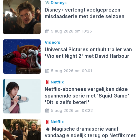
Disney+
Disney+ verlengt veelgeprezen
misdaadserie met derde seizoen
5 aug 2026 om 10:25
Video's
Universal Pictures onthult trailer van
'Violent Night 2' met David Harbour
5 aug 2026 om 09:01
Netflix
Netflix-abonnees vergelijken déze
spannende serie met 'Squid Game':
'Dit is zelfs beter!'
5 aug 2026 om 08:22
Netflix
🔥
Magische dramaserie vanaf
vandaag eindelijk terug op Netflix met