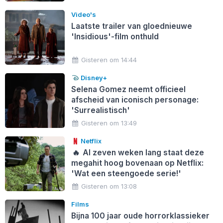
Video's
Laatste trailer van gloednieuwe
'Insidious'-film onthuld
Gisteren om 14:44
Disney+
Selena Gomez neemt officieel
afscheid van iconisch personage:
'Surrealistisch'
Gisteren om 13:49
Netflix
🔥
Al zeven weken lang staat deze
megahit hoog bovenaan op Netflix:
'Wat een steengoede serie!'
Gisteren om 13:08
Films
Bijna 100 jaar oude horrorklassieker