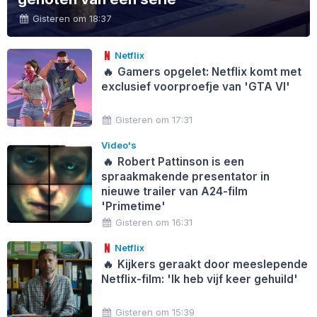
Gisteren om 18:37
Netflix
🔥
Gamers opgelet: Netflix komt met
exclusief voorproefje van 'GTA VI'
Gisteren om 17:31
Video's
🔥
Robert Pattinson is een
spraakmakende presentator in
nieuwe trailer van A24-film
'Primetime'
Gisteren om 16:31
Netflix
🔥
Kijkers geraakt door meeslepende
Netflix-film: 'Ik heb vijf keer gehuild'
Gisteren om 15:39