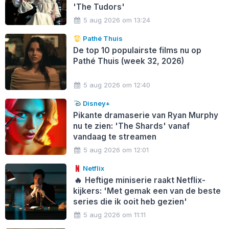
'The Tudors'
5 aug 2026 om 13:24
Pathé Thuis
De top 10 populairste films nu op
Pathé Thuis (week 32, 2026)
5 aug 2026 om 12:40
Disney+
Pikante dramaserie van Ryan Murphy
nu te zien: 'The Shards' vanaf
vandaag te streamen
5 aug 2026 om 12:01
Netflix
🔥
Heftige miniserie raakt Netflix-
kijkers: 'Met gemak een van de beste
series die ik ooit heb gezien'
5 aug 2026 om 11:11