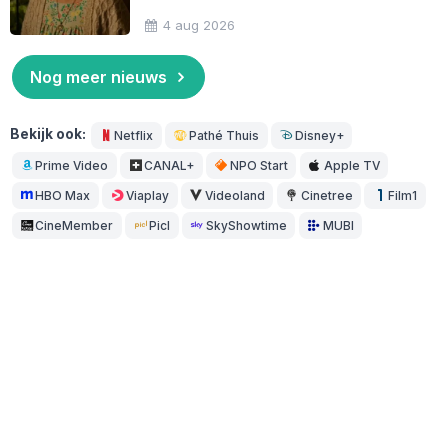
4 aug 2026
Nog meer nieuws
Bekijk ook:
Netflix
Pathé Thuis
Disney+
Prime Video
CANAL+
NPO Start
Apple TV
HBO Max
Viaplay
Videoland
Cinetree
Film1
CineMember
Picl
SkyShowtime
MUBI