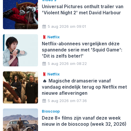
Universal Pictures onthult trailer van
'Violent Night 2' met David Harbour
5 aug 2026 om 09:01
Netflix
Netflix-abonnees vergelijken déze
spannende serie met 'Squid Game':
'Dit is zelfs beter!'
5 aug 2026 om 08:22
Netflix
🔥
Magische dramaserie vanaf
vandaag eindelijk terug op Netflix met
nieuwe afleveringen
5 aug 2026 om 07:36
Bioscoop
Deze 8+ films zijn vanaf deze week
nieuw in de bioscoop (week 32, 2026)