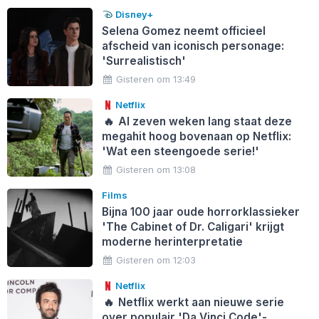
Disney+
Selena Gomez neemt officieel
afscheid van iconisch personage:
'Surrealistisch'
Gisteren om 13:49
Netflix
🔥
Al zeven weken lang staat deze
megahit hoog bovenaan op Netflix:
'Wat een steengoede serie!'
Gisteren om 13:08
Films
Bijna 100 jaar oude horrorklassieker
'The Cabinet of Dr. Caligari' krijgt
moderne herinterpretatie
Gisteren om 12:03
Netflix
🔥
Netflix werkt aan nieuwe serie
over populair 'Da Vinci Code'-