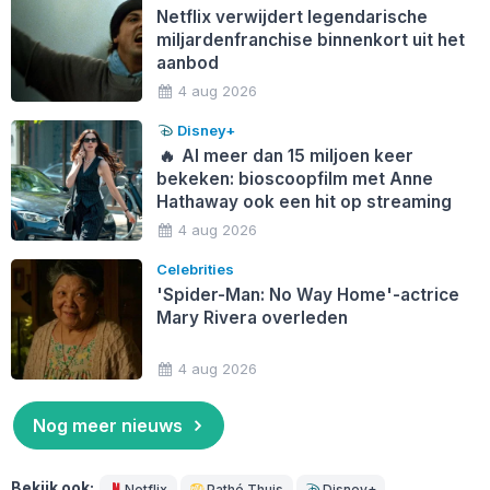
Netflix verwijdert legendarische
miljardenfranchise binnenkort uit het
aanbod
4 aug 2026
Disney+
🔥
Al meer dan 15 miljoen keer
bekeken: bioscoopfilm met Anne
Hathaway ook een hit op streaming
4 aug 2026
Celebrities
'Spider-Man: No Way Home'-actrice
Mary Rivera overleden
4 aug 2026
Nog meer nieuws
Bekijk ook:
Netflix
Pathé Thuis
Disney+