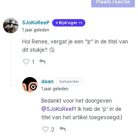
Plaats reactie
SJoKoReeP
⭐️ Bijdrager
+1
1 jaar geleden
Hoi Renee, vergat je een "p" in de titel van
dit stukje? 🤔
1
daan
beheerder
1 jaar geleden
Bedankt voor het doorgeven
@SJoKoReeP
! Ik heb de 'p' in de
titel van het artikel toegevoegd:)
2