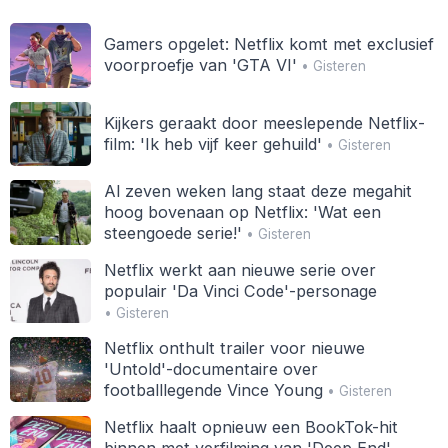
Gamers opgelet: Netflix komt met exclusief
voorproefje van 'GTA VI'
• Gisteren
Kijkers geraakt door meeslepende Netflix-
film: 'Ik heb vijf keer gehuild'
• Gisteren
Al zeven weken lang staat deze megahit
hoog bovenaan op Netflix: 'Wat een
steengoede serie!'
• Gisteren
Netflix werkt aan nieuwe serie over
populair 'Da Vinci Code'-personage
• Gisteren
Netflix onthult trailer voor nieuwe
'Untold'-documentaire over
footballlegende Vince Young
• Gisteren
Netflix haalt opnieuw een BookTok-hit
binnen met verfilming van 'Deep End'