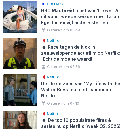
HBO Max
HBO Max breidt cast van 'I Love LA'
uit voor tweede seizoen met Taron
Egerton en vijf andere sterren
Gisteren om 08:48
Netflix
🔥
Race tegen de klok in
zenuwslopende actiefilm op Netflix:
'Echt de moeite waard!'
Gisteren om 07:58
Netflix
Derde seizoen van 'My Life with the
Walter Boys' nu te streamen op
Netflix
Gisteren om 07:10
Netflix
🔥
De top 10 populairste films &
series nu op Netflix (week 32, 2026)