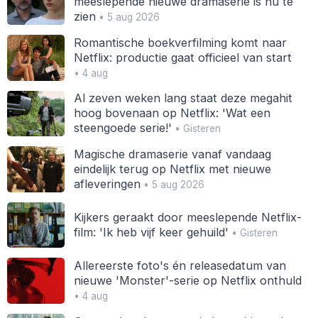
meeslepende nieuwe dramaserie is nu te
zien
• 5 aug 2026
Romantische boekverfilming komt naar
Netflix: productie gaat officieel van start
• 4 aug
Al zeven weken lang staat deze megahit
hoog bovenaan op Netflix: 'Wat een
steengoede serie!'
• Gisteren
Magische dramaserie vanaf vandaag
eindelijk terug op Netflix met nieuwe
afleveringen
• 5 aug 2026
Kijkers geraakt door meeslepende Netflix-
film: 'Ik heb vijf keer gehuild'
• Gisteren
Allereerste foto's én releasedatum van
nieuwe 'Monster'-serie op Netflix onthuld
• 4 aug