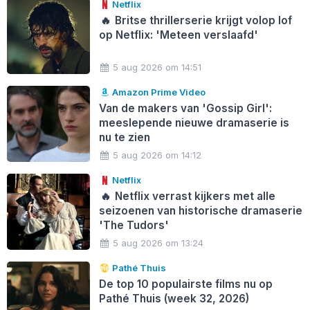
Netflix
🔥
Britse thrillerserie krijgt volop lof
op Netflix: 'Meteen verslaafd'
5 aug 2026 om 14:51
Amazon Prime Video
Van de makers van 'Gossip Girl':
meeslepende nieuwe dramaserie is
nu te zien
5 aug 2026 om 14:12
Netflix
🔥
Netflix verrast kijkers met alle
seizoenen van historische dramaserie
'The Tudors'
5 aug 2026 om 13:24
Pathé Thuis
De top 10 populairste films nu op
Pathé Thuis (week 32, 2026)