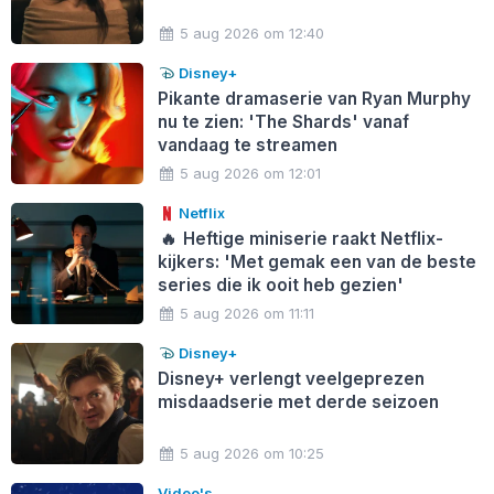
5 aug 2026 om 12:40
Disney+
Pikante dramaserie van Ryan Murphy
nu te zien: 'The Shards' vanaf
vandaag te streamen
5 aug 2026 om 12:01
Netflix
🔥
Heftige miniserie raakt Netflix-
kijkers: 'Met gemak een van de beste
series die ik ooit heb gezien'
5 aug 2026 om 11:11
Disney+
Disney+ verlengt veelgeprezen
misdaadserie met derde seizoen
5 aug 2026 om 10:25
Video's