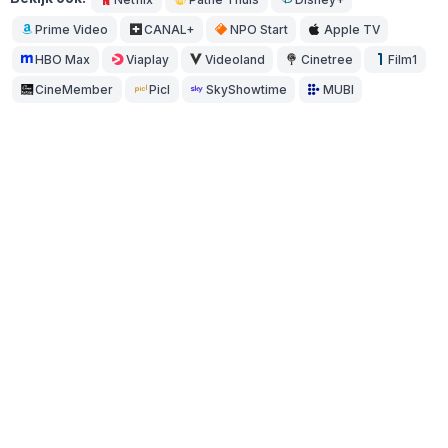
Prime Video
CANAL+
NPO Start
Apple TV
HBO Max
Viaplay
Videoland
Cinetree
Film1
CineMember
Picl
SkyShowtime
MUBI