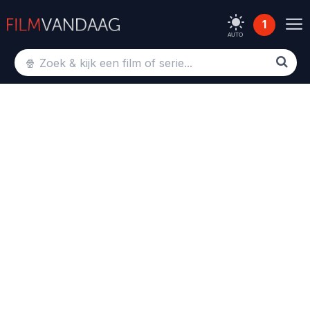
1
AUTO