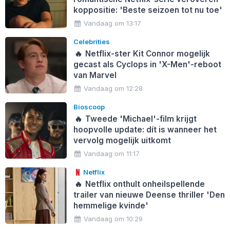
koppositie: 'Beste seizoen tot nu toe'
Vandaag om 13:17
Celebrities
🔥
Netflix-ster Kit Connor mogelijk
gecast als Cyclops in 'X-Men'-reboot
van Marvel
Vandaag om 12:28
Bioscoop
🔥
Tweede 'Michael'-film krijgt
hoopvolle update: dít is wanneer het
vervolg mogelijk uitkomt
Vandaag om 11:17
Netflix
🔥
Netflix onthult onheilspellende
trailer van nieuwe Deense thriller 'Den
hemmelige kvinde'
Vandaag om 10:29