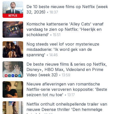
De 10 beste nieuwe films op Netflix (week
32, 2026)
• 18:37
Komische kattenserie 'Alley Cats' vanaf
vandaag te zien op Netflix: 'Heerlijk en
schokkend'
• 15:51
Nog steeds veel lof voor mysterieuze
misdaadserie: 'Ik word gek van de
spanning'
• 14:46
De beste nieuwe films & series op Netflix,
Disney+, HBO Max, Videoland en Prime
Video (week 32)
• 13:59
Nieuwe afleveringen van romantische
Netflix-serie veroveren koppositie: 'Beste
seizoen tot nu toe'
• 13:17
Netflix onthult onheilspellende trailer van
nieuwe Deense thriller 'Den hemmelige