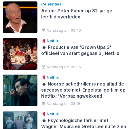
Celebrities
Acteur Peter Faber op 82-jarige
leeftijd overleden
Vandaag om 09:40
Netflix
🔥
Productie van 'Grown Ups 3'
officieel van start gegaan bij Netflix
Vandaag om 09:05
Netflix
🔥
Noorse actiethriller is nog altijd de
succesvolste niet-Engelstalige film op
Netflix: 'Verbazingwekkend'
Vandaag om 08:19
Netflix
🔥
Psychologische thriller met
Wagner Moura en Greta Lee nu te zien