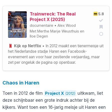
Trainwreck: The Real
5.8
Project X (2025)
documentaire
•
Alex Wood
Met
Merthe Marije Weusthuis
en
Iloe Degen
Kijk op Netflix
• In 2012 maakt een tienermeisje uit
het Nederlandse stadje Haren een Facebook-
evenement aan voor haar zestiende verjaardag, maar
zet per ongeluk de pagina op openbaar.
Chaos in Haren
Toen in 2012 de film
Project X
uitkwam, liet
(2012)
deze schijnbaar een grote indruk achter bij de
kijkers. Want toen een 16-jarig meisje uit Haren een