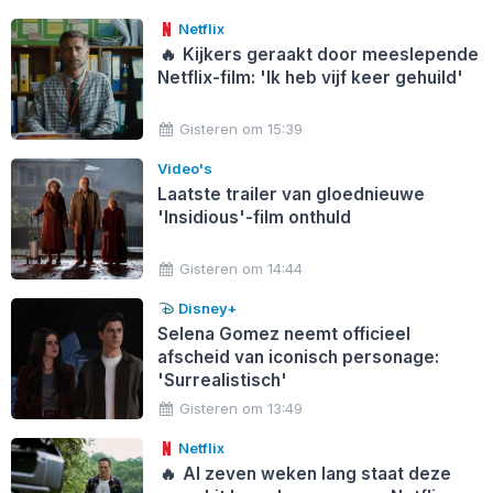
Netflix
🔥
Kijkers geraakt door meeslepende
Netflix-film: 'Ik heb vijf keer gehuild'
Gisteren om 15:39
Video's
Laatste trailer van gloednieuwe
'Insidious'-film onthuld
Gisteren om 14:44
Disney+
Selena Gomez neemt officieel
afscheid van iconisch personage:
'Surrealistisch'
Gisteren om 13:49
Netflix
🔥
Al zeven weken lang staat deze