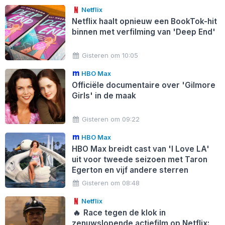
Netflix
Netflix haalt opnieuw een BookTok-hit
binnen met verfilming van 'Deep End'
Gisteren om 10:05
HBO Max
Officiële documentaire over 'Gilmore
Girls' in de maak
Gisteren om 09:22
HBO Max
HBO Max breidt cast van 'I Love LA'
uit voor tweede seizoen met Taron
Egerton en vijf andere sterren
Gisteren om 08:48
Netflix
🔥
Race tegen de klok in
zenuwslopende actiefilm op Netflix: