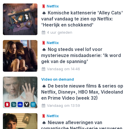
Netflix
🔥
Komische kattenserie 'Alley Cats'
vanaf vandaag te zien op Netflix:
'Heerlijk en schokkend'
4 uur geleden
Netflix
🔥
Nog steeds veel lof voor
mysterieuze misdaadserie: 'Ik word
gek van de spanning'
Vandaag om 14:46
Video on demand
🔥
De beste nieuwe films & series op
Netflix, Disney+, HBO Max, Videoland
en Prime Video (week 32)
Vandaag om 13:59
Netflix
🔥
Nieuwe afleveringen van
romantische Netflix-serie veroveren