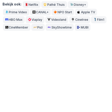
Bekijk ook:
Netflix
Pathé Thuis
Disney+
Prime Video
CANAL+
NPO Start
Apple TV
HBO Max
Viaplay
Videoland
Cinetree
Film1
CineMember
Picl
SkyShowtime
MUBI