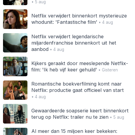
• 5 aug
Netflix verwijdert binnenkort mysterieuze
whodunit: 'Fantastische film'
• 4 aug
Netflix verwijdert legendarische
miljardenfranchise binnenkort uit het
aanbod
• 4 aug
Kijkers geraakt door meeslepende Netflix-
film: 'Ik heb vijf keer gehuild'
• Gisteren
Romantische boekverfilming komt naar
Netflix: productie gaat officieel van start
• 4 aug
Gewaardeerde soapserie keert binnenkort
terug op Netflix: trailer nu te zien
• 5 aug
Al meer dan 15 miljoen keer bekeken: