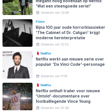
megahit hoog bovenaan op Netflix:
'Wat een steengoede serie!'
Gisteren om 13:08
Films
Bijna 100 jaar oude horrorklassieker
'The Cabinet of Dr. Caligari' krijgt
moderne herinterpretatie
Gisteren om 12:03
Netflix
Netflix werkt aan nieuwe serie over
populair 'Da Vinci Code'-personage
Gisteren om 11:19
Netflix
Netflix onthult trailer voor nieuwe
'Untold'-documentaire over
footballlegende Vince Young
Gisteren om 10:38