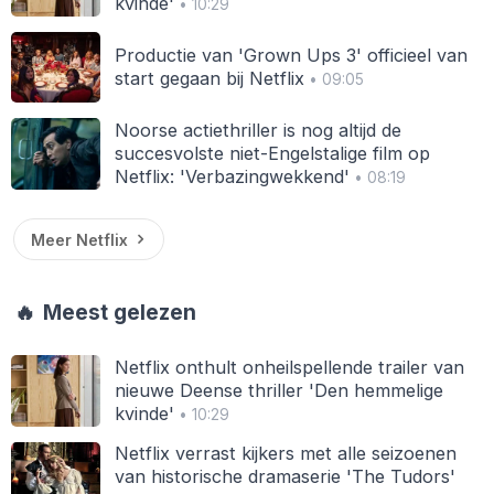
kvinde'
• 10:29
Productie van 'Grown Ups 3' officieel van
start gegaan bij Netflix
• 09:05
Noorse actiethriller is nog altijd de
succesvolste niet-Engelstalige film op
Netflix: 'Verbazingwekkend'
• 08:19
Meer Netflix
🔥
Meest gelezen
Netflix onthult onheilspellende trailer van
nieuwe Deense thriller 'Den hemmelige
kvinde'
• 10:29
Netflix verrast kijkers met alle seizoenen
van historische dramaserie 'The Tudors'