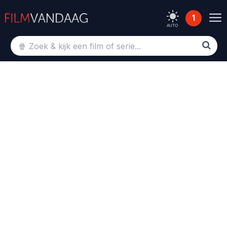
1
AUTO