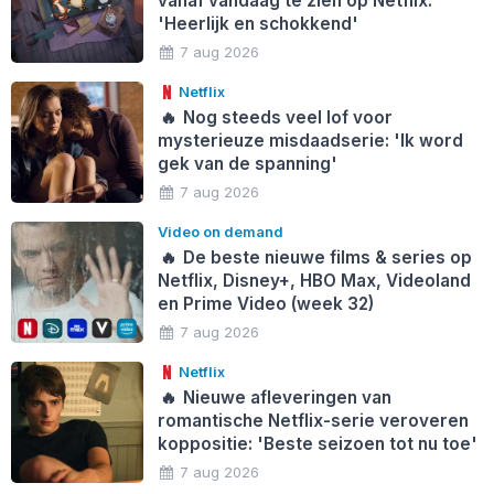
vanaf vandaag te zien op Netflix:
'Heerlijk en schokkend'
7 aug 2026
Netflix
🔥
Nog steeds veel lof voor
mysterieuze misdaadserie: 'Ik word
gek van de spanning'
7 aug 2026
Video on demand
🔥
De beste nieuwe films & series op
Netflix, Disney+, HBO Max, Videoland
en Prime Video (week 32)
7 aug 2026
Netflix
🔥
Nieuwe afleveringen van
romantische Netflix-serie veroveren
koppositie: 'Beste seizoen tot nu toe'
7 aug 2026