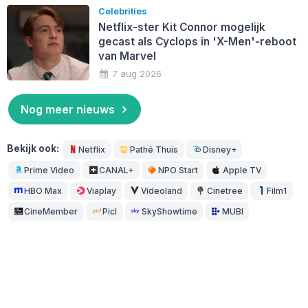
Celebrities
Netflix-ster Kit Connor mogelijk
gecast als Cyclops in 'X-Men'-reboot
van Marvel
7 aug 2026
Nog meer nieuws
Bekijk ook:
Netflix
Pathé Thuis
Disney+
Prime Video
CANAL+
NPO Start
Apple TV
HBO Max
Viaplay
Videoland
Cinetree
Film1
CineMember
Picl
SkyShowtime
MUBI