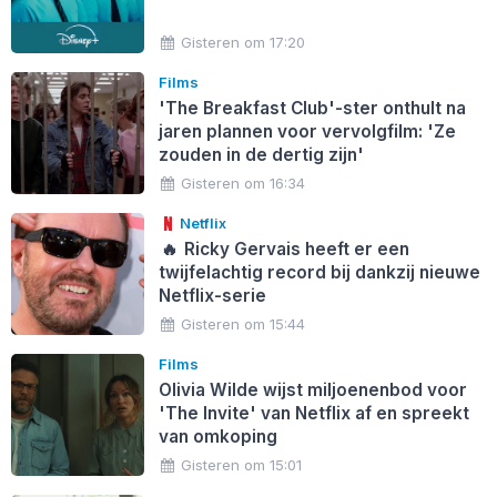
Gisteren om 17:20
Films
'The Breakfast Club'-ster onthult na
jaren plannen voor vervolgfilm: 'Ze
zouden in de dertig zijn'
Gisteren om 16:34
Netflix
🔥
Ricky Gervais heeft er een
twijfelachtig record bij dankzij nieuwe
Netflix-serie
Gisteren om 15:44
Films
Olivia Wilde wijst miljoenenbod voor
'The Invite' van Netflix af en spreekt
van omkoping
Gisteren om 15:01