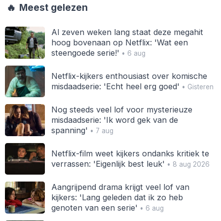
🔥
Meest gelezen
Al zeven weken lang staat deze megahit
hoog bovenaan op Netflix: 'Wat een
steengoede serie!'
• 6 aug
Netflix-kijkers enthousiast over komische
misdaadserie: 'Echt heel erg goed'
• Gisteren
Nog steeds veel lof voor mysterieuze
misdaadserie: 'Ik word gek van de
spanning'
• 7 aug
Netflix-film weet kijkers ondanks kritiek te
verrassen: 'Eigenlijk best leuk'
• 8 aug 2026
Aangrijpend drama krijgt veel lof van
kijkers: 'Lang geleden dat ik zo heb
genoten van een serie'
• 6 aug