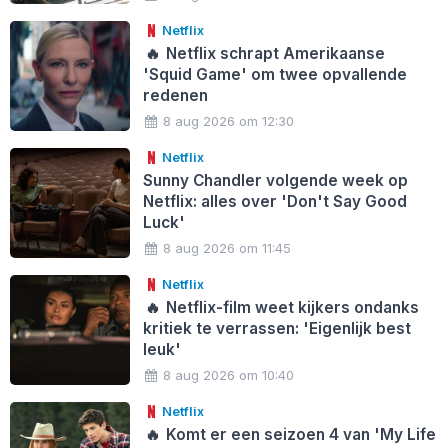
Netflix
🔥
Netflix schrapt Amerikaanse
'Squid Game' om twee opvallende
redenen
8 aug 2026 om 12:30
Netflix
Sunny Chandler volgende week op
Netflix: alles over 'Don't Say Good
Luck'
8 aug 2026 om 11:45
Netflix
🔥
Netflix-film weet kijkers ondanks
kritiek te verrassen: 'Eigenlijk best
leuk'
8 aug 2026 om 10:40
Netflix
🔥
Komt er een seizoen 4 van 'My Life