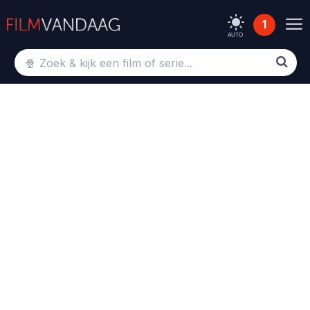
1
AUTO