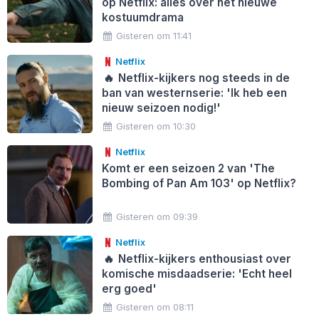
op Netflix: alles over het nieuwe
kostuumdrama
Gisteren om 11:41
Netflix
🔥
Netflix-kijkers nog steeds in de
ban van westernserie: 'Ik heb een
nieuw seizoen nodig!'
Gisteren om 10:30
Netflix
Komt er een seizoen 2 van 'The
Bombing of Pan Am 103' op Netflix?
Gisteren om 09:39
Netflix
🔥
Netflix-kijkers enthousiast over
komische misdaadserie: 'Echt heel
erg goed'
Gisteren om 08:11