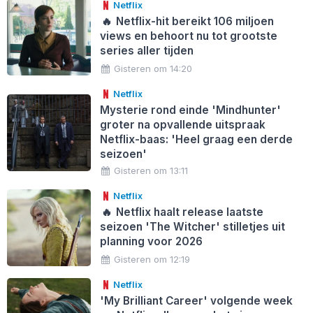
Netflix
🔥
Netflix-hit bereikt 106 miljoen
views en behoort nu tot grootste
series aller tijden
Gisteren om 14:20
Netflix
Mysterie rond einde 'Mindhunter'
groter na opvallende uitspraak
Netflix-baas: 'Heel graag een derde
seizoen'
Gisteren om 13:11
Netflix
🔥
Netflix haalt release laatste
seizoen 'The Witcher' stilletjes uit
planning voor 2026
Gisteren om 12:19
Netflix
'My Brilliant Career' volgende week