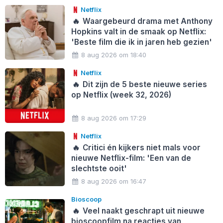
Netflix
🔥
Waargebeurd drama met Anthony
Hopkins valt in de smaak op Netflix:
'Beste film die ik in jaren heb gezien'
8 aug 2026 om 18:40
Netflix
🔥
Dit zijn de 5 beste nieuwe series
op Netflix (week 32, 2026)
8 aug 2026 om 17:29
Netflix
🔥
Critici én kijkers niet mals voor
nieuwe Netflix-film: 'Een van de
slechtste ooit'
8 aug 2026 om 16:47
Bioscoop
🔥
Veel naakt geschrapt uit nieuwe
bioscoopfilm na reacties van