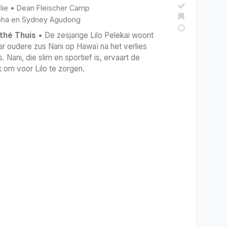
lie
•
Dean Fleischer Camp
oha
en
Sydney Agudong
thé Thuis
• De zesjarige Lilo Pelekai woont
r oudere zus Nani op Hawaï na het verlies
 Nani, die slim en sportief is, ervaart de
 om voor Lilo te zorgen.