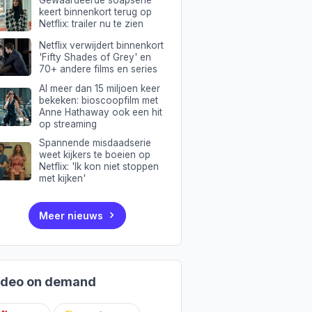
Gewaardeerde soapserie
keert binnenkort terug op
Netflix: trailer nu te zien
Netflix verwijdert binnenkort
'Fifty Shades of Grey' en
70+ andere films en series
Al meer dan 15 miljoen keer
bekeken: bioscoopfilm met
Anne Hathaway ook een hit
op streaming
Spannende misdaadserie
weet kijkers te boeien op
Netflix: 'Ik kon niet stoppen
met kijken'
Meer nieuws
ideo on demand