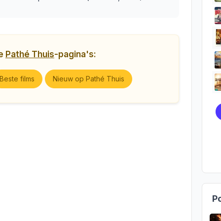
ge
Pathé Thuis
-pagina's:
Beste films
Nieuw op Pathé Thuis
Po