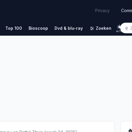
Comm
Privacy
Top 100
Bioscoop
Dvd & blu-ray
Zoeken
AUTO
