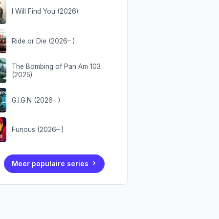
I Will Find You (2026)
Ride or Die (2026– )
The Bombing of Pan Am 103
(2025)
G.I.G.N (2026– )
Furious (2026– )
Meer populaire series