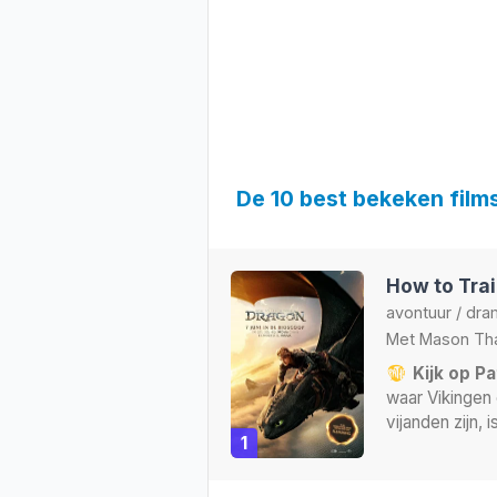
De 10 best bekeken film
How to Tra
avontuur
/
dra
Met
Mason Th
Kijk op Pa
waar Vikingen 
vijanden zijn,
1