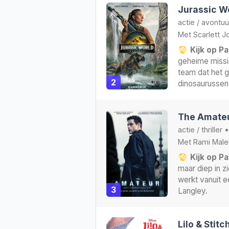
Jurassic Wo
actie
/
avontuu
Met
Scarlett 
Kijk op Pa
geheime missie
team dat het g
2
dinosaurussen 
The Amateu
actie
/
thriller
Met
Rami Male
Kijk op Pa
maar diep in 
werkt vanuit e
3
Langley.
Lilo & Stitc