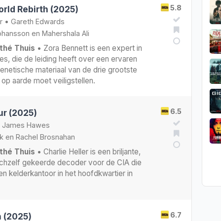
5.8
rld Rebirth (2025)
r
•
Gareth Edwards
Johansson
en
Mahershala Ali
thé Thuis
• Zora Bennett is een expert in
s, die de leiding heeft over een ervaren
enetische materiaal van de drie grootste
op aarde moet veiligstellen.
6.5
r (2025)
•
James Hawes
k
en
Rachel Brosnahan
thé Thuis
• Charlie Heller is een briljante,
zichzelf gekeerde decoder voor de CIA die
en kelderkantoor in het hoofdkwartier in
6.7
h (2025)