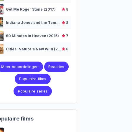
Get Me Roger Stone (2017)
8
Indiana Jones and the Temple of Doom (1984)
8
90 Minutes in Heaven (2015)
7
Cities: Nature's New Wild (2018–2019)
8
Meer beoordelingen
Reacties
Populaire films
Populaire series
pulaire films