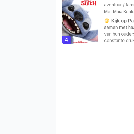
avontuur
/
fami
Met
Maia Keal
Kijk op Pa
samen met haa
van hun ouders.
4
constante druk