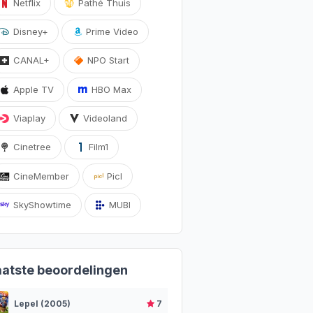
Netflix
Pathé Thuis
Disney+
Prime Video
CANAL+
NPO Start
Apple TV
HBO Max
Viaplay
Videoland
Cinetree
Film1
CineMember
Picl
SkyShowtime
MUBI
aatste beoordelingen
Lepel (2005)
7