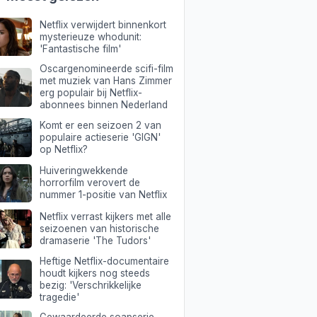
Netflix verwijdert binnenkort
mysterieuze whodunit:
'Fantastische film'
Oscargenomineerde scifi-film
met muziek van Hans Zimmer
erg populair bij Netflix-
abonnees binnen Nederland
Komt er een seizoen 2 van
populaire actieserie 'GIGN'
op Netflix?
Huiveringwekkende
horrorfilm verovert de
nummer 1-positie van Netflix
Netflix verrast kijkers met alle
seizoenen van historische
dramaserie 'The Tudors'
Heftige Netflix-documentaire
houdt kijkers nog steeds
bezig: 'Verschrikkelijke
tragedie'