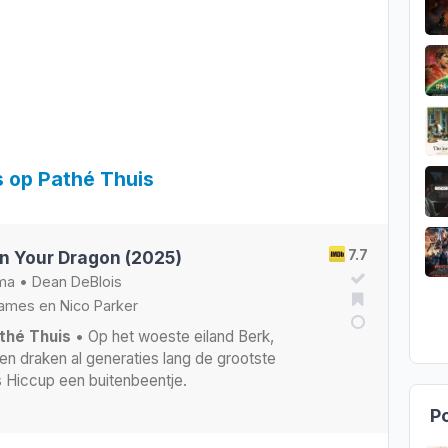
s op Pathé Thuis
7.7
in Your Dragon (2025)
ma
•
Dean DeBlois
ames
en
Nico Parker
thé Thuis
• Op het woeste eiland Berk,
en draken al generaties lang de grootste
 is Hiccup een buitenbeentje.
Po