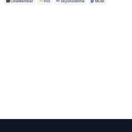
CineMember
Picl
SkyShowtime
MUBI