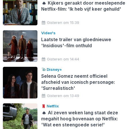
🔥
Kijkers geraakt door meeslepende
Netflix-film: 'Ik heb vijf keer gehuild'
Gisteren om 15:39
Video's
Laatste trailer van gloednieuwe
'Insidious'-film onthuld
Gisteren om 14:44
Disney+
Selena Gomez neemt officieel
afscheid van iconisch personage:
'Surrealistisch'
Gisteren om 13:49
Netflix
🔥
Al zeven weken lang staat deze
megahit hoog bovenaan op Netflix:
'Wat een steengoede serie!'