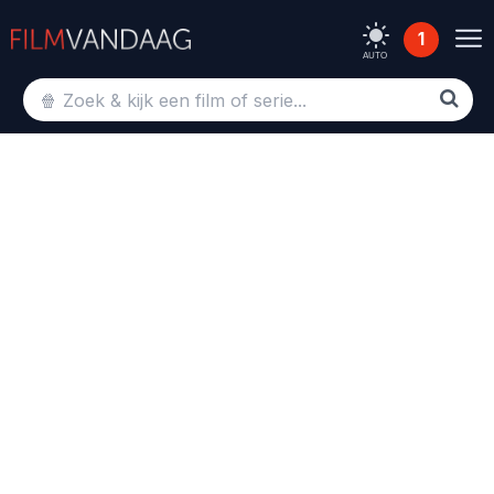
1
AUTO