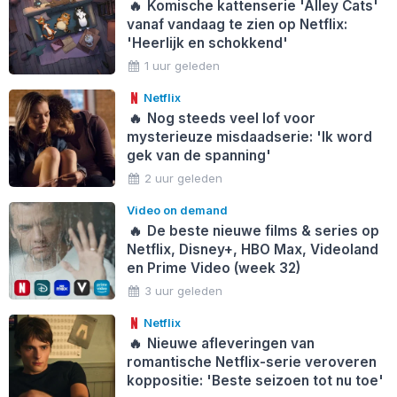
🔥
Komische kattenserie 'Alley Cats'
vanaf vandaag te zien op Netflix:
'Heerlijk en schokkend'
1 uur geleden
Netflix
🔥
Nog steeds veel lof voor
mysterieuze misdaadserie: 'Ik word
gek van de spanning'
2 uur geleden
Video on demand
🔥
De beste nieuwe films & series op
Netflix, Disney+, HBO Max, Videoland
en Prime Video (week 32)
3 uur geleden
Netflix
🔥
Nieuwe afleveringen van
romantische Netflix-serie veroveren
koppositie: 'Beste seizoen tot nu toe'