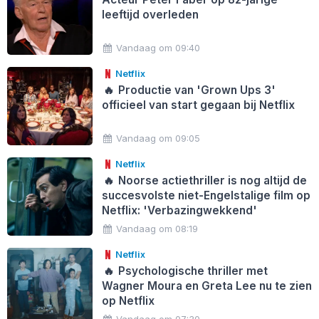
leeftijd overleden
Vandaag om 09:40
Netflix
🔥
Productie van 'Grown Ups 3'
officieel van start gegaan bij Netflix
Vandaag om 09:05
Netflix
🔥
Noorse actiethriller is nog altijd de
succesvolste niet-Engelstalige film op
Netflix: 'Verbazingwekkend'
Vandaag om 08:19
Netflix
🔥
Psychologische thriller met
Wagner Moura en Greta Lee nu te zien
op Netflix
Vandaag om 07:30