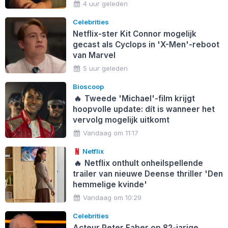
4 uur geleden
Celebrities
Netflix-ster Kit Connor mogelijk
gecast als Cyclops in 'X-Men'-reboot
van Marvel
5 uur geleden
Bioscoop
🔥
Tweede 'Michael'-film krijgt
hoopvolle update: dít is wanneer het
vervolg mogelijk uitkomt
Vandaag om 11:17
Netflix
🔥
Netflix onthult onheilspellende
trailer van nieuwe Deense thriller 'Den
hemmelige kvinde'
Vandaag om 10:29
Celebrities
Acteur Peter Faber op 82-jarige