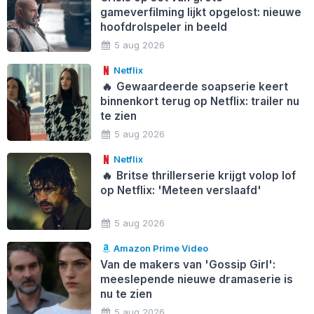
gameverfilming lijkt opgelost: nieuwe
hoofdrolspeler in beeld
5 aug 2026
Netflix
🔥
Gewaardeerde soapserie keert
binnenkort terug op Netflix: trailer nu
te zien
5 aug 2026
Netflix
🔥
Britse thrillerserie krijgt volop lof
op Netflix: 'Meteen verslaafd'
5 aug 2026
Amazon Prime Video
Van de makers van 'Gossip Girl':
meeslepende nieuwe dramaserie is
nu te zien
5 aug 2026