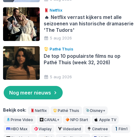
Netflix
🔥
Netflix verrast kijkers met alle
seizoenen van historische dramaserie
'The Tudors'
5 aug 2026
Pathé Thuis
De top 10 populairste films nu op
Pathé Thuis (week 32, 2026)
5 aug 2026
Nog meer nieuws
Bekijk ook:
Netflix
Pathé Thuis
Disney+
Prime Video
CANAL+
NPO Start
Apple TV
HBO Max
Viaplay
Videoland
Cinetree
Film1