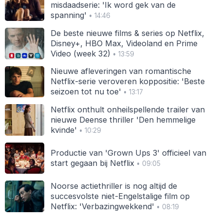
misdaadserie: 'Ik word gek van de
spanning'
• 14:46
De beste nieuwe films & series op Netflix,
Disney+, HBO Max, Videoland en Prime
Video (week 32)
• 13:59
Nieuwe afleveringen van romantische
Netflix-serie veroveren koppositie: 'Beste
seizoen tot nu toe'
• 13:17
Netflix onthult onheilspellende trailer van
nieuwe Deense thriller 'Den hemmelige
kvinde'
• 10:29
Productie van 'Grown Ups 3' officieel van
start gegaan bij Netflix
• 09:05
Noorse actiethriller is nog altijd de
succesvolste niet-Engelstalige film op
Netflix: 'Verbazingwekkend'
• 08:19