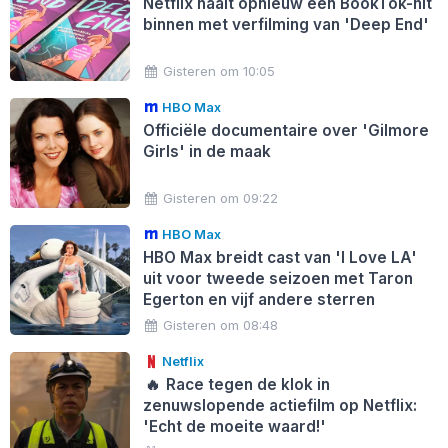
Netflix haalt opnieuw een BookTok-hit
binnen met verfilming van 'Deep End'
Gisteren om 10:05
HBO Max
Officiële documentaire over 'Gilmore
Girls' in de maak
Gisteren om 09:22
HBO Max
HBO Max breidt cast van 'I Love LA'
uit voor tweede seizoen met Taron
Egerton en vijf andere sterren
Gisteren om 08:48
Netflix
🔥
Race tegen de klok in
zenuwslopende actiefilm op Netflix:
'Echt de moeite waard!'