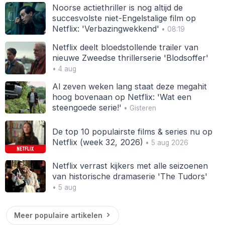
Noorse actiethriller is nog altijd de
succesvolste niet-Engelstalige film op
Netflix: 'Verbazingwekkend'
• 08:19
Netflix deelt bloedstollende trailer van
nieuwe Zweedse thrillerserie 'Blodsoffer'
• 4 aug
Al zeven weken lang staat deze megahit
hoog bovenaan op Netflix: 'Wat een
steengoede serie!'
• Gisteren
De top 10 populairste films & series nu op
Netflix (week 32, 2026)
• 5 aug 2026
Netflix verrast kijkers met alle seizoenen
van historische dramaserie 'The Tudors'
• 5 aug
Meer populaire artikelen