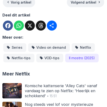
Vorig artikel
Volgend artikel
Deel dit artikel
Facebook
WhatsApp
X
Threads
Deel
Meer over:
Series
Video on demand
Netflix
Netflix-tips
VOD-tips
Il mostro (2025)
Meer Netflix
Komische kattenserie 'Alley Cats' vanaf
vandaag te zien op Netflix: 'Heerlijk en
schokkend'
• 15:51
Nog steeds veel lof voor mysterieuze