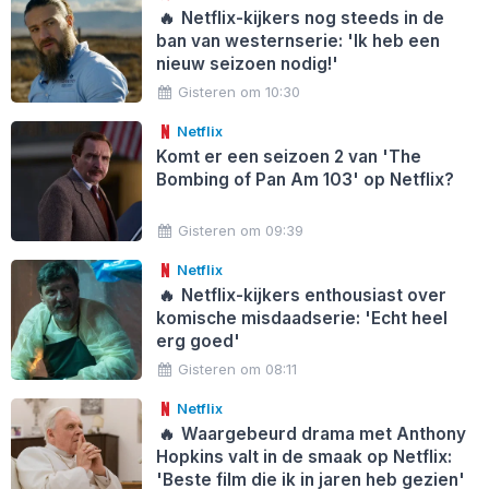
🔥
Netflix-kijkers nog steeds in de
ban van westernserie: 'Ik heb een
nieuw seizoen nodig!'
Gisteren om 10:30
Netflix
Komt er een seizoen 2 van 'The
Bombing of Pan Am 103' op Netflix?
Gisteren om 09:39
Netflix
🔥
Netflix-kijkers enthousiast over
komische misdaadserie: 'Echt heel
erg goed'
Gisteren om 08:11
Netflix
🔥
Waargebeurd drama met Anthony
Hopkins valt in de smaak op Netflix:
'Beste film die ik in jaren heb gezien'