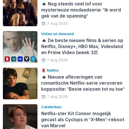
🔥
Nog steeds veel lof voor
mysterieuze misdaadserie: 'Ik word
gek van de spanning'
7 aug 2026
Video on demand
🔥
De beste nieuwe films & series op
Netflix, Disney+, HBO Max, Videoland
en Prime Video (week 32)
7 aug 2026
Netflix
🔥
Nieuwe afleveringen van
romantische Netflix-serie veroveren
koppositie: 'Beste seizoen tot nu toe'
7 aug 2026
Celebrities
Netflix-ster Kit Connor mogelijk
gecast als Cyclops in 'X-Men'-reboot
van Marvel