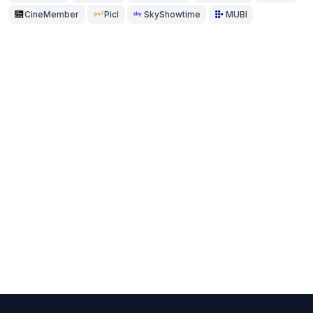
CineMember
Picl
SkyShowtime
MUBI