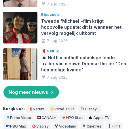
7 aug 2026
Bioscoop
Tweede 'Michael'-film krijgt
hoopvolle update: dít is wanneer het
vervolg mogelijk uitkomt
7 aug 2026
Netflix
🔥
Netflix onthult onheilspellende
trailer van nieuwe Deense thriller 'Den
hemmelige kvinde'
7 aug 2026
Nog meer nieuws
Bekijk ook:
Netflix
Pathé Thuis
Disney+
Prime Video
CANAL+
NPO Start
Apple TV
HBO Max
Viaplay
Videoland
Cinetree
Film1