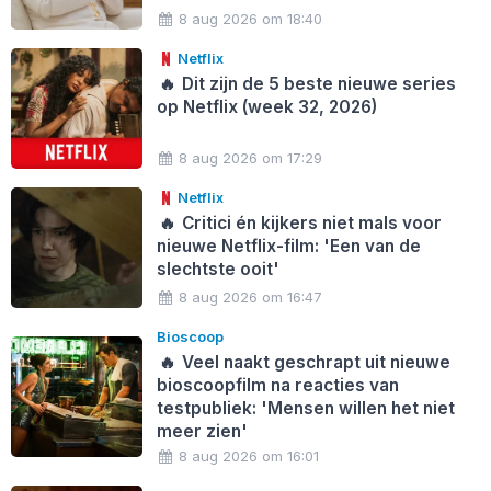
8 aug 2026 om 18:40
Netflix
🔥
Dit zijn de 5 beste nieuwe series
op Netflix (week 32, 2026)
8 aug 2026 om 17:29
Netflix
🔥
Critici én kijkers niet mals voor
nieuwe Netflix-film: 'Een van de
slechtste ooit'
8 aug 2026 om 16:47
Bioscoop
🔥
Veel naakt geschrapt uit nieuwe
bioscoopfilm na reacties van
testpubliek: 'Mensen willen het niet
meer zien'
8 aug 2026 om 16:01