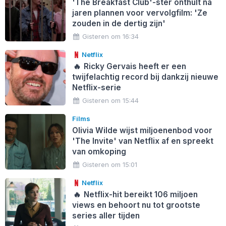
'The Breakfast Club'-ster onthult na
jaren plannen voor vervolgfilm: 'Ze
zouden in de dertig zijn'
Gisteren om 16:34
Netflix
🔥
Ricky Gervais heeft er een
twijfelachtig record bij dankzij nieuwe
Netflix-serie
Gisteren om 15:44
Films
Olivia Wilde wijst miljoenenbod voor
'The Invite' van Netflix af en spreekt
van omkoping
Gisteren om 15:01
Netflix
🔥
Netflix-hit bereikt 106 miljoen
views en behoort nu tot grootste
series aller tijden