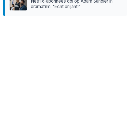
Netflix-abonnees dol op Adam Sandler in
dramafilm: 'Echt briljant!'