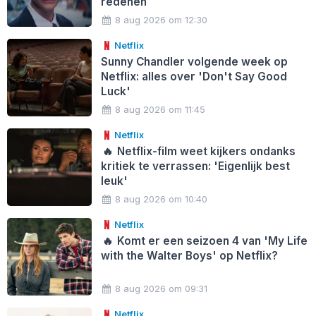
redenen
8 aug 2026 om 12:30
Netflix
Sunny Chandler volgende week op
Netflix: alles over 'Don't Say Good
Luck'
8 aug 2026 om 11:45
Netflix
🔥
Netflix-film weet kijkers ondanks
kritiek te verrassen: 'Eigenlijk best
leuk'
8 aug 2026 om 10:40
Netflix
🔥
Komt er een seizoen 4 van 'My Life
with the Walter Boys' op Netflix?
8 aug 2026 om 09:31
Netflix