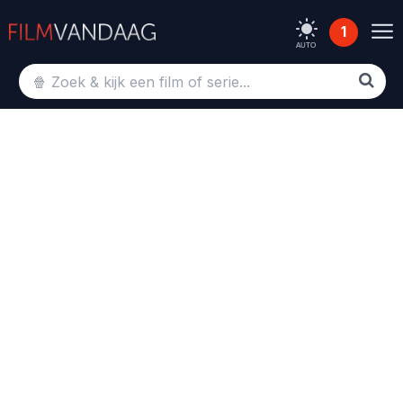
1
AUTO