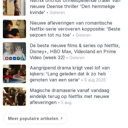
Netflix onthult onheilspellende trailer van
nieuwe Deense thriller 'Den hemmelige
kvinde'
• Gisteren
Nieuwe afleveringen van romantische
Netflix-serie veroveren koppositie: 'Beste
seizoen tot nu toe'
• Gisteren
De beste nieuwe films & series op Netflix,
Disney+, HBO Max, Videoland en Prime
Video (week 32)
• Gisteren
Aangrijpend drama krijgt veel lof van
kijkers: 'Lang geleden dat ik zo heb
genoten van een serie'
• 6 aug 2026
Magische dramaserie vanaf vandaag
eindelijk terug op Netflix met nieuwe
afleveringen
• 5 aug
Meer populaire artikelen