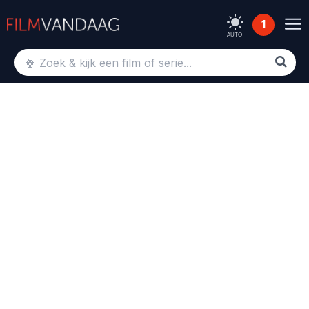
1
AUTO