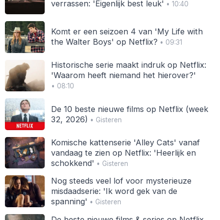
verrassen: 'Eigenlijk best leuk'
• 10:40
Komt er een seizoen 4 van 'My Life with
the Walter Boys' op Netflix?
• 09:31
Historische serie maakt indruk op Netflix:
'Waarom heeft niemand het hierover?'
• 08:10
De 10 beste nieuwe films op Netflix (week
32, 2026)
• Gisteren
Komische kattenserie 'Alley Cats' vanaf
vandaag te zien op Netflix: 'Heerlijk en
schokkend'
• Gisteren
Nog steeds veel lof voor mysterieuze
misdaadserie: 'Ik word gek van de
spanning'
• Gisteren
De beste nieuwe films & series op Netflix,