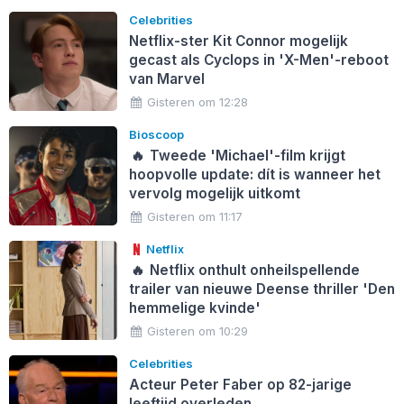
Celebrities
Netflix-ster Kit Connor mogelijk
gecast als Cyclops in 'X-Men'-reboot
van Marvel
Gisteren om 12:28
Bioscoop
🔥
Tweede 'Michael'-film krijgt
hoopvolle update: dít is wanneer het
vervolg mogelijk uitkomt
Gisteren om 11:17
Netflix
🔥
Netflix onthult onheilspellende
trailer van nieuwe Deense thriller 'Den
hemmelige kvinde'
Gisteren om 10:29
Celebrities
Acteur Peter Faber op 82-jarige
leeftijd overleden