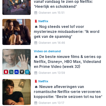
vanaf vandaag te zien op Netflix:
'Heerlijk en schokkend'
Gisteren om 15:51
Netflix
🔥
Nog steeds veel lof voor
mysterieuze misdaadserie: 'Ik word
gek van de spanning'
Gisteren om 14:46
Video on demand
🔥
De beste nieuwe films & series op
Netflix, Disney+, HBO Max, Videoland
en Prime Video (week 32)
Gisteren om 13:59
Netflix
🔥
Nieuwe afleveringen van
romantische Netflix-serie veroveren
koppositie: 'Beste seizoen tot nu toe'
Gisteren om 13:17