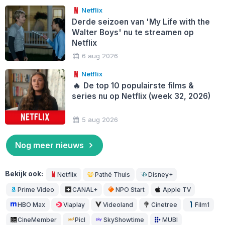
Netflix
Derde seizoen van 'My Life with the
Walter Boys' nu te streamen op
Netflix
6 aug 2026
Netflix
🔥
De top 10 populairste films &
series nu op Netflix (week 32, 2026)
5 aug 2026
Nog meer nieuws
Bekijk ook:
Netflix
Pathé Thuis
Disney+
Prime Video
CANAL+
NPO Start
Apple TV
HBO Max
Viaplay
Videoland
Cinetree
Film1
CineMember
Picl
SkyShowtime
MUBI