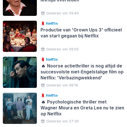
Gisteren om 09:40
Netflix
Productie van 'Grown Ups 3' officieel
van start gegaan bij Netflix
Gisteren om 09:05
Netflix
🔥
Noorse actiethriller is nog altijd de
succesvolste niet-Engelstalige film op
Netflix: 'Verbazingwekkend'
Gisteren om 08:19
Netflix
🔥
Psychologische thriller met
Wagner Moura en Greta Lee nu te zien
op Netflix
Gisteren om 07:30