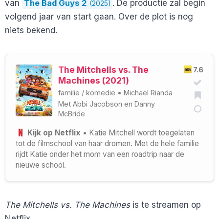
van
The Bad Guys 2
. De productie zal begin
(2025)
volgend jaar van start gaan. Over de plot is nog
niets bekend.
The Mitchells vs. The
7.6
Machines (2021)
familie
/
komedie
•
Michael Rianda
Met
Abbi Jacobson
en
Danny
McBride
Kijk op Netflix
• Katie Mitchell wordt toegelaten
tot de filmschool van haar dromen. Met de hele familie
rijdt Katie onder het mom van een roadtrip naar de
nieuwe school.
The Mitchells vs. The Machines
is te streamen op
Netflix.