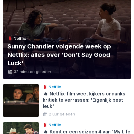
Netflix
Sunny Chandler volgende week op
Netflix: alles over 'Don't Say Good
Luck'
32 minuten geleden
Netflix
🔥
Netflix-film weet kijkers ondanks
kritiek te verrassen: 'Eigenlijk best
leuk'
2 uur geleden
Netflix
🔥
Komt er een seizoen 4 van 'My Life