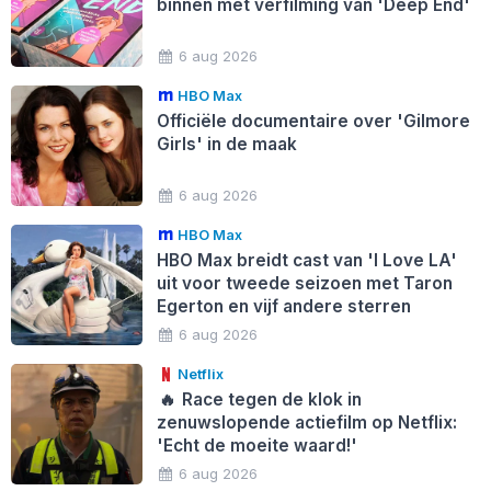
binnen met verfilming van 'Deep End'
6 aug 2026
HBO Max
Officiële documentaire over 'Gilmore
Girls' in de maak
6 aug 2026
HBO Max
HBO Max breidt cast van 'I Love LA'
uit voor tweede seizoen met Taron
Egerton en vijf andere sterren
6 aug 2026
Netflix
🔥
Race tegen de klok in
zenuwslopende actiefilm op Netflix:
'Echt de moeite waard!'
6 aug 2026