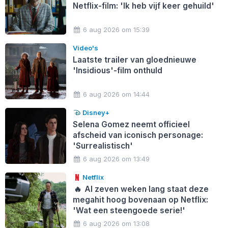
Netflix-film: 'Ik heb vijf keer gehuild'
6 aug 2026 om 15:39
Video's
Laatste trailer van gloednieuwe
'Insidious'-film onthuld
6 aug 2026 om 14:44
Disney+
Selena Gomez neemt officieel
afscheid van iconisch personage:
'Surrealistisch'
6 aug 2026 om 13:49
Netflix
🔥
Al zeven weken lang staat deze
megahit hoog bovenaan op Netflix:
'Wat een steengoede serie!'
6 aug 2026 om 13:08