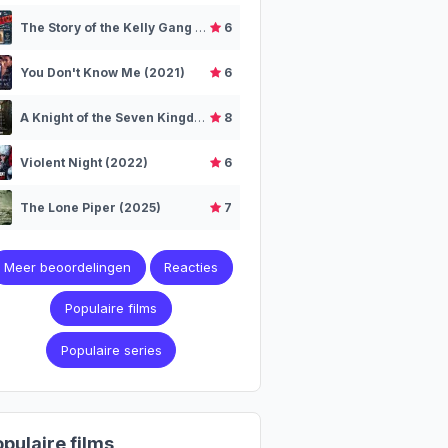
The Story of the Kelly Gang (1906)
6
You Don't Know Me (2021)
6
A Knight of the Seven Kingdoms (2026– )
8
Violent Night (2022)
6
The Lone Piper (2025)
7
Meer beoordelingen
Reacties
Populaire films
Populaire series
pulaire films