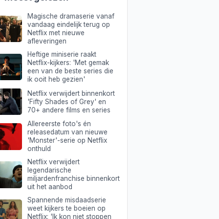
Magische dramaserie vanaf
vandaag eindelijk terug op
Netflix met nieuwe
afleveringen
Heftige miniserie raakt
Netflix-kijkers: 'Met gemak
een van de beste series die
ik ooit heb gezien'
Netflix verwijdert binnenkort
'Fifty Shades of Grey' en
70+ andere films en series
Allereerste foto's én
releasedatum van nieuwe
'Monster'-serie op Netflix
onthuld
Netflix verwijdert
legendarische
miljardenfranchise binnenkort
uit het aanbod
Spannende misdaadserie
weet kijkers te boeien op
Netflix: 'Ik kon niet stoppen