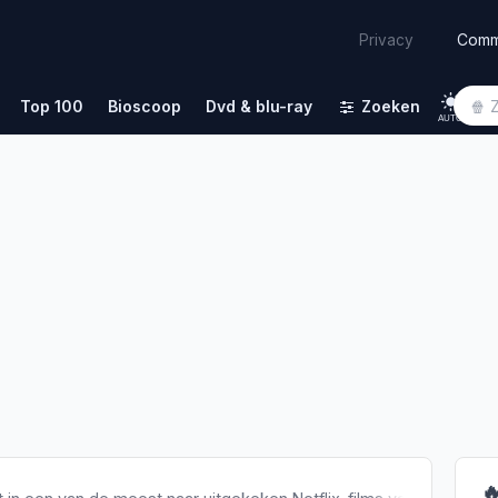
Comm
Privacy
Top 100
Bioscoop
Dvd & blu-ray
Zoeken
AUTO
