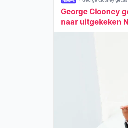
George Clooney gecast 
Nieuws
George Clooney ge
naar uitgekeken N