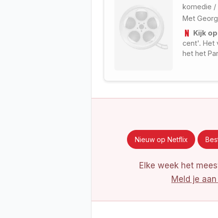
komedie
/
Met
Georg
Kijk op
cent'. Het 
het het Pa
Nieuw op Netflix
Best
Elke week het meest
Meld je aan