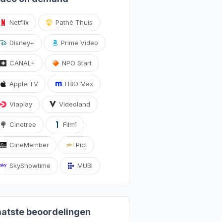
Netflix
Pathé Thuis
Disney+
Prime Video
CANAL+
NPO Start
Apple TV
HBO Max
Viaplay
Videoland
Cinetree
Film1
CineMember
Picl
SkyShowtime
MUBI
aatste beoordelingen