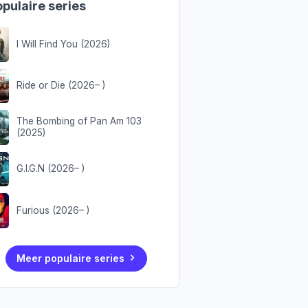
pulaire series
I Will Find You (2026)
Ride or Die (2026– )
The Bombing of Pan Am 103
(2025)
G.I.G.N (2026– )
Furious (2026– )
Meer populaire series