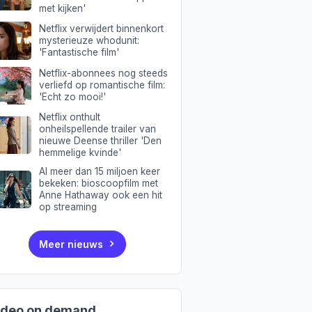
met kijken'
Netflix verwijdert binnenkort
mysterieuze whodunit:
'Fantastische film'
Netflix-abonnees nog steeds
verliefd op romantische film:
'Echt zo mooi!'
Netflix onthult
onheilspellende trailer van
nieuwe Deense thriller 'Den
hemmelige kvinde'
Al meer dan 15 miljoen keer
bekeken: bioscoopfilm met
Anne Hathaway ook een hit
op streaming
Meer nieuws
ideo on demand