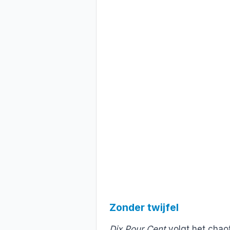
Zonder twijfel
Dix Pour Cent
volgt het chaot