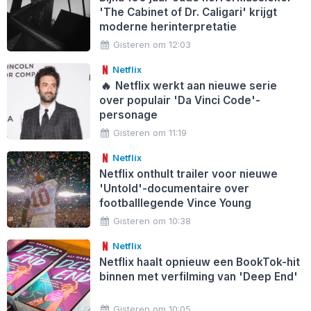
'The Cabinet of Dr. Caligari' krijgt
moderne herinterpretatie
Gisteren om 12:03
Netflix
🔥
Netflix werkt aan nieuwe serie
over populair 'Da Vinci Code'-
personage
Gisteren om 11:19
Netflix
Netflix onthult trailer voor nieuwe
'Untold'-documentaire over
footballlegende Vince Young
Gisteren om 10:38
Netflix
Netflix haalt opnieuw een BookTok-hit
binnen met verfilming van 'Deep End'
Gisteren om 10:05