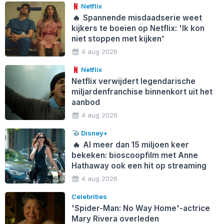
Netflix
🔥
Spannende misdaadserie weet
kijkers te boeien op Netflix: 'Ik kon
niet stoppen met kijken'
4 aug 2026
Netflix
Netflix verwijdert legendarische
miljardenfranchise binnenkort uit het
aanbod
4 aug 2026
Disney+
🔥
Al meer dan 15 miljoen keer
bekeken: bioscoopfilm met Anne
Hathaway ook een hit op streaming
4 aug 2026
Celebrities
'Spider-Man: No Way Home'-actrice
Mary Rivera overleden