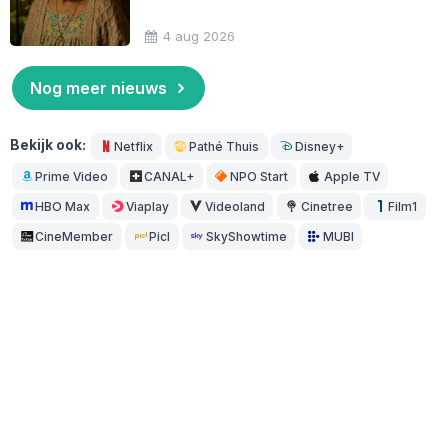
4 aug 2026
Nog meer nieuws
Bekijk ook:
Netflix
Pathé Thuis
Disney+
Prime Video
CANAL+
NPO Start
Apple TV
HBO Max
Viaplay
Videoland
Cinetree
Film1
CineMember
Picl
SkyShowtime
MUBI