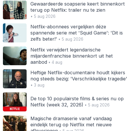
Gewaardeerde soapserie keert binnenkort
terug op Netflix: trailer nu te zien
• 5 aug 2026
Netflix-abonnees vergelijken déze
spannende serie met 'Squid Game': 'Dit is
zelfs beter!'
• 5 aug 2026
Netflix verwijdert legendarische
miljardenfranchise binnenkort uit het
aanbod
• 4 aug
Heftige Netflix-documentaire houdt kijkers
nog steeds bezig: 'Verschrikkelijke tragedie'
• 3 aug
De top 10 populairste films & series nu op
Netflix (week 32, 2026)
• 5 aug 2026
Magische dramaserie vanaf vandaag
eindelijk terug op Netflix met nieuwe
afleveringen