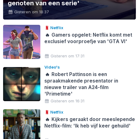
genoten van een serie'
Gisteren om 18:37
Netflix
🔥
Gamers opgelet: Netflix komt met
exclusief voorproefje van 'GTA VI'
Gisteren om 17:31
Video's
🔥
Robert Pattinson is een
spraakmakende presentator in
nieuwe trailer van A24-film
'Primetime'
Gisteren om 16:31
Netflix
🔥
Kijkers geraakt door meeslepende
Netflix-film: 'Ik heb vijf keer gehuild'