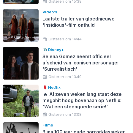
Gisteren om 15:39
Video's
Laatste trailer van gloednieuwe
'Insidious'-film onthuld
Gisteren om 14:44
Disney+
Selena Gomez neemt officieel
afscheid van iconisch personage:
'Surrealistisch'
Gisteren om 13:49
Netflix
🔥
Al zeven weken lang staat deze
megahit hoog bovenaan op Netflix:
'Wat een steengoede serie!'
Gisteren om 13:08
Films
Bijna 100 jaar oude horrorklassieker