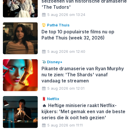
seizoenen van historische dramaserie
'The Tudors'
5 aug 2026 om 13:24
Pathé Thuis
De top 10 populairste films nu op
Pathé Thuis (week 32, 2026)
5 aug 2026 om 12:40
Disney+
Pikante dramaserie van Ryan Murphy
nu te zien: 'The Shards' vanaf
vandaag te streamen
5 aug 2026 om 12:01
Netflix
🔥
Heftige miniserie raakt Netflix-
kijkers: 'Met gemak een van de beste
series die ik ooit heb gezien'
5 aug 2026 om 11:11