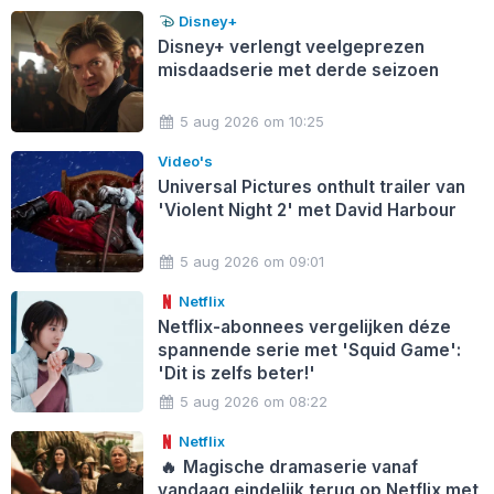
Disney+
Disney+ verlengt veelgeprezen
misdaadserie met derde seizoen
5 aug 2026 om 10:25
Video's
Universal Pictures onthult trailer van
'Violent Night 2' met David Harbour
5 aug 2026 om 09:01
Netflix
Netflix-abonnees vergelijken déze
spannende serie met 'Squid Game':
'Dit is zelfs beter!'
5 aug 2026 om 08:22
Netflix
🔥
Magische dramaserie vanaf
vandaag eindelijk terug op Netflix met