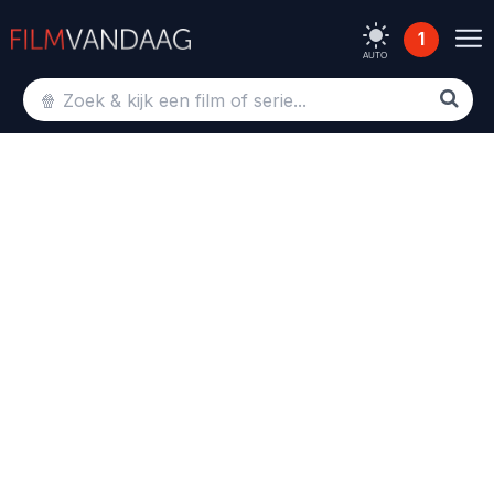
1
AUTO