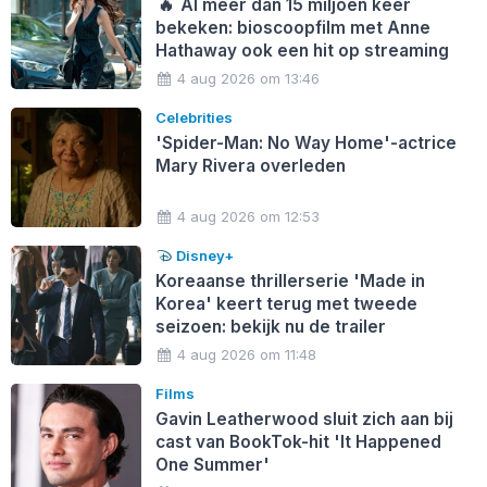
🔥
Al meer dan 15 miljoen keer
bekeken: bioscoopfilm met Anne
Hathaway ook een hit op streaming
4 aug 2026 om 13:46
Celebrities
'Spider-Man: No Way Home'-actrice
Mary Rivera overleden
4 aug 2026 om 12:53
Disney+
Koreaanse thrillerserie 'Made in
Korea' keert terug met tweede
seizoen: bekijk nu de trailer
4 aug 2026 om 11:48
Films
Gavin Leatherwood sluit zich aan bij
cast van BookTok-hit 'It Happened
One Summer'