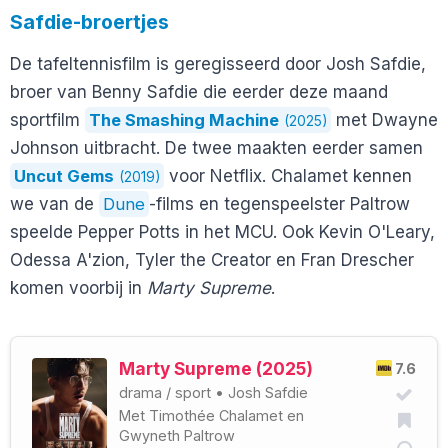
Safdie-broertjes
De tafeltennisfilm is geregisseerd door Josh Safdie,
broer van Benny Safdie die eerder deze maand
sportfilm
The Smashing Machine
met Dwayne
(2025)
Johnson uitbracht. De twee maakten eerder samen
Uncut Gems
voor Netflix. Chalamet kennen
(2019)
we van de
Dune
-films en tegenspeelster Paltrow
speelde Pepper Potts in het MCU. Ook Kevin O'Leary,
Odessa A'zion, Tyler the Creator en Fran Drescher
komen voorbij in
Marty Supreme
.
Marty Supreme (2025)
7.6
drama
/
sport
•
Josh Safdie
Met
Timothée Chalamet
en
Gwyneth Paltrow