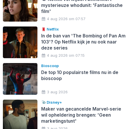
mysterieuze whodunit: 'Fantastische
film'
4 aug 2026 om 07:57
Netflix
In de ban van 'The Bombing of Pan Am
103'? Op Netflix kijk je nu ook naar
deze series
4 aug 2026 om 07:15
Bioscoop
De top 10 populairste films nu in de
bioscoop
3 aug 2026
Disney+
Maker van gecancelde Marvel-serie
wil opheldering brengen: 'Geen
marketingstunt'
3 aug 2026