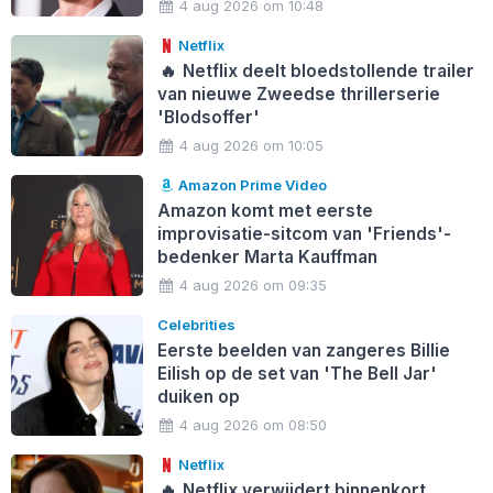
4 aug 2026 om 10:48
Netflix
🔥
Netflix deelt bloedstollende trailer
van nieuwe Zweedse thrillerserie
'Blodsoffer'
4 aug 2026 om 10:05
Amazon Prime Video
Amazon komt met eerste
improvisatie-sitcom van 'Friends'-
bedenker Marta Kauffman
4 aug 2026 om 09:35
Celebrities
Eerste beelden van zangeres Billie
Eilish op de set van 'The Bell Jar'
duiken op
4 aug 2026 om 08:50
Netflix
🔥
Netflix verwijdert binnenkort