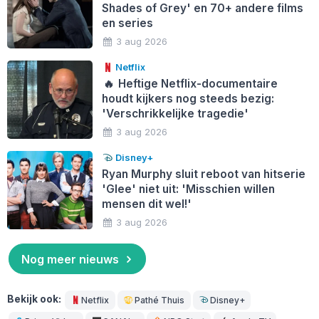
Shades of Grey' en 70+ andere films
en series
3 aug 2026
Netflix
🔥
Heftige Netflix-documentaire
houdt kijkers nog steeds bezig:
'Verschrikkelijke tragedie'
3 aug 2026
Disney+
Ryan Murphy sluit reboot van hitserie
'Glee' niet uit: 'Misschien willen
mensen dit wel!'
3 aug 2026
Nog meer nieuws
Bekijk ook:
Netflix
Pathé Thuis
Disney+