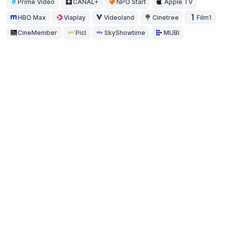
Prime Video
CANAL+
NPO Start
Apple TV
HBO Max
Viaplay
Videoland
Cinetree
Film1
CineMember
Picl
SkyShowtime
MUBI