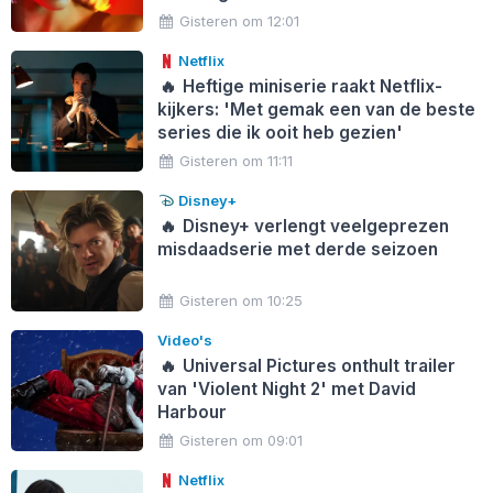
Gisteren om 12:01
Netflix
🔥
Heftige miniserie raakt Netflix-
kijkers: 'Met gemak een van de beste
series die ik ooit heb gezien'
Gisteren om 11:11
Disney+
🔥
Disney+ verlengt veelgeprezen
misdaadserie met derde seizoen
Gisteren om 10:25
Video's
🔥
Universal Pictures onthult trailer
van 'Violent Night 2' met David
Harbour
Gisteren om 09:01
Netflix