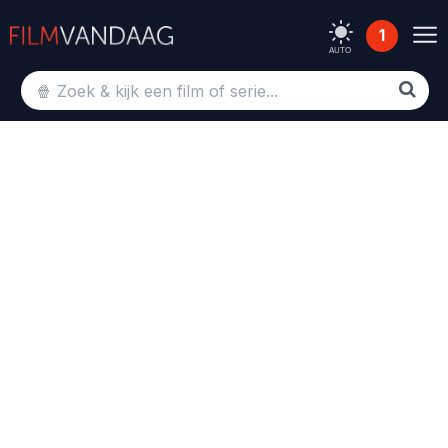
1
AUTO