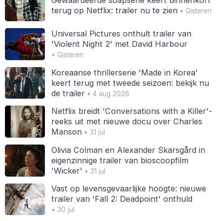
terug op Netflix: trailer nu te zien
• Gisteren
Universal Pictures onthult trailer van
'Violent Night 2' met David Harbour
• Gisteren
Koreaanse thrillerserie 'Made in Korea'
keert terug met tweede seizoen: bekijk nu
de trailer
• 4 aug 2026
Netflix breidt 'Conversations with a Killer'-
reeks uit met nieuwe docu over Charles
Manson
• 31 jul
Olivia Colman en Alexander Skarsgård in
eigenzinnige trailer van bioscoopfilm
'Wicker'
• 31 jul
Vast op levensgevaarlijke hoogte: nieuwe
trailer van 'Fall 2: Deadpoint' onthuld
• 30 jul