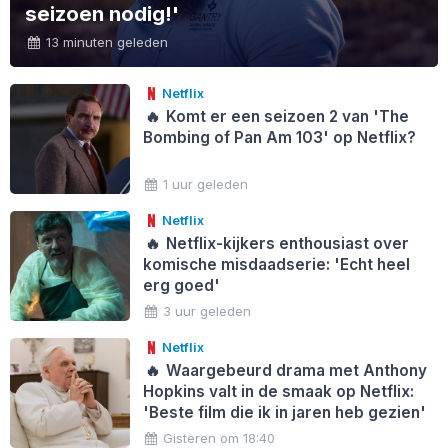
seizoen nodig!'
13 minuten geleden
Netflix
🔥
Komt er een seizoen 2 van 'The
Bombing of Pan Am 103' op Netflix?
1 uur geleden
Netflix
🔥
Netflix-kijkers enthousiast over
komische misdaadserie: 'Echt heel
erg goed'
3 uur geleden
Netflix
🔥
Waargebeurd drama met Anthony
Hopkins valt in de smaak op Netflix:
'Beste film die ik in jaren heb gezien'
Gisteren om 18:40