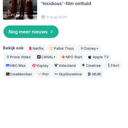
'Insidious'-film onthuld
6 aug 2026
Nog meer nieuws
Bekijk ook:
Netflix
Pathé Thuis
Disney+
Prime Video
CANAL+
NPO Start
Apple TV
HBO Max
Viaplay
Videoland
Cinetree
Film1
CineMember
Picl
SkyShowtime
MUBI