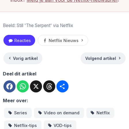
inbox?
Meld je aan voor de Netflix-nieuwsbrief
!
Beeld: Still 'The Serpent' via Netflix
Reacties
Netflix Nieuws
Vorig artikel
Volgend artikel
Deel dit artikel
Facebook
WhatsApp
X
Threads
Deel
Meer over:
Series
Video on demand
Netflix
Netflix-tips
VOD-tips