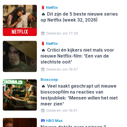
Netflix
🔥
Dit zijn de 5 beste nieuwe series
op Netflix (week 32, 2026)
Gisteren om 17:29
Netflix
🔥
Critici én kijkers niet mals voor
nieuwe Netflix-film: 'Een van de
slechtste ooit'
Gisteren om 16:47
Bioscoop
🔥
Veel naakt geschrapt uit nieuwe
bioscoopfilm na reacties van
testpubliek: 'Mensen willen het niet
meer zien'
Gisteren om 16:01
HBO Max