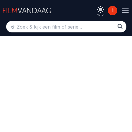
1
AUTO