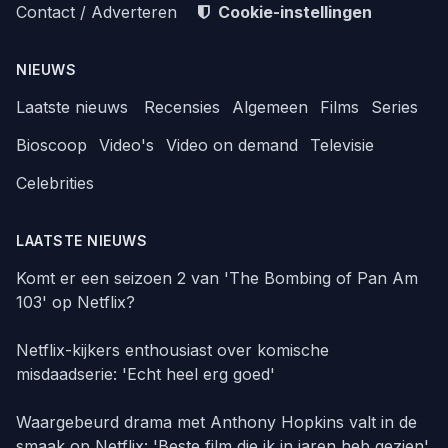
Contact / Adverteren
Cookie-instellingen
NIEUWS
Laatste nieuws
Recensies
Algemeen
Films
Series
Bioscoop
Video's
Video on demand
Televisie
Celebrities
LAATSTE NIEUWS
Komt er een seizoen 2 van 'The Bombing of Pan Am
103' op Netflix?
Netflix-kijkers enthousiast over komische
misdaadserie: 'Echt heel erg goed'
Waargebeurd drama met Anthony Hopkins valt in de
smaak op Netflix: 'Beste film die ik in jaren heb gezien'