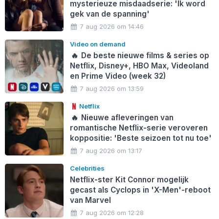
mysterieuze misdaadserie: 'Ik word
gek van de spanning'
7 aug 2026 om 14:46
Video on demand
🔥
De beste nieuwe films & series op
Netflix, Disney+, HBO Max, Videoland
en Prime Video (week 32)
7 aug 2026 om 13:59
Netflix
🔥
Nieuwe afleveringen van
romantische Netflix-serie veroveren
koppositie: 'Beste seizoen tot nu toe'
7 aug 2026 om 13:17
Celebrities
Netflix-ster Kit Connor mogelijk
gecast als Cyclops in 'X-Men'-reboot
van Marvel
7 aug 2026 om 12:28