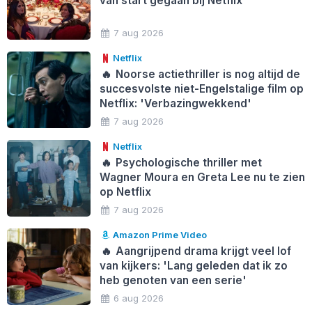
van start gegaan bij Netflix
7 aug 2026
Netflix
🔥
Noorse actiethriller is nog altijd de
succesvolste niet-Engelstalige film op
Netflix: 'Verbazingwekkend'
7 aug 2026
Netflix
🔥
Psychologische thriller met
Wagner Moura en Greta Lee nu te zien
op Netflix
7 aug 2026
Amazon Prime Video
🔥
Aangrijpend drama krijgt veel lof
van kijkers: 'Lang geleden dat ik zo
heb genoten van een serie'
6 aug 2026