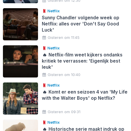
Gisteren om 12:30
Netflix
Sunny Chandler volgende week op
Netflix: alles over 'Don't Say Good
Luck'
Gisteren om 11:45
Netflix
🔥
Netflix-film weet kijkers ondanks
kritiek te verrassen: 'Eigenlijk best
leuk'
Gisteren om 10:40
Netflix
🔥
Komt er een seizoen 4 van 'My Life
with the Walter Boys' op Netflix?
Gisteren om 09:31
Netflix
🔥
Historische serie maakt indruk op