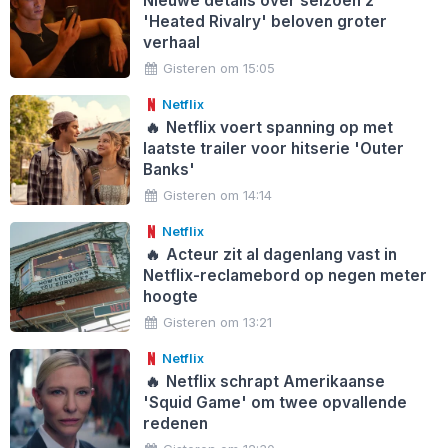
Nieuwe details over seizoen 2
'Heated Rivalry' beloven groter
verhaal
Gisteren om 15:05
Netflix
🔥
Netflix voert spanning op met
laatste trailer voor hitserie 'Outer
Banks'
Gisteren om 14:14
Netflix
🔥
Acteur zit al dagenlang vast in
Netflix-reclamebord op negen meter
hoogte
Gisteren om 13:21
Netflix
🔥
Netflix schrapt Amerikaanse
'Squid Game' om twee opvallende
redenen