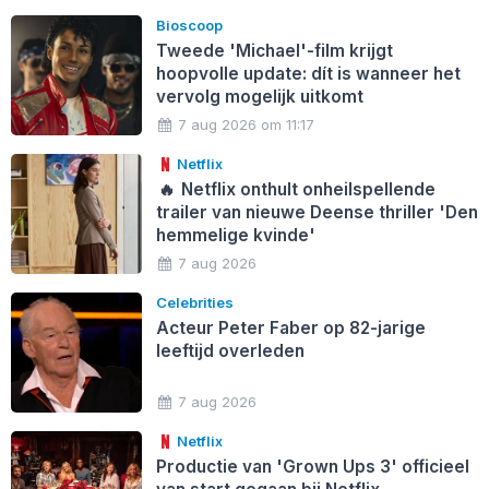
Bioscoop
Tweede 'Michael'-film krijgt
hoopvolle update: dít is wanneer het
vervolg mogelijk uitkomt
7 aug 2026 om 11:17
Netflix
🔥
Netflix onthult onheilspellende
trailer van nieuwe Deense thriller 'Den
hemmelige kvinde'
7 aug 2026
Celebrities
Acteur Peter Faber op 82-jarige
leeftijd overleden
7 aug 2026
Netflix
Productie van 'Grown Ups 3' officieel