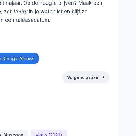
it najaar. Op de hoogte blijven?
Maak een
, zet
Verity
in je watchlist en blijf zo
an een releasedatum.
p Google Nieuws
Volgend artikel
ds
Deel
Bioscoop
Verity (2026)