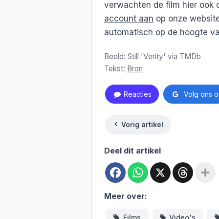
verwachten de film hier ook d
account aan
op onze website
automatisch op de hoogte v
Beeld: Still 'Verity' via TMDb
Tekst:
Bron
Reacties
Volg ons o
Vorig artikel
Deel dit artikel
Facebook
WhatsApp
X
Threa
Meer over:
Films
Video's