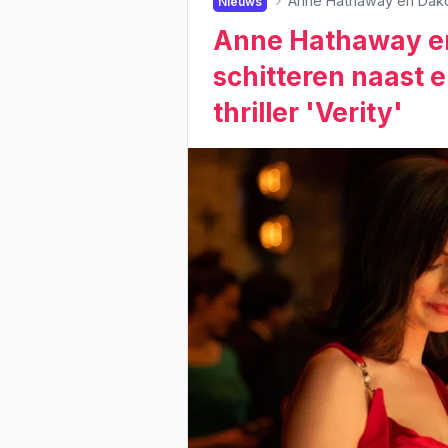
Anne Hathaway en Dakota
Nieuws
Anne Hathaway e
schitteren naast e
thriller 'Verity'