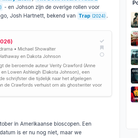
Po
- en Johson zijn de overige rollen voor
)
ngo, Josh Hartnett, bekend van
Trap
.
(2024)
2026)
drama
•
Michael Showalter
Hathaway
en
Dakota Johnson
lgt de beroemde auteur Verity Crawford (Anne
 en Lowen Ashleigh (Dakota Johnson), een
e schrijfster die tijdelijk naar het afgelegen
an de Crawfords verhuist om als ghostwriter voor
werken.
tober in Amerikaanse bioscopen. Een
edatum is er nu nog niet, maar we