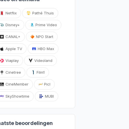
Netflix
Pathé Thuis
Disney+
Prime Video
CANAL+
NPO Start
Apple TV
HBO Max
Viaplay
Videoland
Cinetree
Film1
CineMember
Picl
SkyShowtime
MUBI
aatste beoordelingen