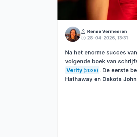
Renée Vermeeren
28-04-2026, 13:31
Na het enorme succes va
volgende boek van schrijfs
Verity
. De eerste b
(2026)
Hathaway en Dakota Johnso