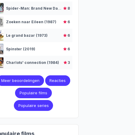
Spider-Man: Brand New Day (2026)
8
Zoeken naar Eileen (1987)
6
Le grand bazar (1973)
6
Spinster (2019)
6
Charlots' connection (1984)
3
Meer beoordelingen
Reacties
Populaire films
Populaire series
pulaire films