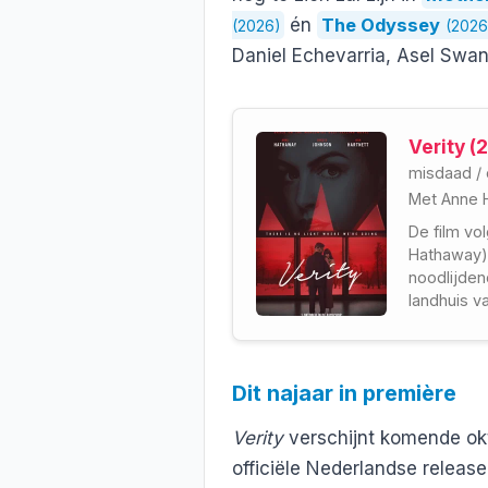
én
The Odyssey
(2026)
(2026
Daniel Echevarria, Asel Swa
Verity (
misdaad
/
Met
Anne 
De film vo
Hathaway)
noodlijdend
landhuis v
Verity te 
Dit najaar in première
Verity
verschijnt komende ok
officiële Nederlandse releas