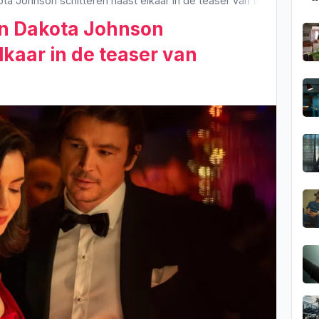
 Johnson schitteren naast elkaar in de teaser van thriller 'Verity
n Dakota Johnson
lkaar in de teaser van