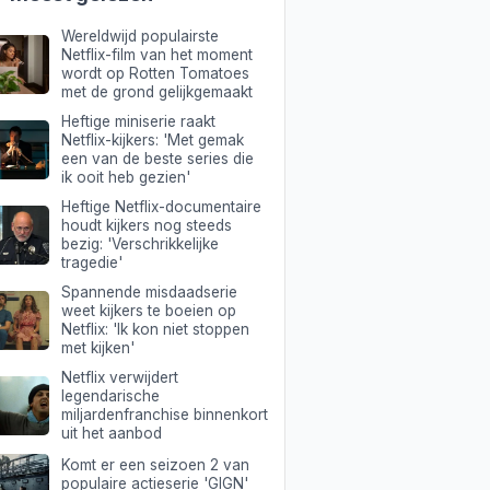
'
Wereldwijd populairste
Netflix-film van het moment
wordt op Rotten Tomatoes
met de grond gelijkgemaakt
Heftige miniserie raakt
Netflix-kijkers: 'Met gemak
een van de beste series die
ik ooit heb gezien'
Heftige Netflix-documentaire
houdt kijkers nog steeds
bezig: 'Verschrikkelijke
tragedie'
Spannende misdaadserie
weet kijkers te boeien op
Netflix: 'Ik kon niet stoppen
met kijken'
Netflix verwijdert
legendarische
miljardenfranchise binnenkort
uit het aanbod
Komt er een seizoen 2 van
populaire actieserie 'GIGN'