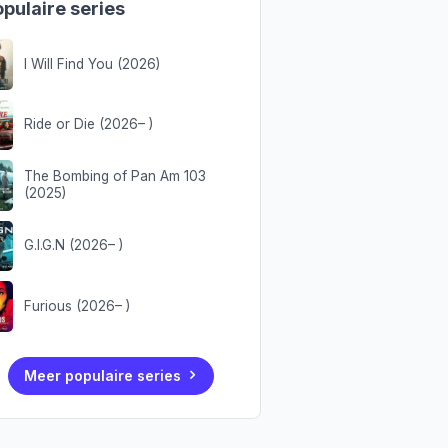
pulaire series
I Will Find You (2026)
Ride or Die (2026– )
The Bombing of Pan Am 103
(2025)
G.I.G.N (2026– )
Furious (2026– )
Meer populaire series