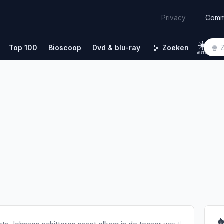
Comm
Privacy
Top 100
Bioscoop
Dvd & blu-ray
Zoeken
AUTO
