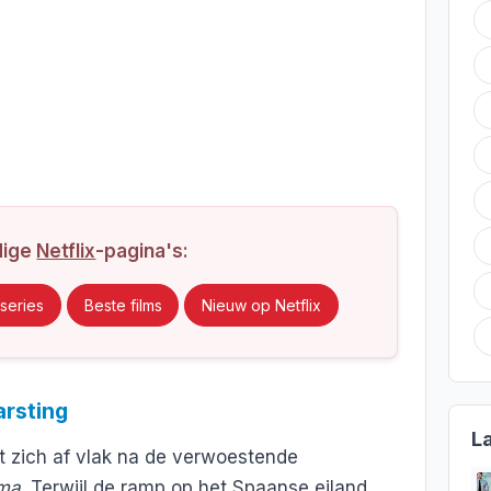
dige
Netflix
-pagina's:
series
Beste films
Nieuw op Netflix
arsting
L
lt zich af vlak na de verwoestende
lma
. Terwijl de ramp op het Spaanse eiland