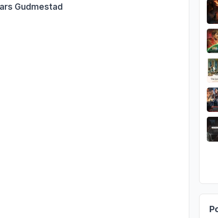
 Lars Gudmestad
Po