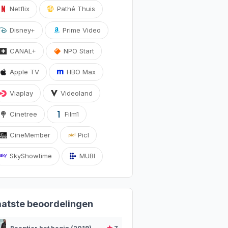
Netflix
Pathé Thuis
Disney+
Prime Video
CANAL+
NPO Start
Apple TV
HBO Max
Viaplay
Videoland
Cinetree
Film1
CineMember
Picl
SkyShowtime
MUBI
aatste beoordelingen