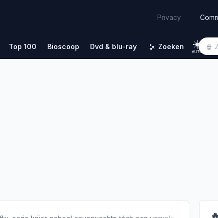
Comm
Privacy
Top 100
Bioscoop
Dvd & blu-ray
Zoeken
AUTO
