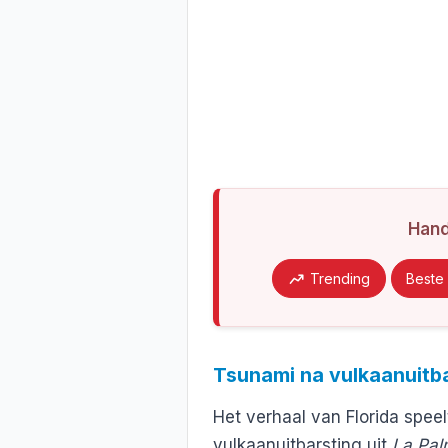
Han
Trending
Beste 
Tsunami na vulkaanuitb
Het verhaal van Florida spee
vulkaanuitbarsting uit
La Pa