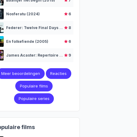
Baantjer het begin (2019)
7
Nosferatu (2024)
6
Federer: Twelve Final Days (2024)
8
En folkefiende (2005)
6
James Acaster: Repertoire (2018)
9
Meer beoordelingen
Reacties
Populaire films
Populaire series
pulaire films