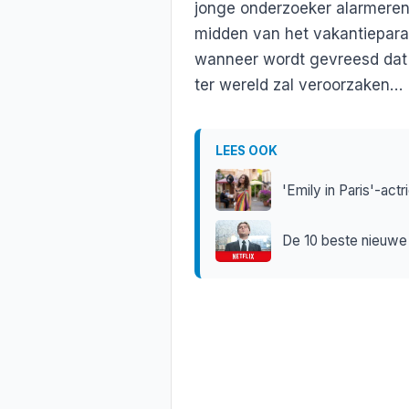
jonge onderzoeker alarmeren
midden van het vakantieparad
wanneer wordt gevreesd dat 
ter wereld zal veroorzaken…
LEES OOK
'Emily in Paris'-act
De 10 beste nieuwe 