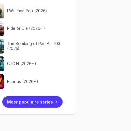
I Will Find You (2026)
Ride or Die (2026– )
The Bombing of Pan Am 103
(2025)
G.I.G.N (2026– )
Furious (2026– )
Meer populaire series