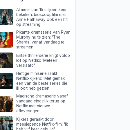
Al meer dan 15 miljoen keer
bekeken: bioscoopfilm met
Anne Hathaway ook een hit
op streaming
Pikante dramaserie van Ryan
Murphy nu te zien: 'The
Shards' vanaf vandaag te
streamen
Britse thrillerserie krijgt volop
lof op Netflix: 'Meteen
verslaafd'
Heftige miniserie raakt
Netflix-kijkers: 'Met gemak
een van de beste series die
ik ooit heb gezien'
Magische dramaserie vanaf
vandaag eindelijk terug op
Netflix met nieuwe
afleveringen
Kijkers geraakt door
meeslepende Netflix-film: 'Ik
heb vijf keer gehuild'