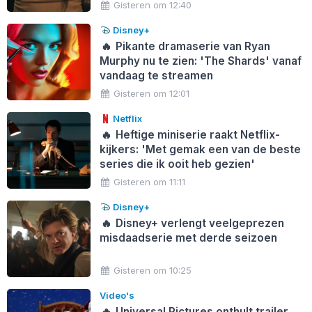
Gisteren om 12:40
Disney+
🔥
Pikante dramaserie van Ryan
Murphy nu te zien: 'The Shards' vanaf
vandaag te streamen
Gisteren om 12:01
Netflix
🔥
Heftige miniserie raakt Netflix-
kijkers: 'Met gemak een van de beste
series die ik ooit heb gezien'
Gisteren om 11:11
Disney+
🔥
Disney+ verlengt veelgeprezen
misdaadserie met derde seizoen
Gisteren om 10:25
Video's
🔥
Universal Pictures onthult trailer