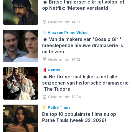
🔥
Britse thrillerserie krijgt volop lof
op Netflix: 'Meteen verslaafd'
Gisteren om 14:51
Amazon Prime Video
🔥
Van de makers van 'Gossip Girl':
meeslepende nieuwe dramaserie is
nu te zien
Gisteren om 14:12
Netflix
🔥
Netflix verrast kijkers met alle
seizoenen van historische dramaserie
'The Tudors'
Gisteren om 13:24
Pathé Thuis
De top 10 populairste films nu op
Pathé Thuis (week 32, 2026)