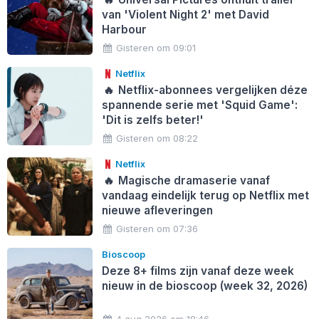
van 'Violent Night 2' met David
Harbour
Gisteren om 09:01
Netflix
🔥
Netflix-abonnees vergelijken déze
spannende serie met 'Squid Game':
'Dit is zelfs beter!'
Gisteren om 08:22
Netflix
🔥
Magische dramaserie vanaf
vandaag eindelijk terug op Netflix met
nieuwe afleveringen
Gisteren om 07:36
Bioscoop
Deze 8+ films zijn vanaf deze week
nieuw in de bioscoop (week 32, 2026)