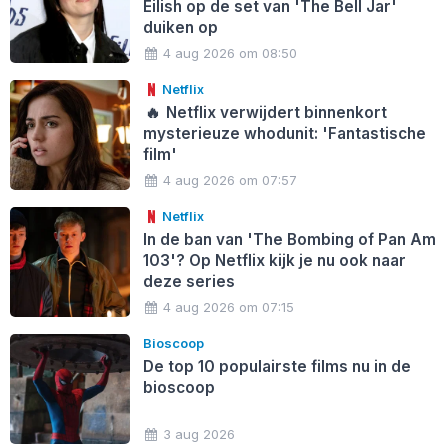
Eilish op de set van 'The Bell Jar'
duiken op
4 aug 2026 om 08:50
Netflix
🔥
Netflix verwijdert binnenkort
mysterieuze whodunit: 'Fantastische
film'
4 aug 2026 om 07:57
Netflix
In de ban van 'The Bombing of Pan Am
103'? Op Netflix kijk je nu ook naar
deze series
4 aug 2026 om 07:15
Bioscoop
De top 10 populairste films nu in de
bioscoop
3 aug 2026