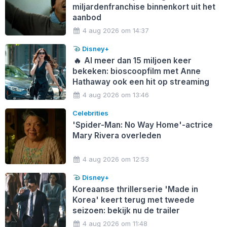
miljardenfranchise binnenkort uit het
aanbod
4 aug 2026 om 14:37
Disney+
🔥
Al meer dan 15 miljoen keer
bekeken: bioscoopfilm met Anne
Hathaway ook een hit op streaming
4 aug 2026 om 13:46
Celebrities
'Spider-Man: No Way Home'-actrice
Mary Rivera overleden
4 aug 2026 om 12:53
Disney+
Koreaanse thrillerserie 'Made in
Korea' keert terug met tweede
seizoen: bekijk nu de trailer
4 aug 2026 om 11:48