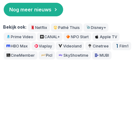
Nog meer nieuws
Bekijk ook:
Netflix
Pathé Thuis
Disney+
Prime Video
CANAL+
NPO Start
Apple TV
HBO Max
Viaplay
Videoland
Cinetree
Film1
CineMember
Picl
SkyShowtime
MUBI