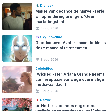
Disney+
Maker van gecancelde Marvel-serie
wil opheldering brengen: 'Geen
marketingstunt'
3 aug 2026
SkyShowtime
Gloednieuwe 'Avatar'-animatiefilm is
deze maand al te streamen
3 aug 2026
Celebrities
'Wicked'-ster Ariana Grande neemt
carrièrepauze vanwege overmatige
media-aandacht
3 aug 2026
Netflix
🔥
Netflix-abonnees nog steeds
verliefd op romantische film: 'Echt zo