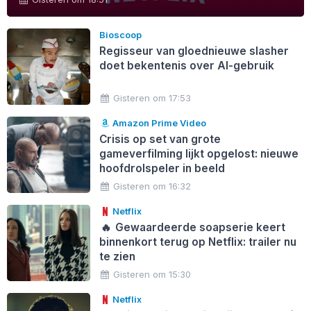
Bioscoop
Regisseur van gloednieuwe slasher
doet bekentenis over AI-gebruik
Gisteren om 17:53
Amazon Prime Video
Crisis op set van grote
gameverfilming lijkt opgelost: nieuwe
hoofdrolspeler in beeld
Gisteren om 16:32
Netflix
🔥
Gewaardeerde soapserie keert
binnenkort terug op Netflix: trailer nu
te zien
Gisteren om 15:30
Netflix