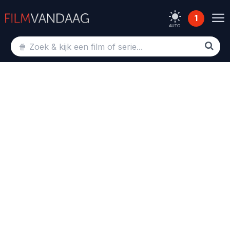
1
AUTO