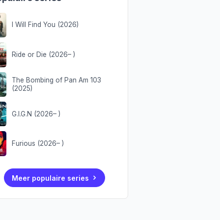
I Will Find You (2026)
Ride or Die (2026– )
The Bombing of Pan Am 103
(2025)
G.I.G.N (2026– )
Furious (2026– )
Meer populaire series