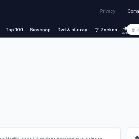
Comm
Privacy
Top 100
Bioscoop
Dvd & blu-ray
Zoeken
AUTO
