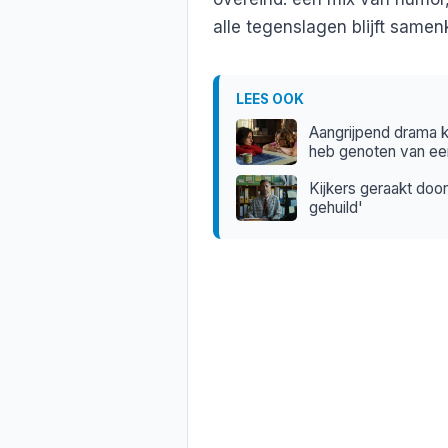
alle tegenslagen blijft samen
LEES OOK
Aangrijpend drama kr
heb genoten van een
Kijkers geraakt door
gehuild'