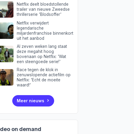
Netflix deelt bloedstollende
trailer van nieuwe Zweedse
thrillerserie 'Blodsoffer'
Netflix verwijdert
legendarische
miljardenfranchise binnenkort
uit het aanbod
Al zeven weken lang staat
deze megahit hoog
bovenaan op Netflix: 'Wat
een steengoede serie!'
Race tegen de klok in
zenuwslopende actiefilm op
Netflix: 'Echt de moeite
waard!'
Meer nieuws
ideo on demand