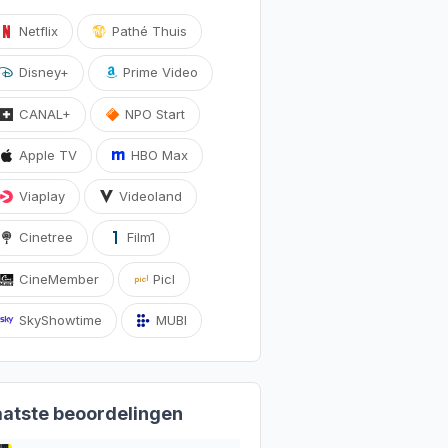
Netflix
Pathé Thuis
Disney+
Prime Video
CANAL+
NPO Start
Apple TV
HBO Max
Viaplay
Videoland
Cinetree
Film1
CineMember
Picl
SkyShowtime
MUBI
aatste beoordelingen