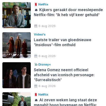
Netflix
🔥
Kijkers geraakt door meeslepende
Netflix-film: 'Ik heb vijf keer gehuild'
6 aug 2026
Video's
Laatste trailer van gloednieuwe
'Insidious'-film onthuld
6 aug 2026
Disney+
Selena Gomez neemt officieel
afscheid van iconisch personage:
'Surrealistisch'
6 aug 2026
Netflix
🔥
Al zeven weken lang staat deze
megahit hoog bovenaan op Netflix: