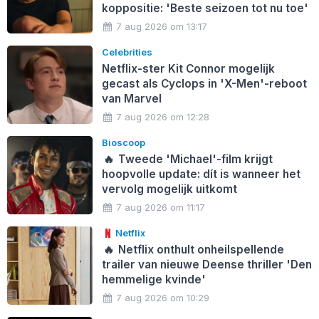
koppositie: 'Beste seizoen tot nu toe'
7 aug 2026 om 13:17
Celebrities
Netflix-ster Kit Connor mogelijk
gecast als Cyclops in 'X-Men'-reboot
van Marvel
7 aug 2026 om 12:28
Bioscoop
🔥
Tweede 'Michael'-film krijgt
hoopvolle update: dít is wanneer het
vervolg mogelijk uitkomt
7 aug 2026 om 11:17
Netflix
🔥
Netflix onthult onheilspellende
trailer van nieuwe Deense thriller 'Den
hemmelige kvinde'
7 aug 2026 om 10:29