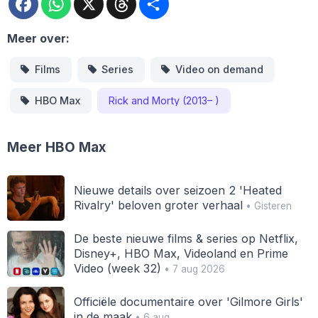
Meer over:
Films
Series
Video on demand
HBO Max
Rick and Morty (2013– )
Meer HBO Max
Nieuwe details over seizoen 2 'Heated
Rivalry' beloven groter verhaal
• Gisteren
De beste nieuwe films & series op Netflix,
Disney+, HBO Max, Videoland en Prime
Video (week 32)
• 7 aug 2026
Officiële documentaire over 'Gilmore Girls'
in de maak
• 6 aug