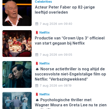
Celebrities
Acteur Peter Faber op 82-jarige
leeftijd overleden
7 aug 2026 om 09:40
Netflix
Productie van 'Grown Ups 3' officieel
van start gegaan bij Netflix
7 aug 2026 om 09:05
Netflix
🔥
Noorse actiethriller is nog altijd de
succesvolste niet-Engelstalige film op
Netflix: 'Verbazingwekkend'
7 aug 2026 om 08:19
Netflix
🔥
Psychologische thriller met
Wagner Moura en Greta Lee nu te zien