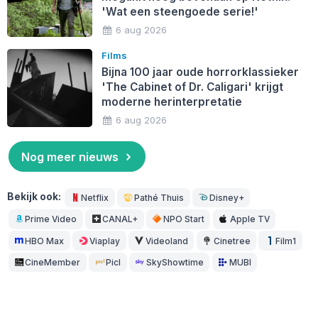
'Wat een steengoede serie!'
6 aug 2026
Films
Bijna 100 jaar oude horrorklassieker
'The Cabinet of Dr. Caligari' krijgt
moderne herinterpretatie
6 aug 2026
Nog meer nieuws
Bekijk ook:
Netflix
Pathé Thuis
Disney+
Prime Video
CANAL+
NPO Start
Apple TV
HBO Max
Viaplay
Videoland
Cinetree
Film1
CineMember
Picl
SkyShowtime
MUBI