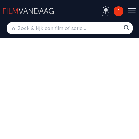
1
AUTO