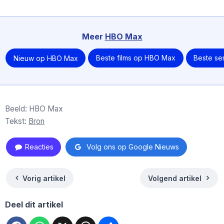
Meer
HBO Max
Nieuw op HBO Max
Beste films op HBO Max
Beste se
Beeld: HBO Max
Tekst:
Bron
Reacties
Volg ons op Google Nieuws
Vorig artikel
Volgend artikel
Deel dit artikel
Facebook
WhatsApp
X
Threads
Deel