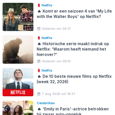
Netflix
🔥
Komt er een seizoen 4 van 'My Life
with the Walter Boys' op Netflix?
Gisteren om 09:31
Netflix
🔥
Historische serie maakt indruk op
Netflix: 'Waarom heeft niemand het
hierover?'
Gisteren om 08:10
Netflix
🔥
De 10 beste nieuwe films op Netflix
(week 32, 2026)
7 aug 2026 om 18:37
Celebrities
🔥
'Emily in Paris'-actrice betrokken
bij zwaar auto-ongeluk