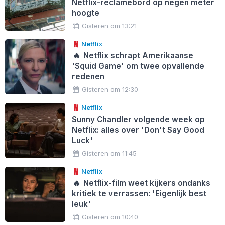
Netflix-reclamebord op negen meter
hoogte
Gisteren om 13:21
Netflix
🔥
Netflix schrapt Amerikaanse
'Squid Game' om twee opvallende
redenen
Gisteren om 12:30
Netflix
Sunny Chandler volgende week op
Netflix: alles over 'Don't Say Good
Luck'
Gisteren om 11:45
Netflix
🔥
Netflix-film weet kijkers ondanks
kritiek te verrassen: 'Eigenlijk best
leuk'
Gisteren om 10:40