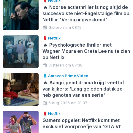
Netflix
🔥
Noorse actiethriller is nog altijd de
succesvolste niet-Engelstalige film op
Netflix: 'Verbazingwekkend'
Gisteren om 08:19
Netflix
🔥
Psychologische thriller met
Wagner Moura en Greta Lee nu te zien
op Netflix
Gisteren om 07:30
Amazon Prime Video
🔥
Aangrijpend drama krijgt veel lof
van kijkers: 'Lang geleden dat ik zo
heb genoten van een serie'
6 aug 2026 om 18:37
Netflix
Gamers opgelet: Netflix komt met
exclusief voorproefje van 'GTA VI'