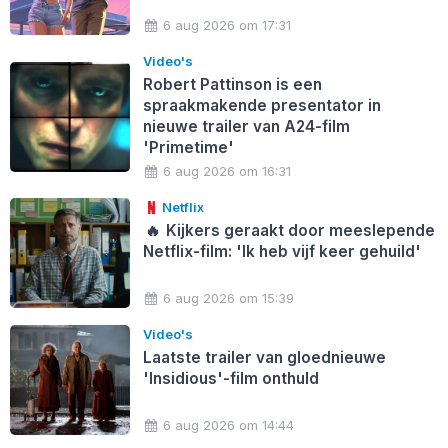
6 aug 2026 om 17:31
Video's
Robert Pattinson is een
spraakmakende presentator in
nieuwe trailer van A24-film
'Primetime'
6 aug 2026 om 16:31
Netflix
🔥
Kijkers geraakt door meeslepende
Netflix-film: 'Ik heb vijf keer gehuild'
6 aug 2026 om 15:39
Video's
Laatste trailer van gloednieuwe
'Insidious'-film onthuld
6 aug 2026 om 14:44