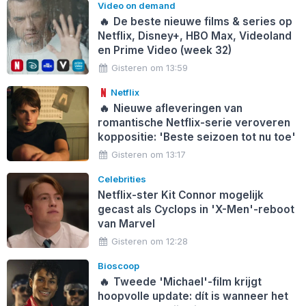
Video on demand
🔥
De beste nieuwe films & series op
Netflix, Disney+, HBO Max, Videoland
en Prime Video (week 32)
Gisteren om 13:59
Netflix
🔥
Nieuwe afleveringen van
romantische Netflix-serie veroveren
koppositie: 'Beste seizoen tot nu toe'
Gisteren om 13:17
Celebrities
Netflix-ster Kit Connor mogelijk
gecast als Cyclops in 'X-Men'-reboot
van Marvel
Gisteren om 12:28
Bioscoop
🔥
Tweede 'Michael'-film krijgt
hoopvolle update: dít is wanneer het