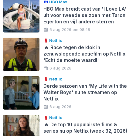
HBO Max
HBO Max breidt cast van 'I Love LA'
uit voor tweede seizoen met Taron
Egerton en vijf andere sterren
6 aug 2026 om 08:48
Netflix
🔥
Race tegen de klok in
zenuwslopende actiefilm op Netflix:
'Echt de moeite waard!'
6 aug 2026
Netflix
Derde seizoen van 'My Life with the
Walter Boys' nu te streamen op
Netflix
6 aug 2026
Netflix
🔥
De top 10 populairste films &
series nu op Netflix (week 32, 2026)