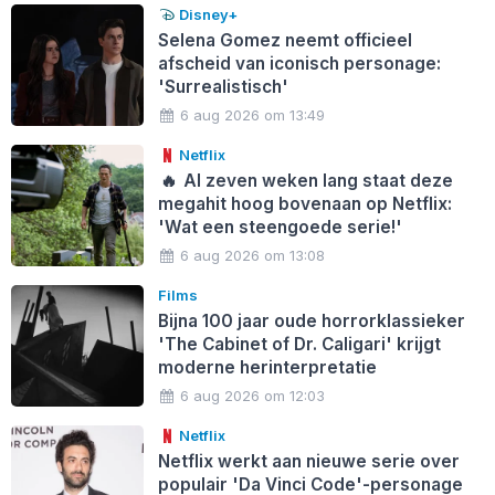
Disney+
Selena Gomez neemt officieel
afscheid van iconisch personage:
'Surrealistisch'
6 aug 2026 om 13:49
Netflix
🔥
Al zeven weken lang staat deze
megahit hoog bovenaan op Netflix:
'Wat een steengoede serie!'
6 aug 2026 om 13:08
Films
Bijna 100 jaar oude horrorklassieker
'The Cabinet of Dr. Caligari' krijgt
moderne herinterpretatie
6 aug 2026 om 12:03
Netflix
Netflix werkt aan nieuwe serie over
populair 'Da Vinci Code'-personage