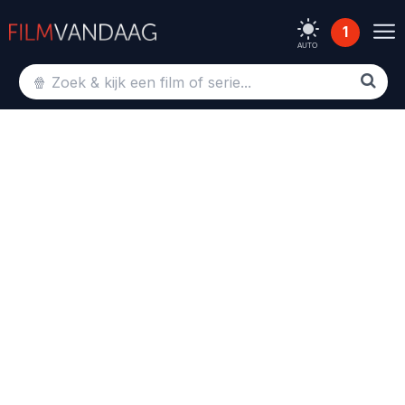
1
AUTO