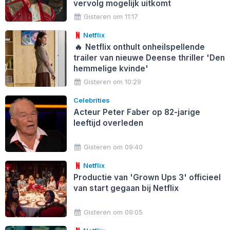
vervolg mogelijk uitkomt
Gisteren om 11:17
Netflix
🔥
Netflix onthult onheilspellende
trailer van nieuwe Deense thriller 'Den
hemmelige kvinde'
Gisteren om 10:29
Celebrities
Acteur Peter Faber op 82-jarige
leeftijd overleden
Gisteren om 09:40
Netflix
Productie van 'Grown Ups 3' officieel
van start gegaan bij Netflix
Gisteren om 09:05