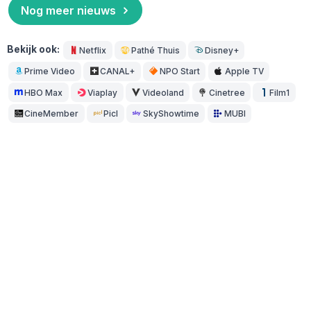
Nog meer nieuws
Bekijk ook:
Netflix
Pathé Thuis
Disney+
Prime Video
CANAL+
NPO Start
Apple TV
HBO Max
Viaplay
Videoland
Cinetree
Film1
CineMember
Picl
SkyShowtime
MUBI