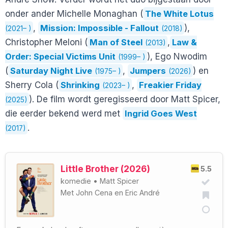
onder ander Michelle Monaghan (
The White Lotus
,
Mission: Impossible - Fallout
),
(2021– )
(2018)
Christopher Meloni (
Man of Steel
,
Law &
(2013)
Order: Special Victims Unit
), Ego Nwodim
(1999– )
(
Saturday Night Live
,
Jumpers
) en
(1975– )
(2026)
Sherry Cola (
Shrinking
,
Freakier Friday
(2023– )
). De film wordt geregisseerd door Matt Spicer,
(2025)
die eerder bekend werd met
Ingrid Goes West
.
(2017)
Little Brother (2026)
5.5
komedie
•
Matt Spicer
Met
John Cena
en
Eric André