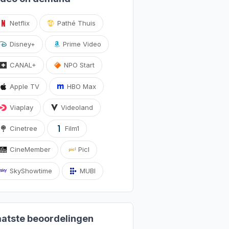
Netflix
Pathé Thuis
Disney+
Prime Video
CANAL+
NPO Start
Apple TV
HBO Max
Viaplay
Videoland
Cinetree
Film1
CineMember
Picl
SkyShowtime
MUBI
aatste beoordelingen