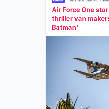
Air Force One stort nee
Nieuws
Air Force One stor
thriller van maker
Batman'