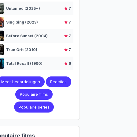
Untamed (2025– )
7
Sing Sing (2023)
7
Before Sunset (2004)
7
True Grit (2010)
7
Total Recall (1990)
6
Meer beoordelingen
Reacties
Populaire films
Populaire series
pulaire films