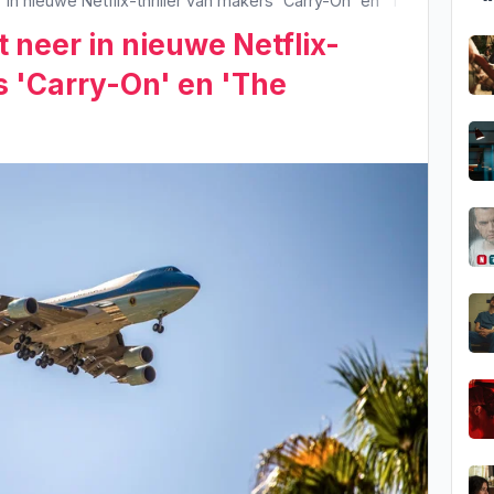
r in nieuwe Netflix-thriller van makers 'Carry-On' en 'The Batman'
t neer in nieuwe Netflix-
s 'Carry-On' en 'The