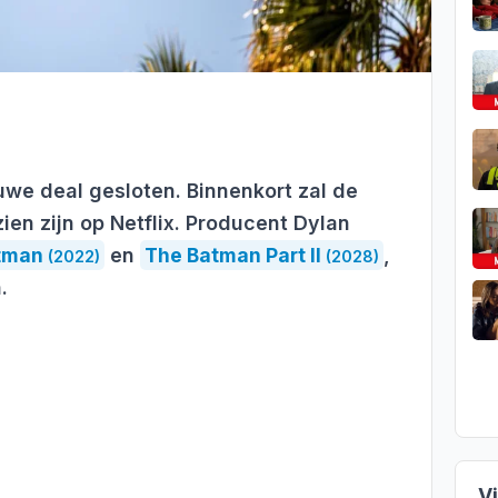
uwe deal gesloten. Binnenkort zal de
zien zijn op Netflix. Producent Dylan
tman
en
The Batman Part II
,
(2022)
(2028)
.
V