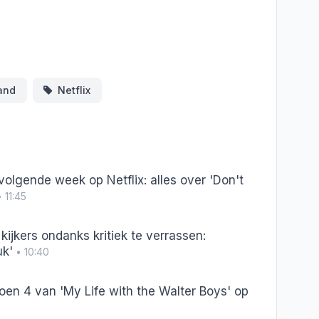
ds
Deel
and
Netflix
olgende week op Netflix: alles over 'Don't
 11:45
 kijkers ondanks kritiek te verrassen:
uk'
• 10:40
oen 4 van 'My Life with the Walter Boys' op