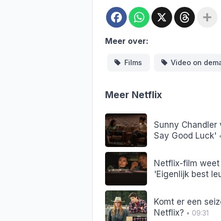
Facebook
WhatsApp
X
Threa
Meer over:
Films
Video on dem
Meer Netflix
Sunny Chandler v
Say Good Luck'
•
Netflix-film weet
'Eigenlijk best le
Komt er een seiz
Netflix?
• 09:31