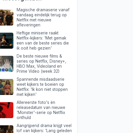
Magische dramaserie vanaf
vandaag eindelijk terug op
Netflix met nieuwe
afleveringen
Heftige miniserie raakt
Netflix-kijkers: 'Met gemak
een van de beste series die
ik ooit heb gezien'
De beste nieuwe films &
series op Netflix, Disney+,
HBO Max, Videoland en
Prime Video (week 32)
Spannende misdaadserie
weet kijkers te boeien op
Netflix: 'Ik kon niet stoppen
met kijken'
Allereerste foto's én
releasedatum van nieuwe
'Monster'-serie op Netflix
onthuld
Aangrijpend drama krijgt veel
lof van kijkers: 'Lang geleden