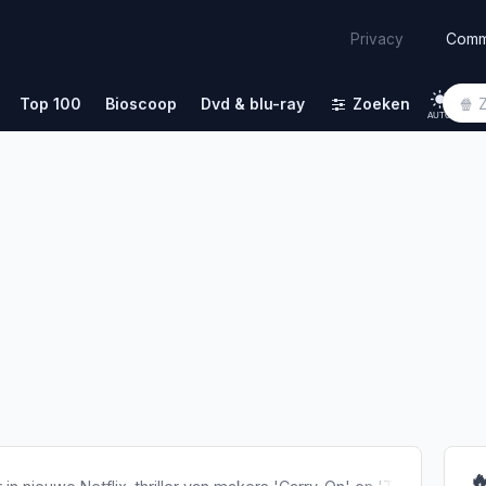
Comm
Privacy
Top 100
Bioscoop
Dvd & blu-ray
Zoeken
AUTO
