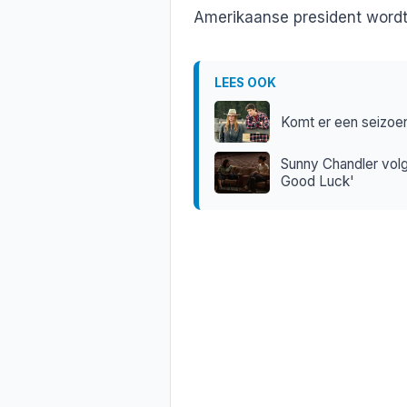
Amerikaanse president word
LEES OOK
Komt er een seizoen
Sunny Chandler volg
Good Luck'