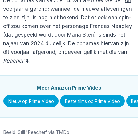
De opnames van seizoen 4 van
Reacher
werden
dit
voorjaar
afgerond; wanneer de nieuwe afleveringen
te zien zijn, is nog niet bekend. Dat er ook een spin-
off zou komen over het personage Frances Neagley
(dat gespeeld wordt door Maria Sten) is sinds het
najaar van 2024 duidelijk. De opnames hiervan zijn
dit voorjaar afgerond, ongeveer gelijk met die van
Reacher
4.
Meer
Amazon Prime Video
Nieuw op Prime Video
Beste films op Prime Video
Bes
Beeld: Still 'Reacher' via TMDb