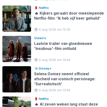
Netflix
🔥
Kijkers geraakt door meeslepende
Netflix-film: 'Ik heb vijf keer gehuild'
6 aug 2026 om 15:39
Video's
Laatste trailer van gloednieuwe
'Insidious'-film onthuld
6 aug 2026 om 14:44
Disney+
Selena Gomez neemt officieel
afscheid van iconisch personage:
'Surrealistisch'
6 aug 2026 om 13:49
Netflix
🔥
Al zeven weken lang staat deze