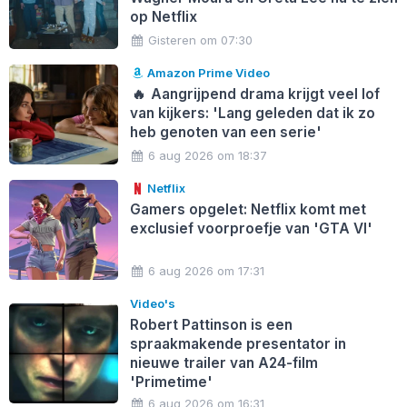
op Netflix
Gisteren om 07:30
Amazon Prime Video
🔥
Aangrijpend drama krijgt veel lof
van kijkers: 'Lang geleden dat ik zo
heb genoten van een serie'
6 aug 2026 om 18:37
Netflix
Gamers opgelet: Netflix komt met
exclusief voorproefje van 'GTA VI'
6 aug 2026 om 17:31
Video's
Robert Pattinson is een
spraakmakende presentator in
nieuwe trailer van A24-film
'Primetime'
6 aug 2026 om 16:31