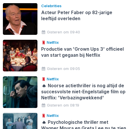
Celebrities
Acteur Peter Faber op 82-jarige
leeftijd overleden
Gisteren om 09:40
Netflix
Productie van 'Grown Ups 3' officieel
van start gegaan bij Netflix
Gisteren om 09:05
Netflix
🔥
Noorse actiethriller is nog altijd de
succesvolste niet-Engelstalige film op
Netflix: 'Verbazingwekkend'
Gisteren om 08:19
Netflix
🔥
Psychologische thriller met
Wagner Moura en Greta Lee nu te zien