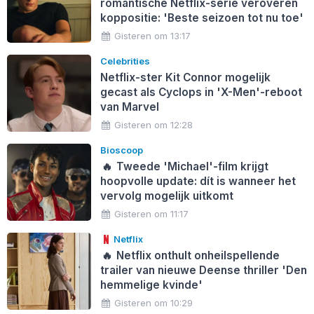
romantische Netflix-serie veroveren
koppositie: 'Beste seizoen tot nu toe'
Gisteren om 13:17
Celebrities
Netflix-ster Kit Connor mogelijk
gecast als Cyclops in 'X-Men'-reboot
van Marvel
Gisteren om 12:28
Bioscoop
🔥
Tweede 'Michael'-film krijgt
hoopvolle update: dít is wanneer het
vervolg mogelijk uitkomt
Gisteren om 11:17
Netflix
🔥
Netflix onthult onheilspellende
trailer van nieuwe Deense thriller 'Den
hemmelige kvinde'
Gisteren om 10:29