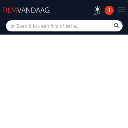
1
AUTO