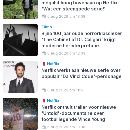
megahit hoog bovenaan op Netflix:
'Wat een steengoede serie!'
6 aug 2026 om 13:08
Films
Bijna 100 jaar oude horrorklassieker
'The Cabinet of Dr. Caligari' krijgt
moderne herinterpretatie
6 aug 2026 om 12:03
Netflix
Netflix werkt aan nieuwe serie over
populair 'Da Vinci Code'-personage
6 aug 2026 om 11:19
Netflix
Netflix onthult trailer voor nieuwe
'Untold'-documentaire over
footballlegende Vince Young
6 aug 2026 om 10:38