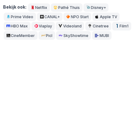
Bekijk ook:
Netflix
Pathé Thuis
Disney+
Prime Video
CANAL+
NPO Start
Apple TV
HBO Max
Viaplay
Videoland
Cinetree
Film1
CineMember
Picl
SkyShowtime
MUBI