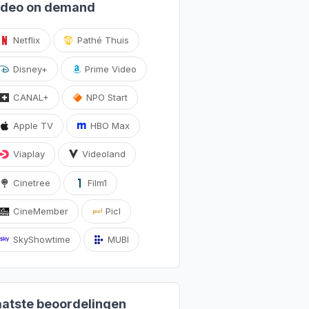
ideo on demand
Netflix
Pathé Thuis
Disney+
Prime Video
CANAL+
NPO Start
Apple TV
HBO Max
Viaplay
Videoland
Cinetree
Film1
CineMember
Picl
SkyShowtime
MUBI
aatste beoordelingen