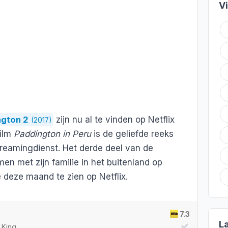
V
ngton 2
zijn nu al te vinden op Netflix
(2017)
film
Paddington in Peru
is de geliefde reeks
treamingdienst. Het derde deel van de
en met zijn familie in het buitenland op
 deze maand te zien op Netflix.
7.3
L
 King