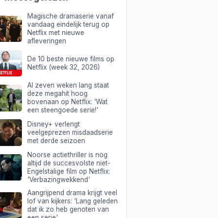
Magische dramaserie vanaf
vandaag eindelijk terug op
Netflix met nieuwe
afleveringen
De 10 beste nieuwe films op
Netflix (week 32, 2026)
Al zeven weken lang staat
deze megahit hoog
bovenaan op Netflix: 'Wat
een steengoede serie!'
Disney+ verlengt
veelgeprezen misdaadserie
met derde seizoen
Noorse actiethriller is nog
altijd de succesvolste niet-
Engelstalige film op Netflix:
'Verbazingwekkend'
Aangrijpend drama krijgt veel
lof van kijkers: 'Lang geleden
dat ik zo heb genoten van
een serie'