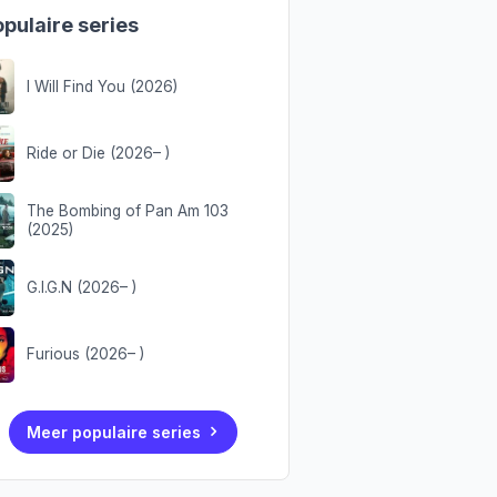
pulaire series
I Will Find You (2026)
Ride or Die (2026– )
The Bombing of Pan Am 103
(2025)
G.I.G.N (2026– )
Furious (2026– )
Meer populaire series