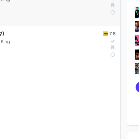
7)
7.8
 King