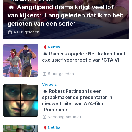
🔥
Aangrijpend drama krijgt veel lof
van kijkers: 'Lang geleden dat ik zo heb
genoten van een serie'
4 uur geleden
Netflix
🔥
Gamers opgelet: Netflix komt met
exclusief voorproefje van 'GTA VI'
5 uur geleden
Video's
🔥
Robert Pattinson is een
spraakmakende presentator in
nieuwe trailer van A24-film
'Primetime'
Vandaag om 16:31
Netflix