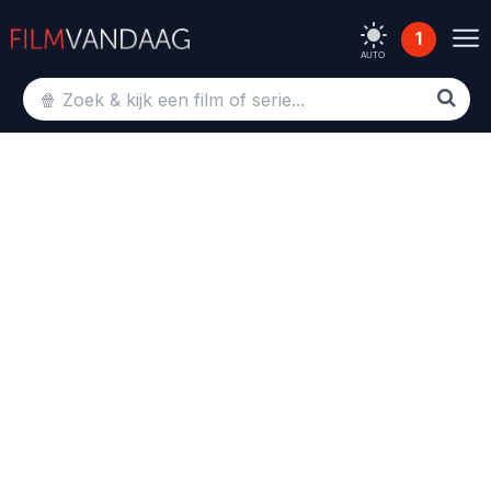
1
AUTO