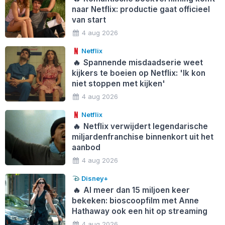
naar Netflix: productie gaat officieel
van start
4 aug 2026
Netflix
🔥
Spannende misdaadserie weet
kijkers te boeien op Netflix: 'Ik kon
niet stoppen met kijken'
4 aug 2026
Netflix
🔥
Netflix verwijdert legendarische
miljardenfranchise binnenkort uit het
aanbod
4 aug 2026
Disney+
🔥
Al meer dan 15 miljoen keer
bekeken: bioscoopfilm met Anne
Hathaway ook een hit op streaming
4 aug 2026