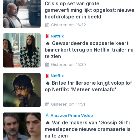
Crisis op set van grote
gameverfilming lijkt opgelost: nieuwe
hoofdrolspeler in beeld
Gisteren om 16:32
Netflix
🔥
Gewaardeerde soapserie keert
binnenkort terug op Netflix: trailer nu
te zien
Gisteren om 15:30
Netflix
🔥
Britse thrillerserie krijgt volop lof
op Netflix: 'Meteen verslaafd'
Gisteren om 14:51
Amazon Prime Video
🔥
Van de makers van 'Gossip Girl':
meeslepende nieuwe dramaserie is
nu te zien