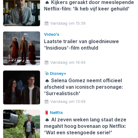
🔥
Kijkers geraakt door meeslepende
Netflix-film: 'Ik heb vijf keer gehuild'
Vandaag om 15:39
Video's
Laatste trailer van gloednieuwe
'Insidious'-film onthuld
Vandaag om 14:44
Disney+
🔥
Selena Gomez neemt officieel
afscheid van iconisch personage:
'Surrealistisch'
Vandaag om 13:49
Netflix
🔥
Al zeven weken lang staat deze
megahit hoog bovenaan op Netflix:
'Wat een steengoede serie!'