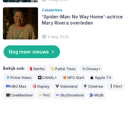
Celebrities
'Spider-Man: No Way Home'-actrice
Mary Rivera overleden
4 aug 2026
Nog meer nieuws
Bekijk ook:
Netflix
Pathé Thuis
Disney+
Prime Video
CANAL+
NPO Start
Apple TV
HBO Max
Viaplay
Videoland
Cinetree
Film1
CineMember
Picl
SkyShowtime
MUBI