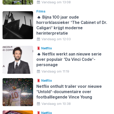
Vandaag om 13:08
Films
🔥
Bijna 100 jaar oude
horrorklassieker 'The Cabinet of Dr.
Caligari' krijgt moderne
herinterpretatie
Vandaag om 12:03
Netflix
🔥
Netflix werkt aan nieuwe serie
over populair 'Da Vinci Code'-
personage
Vandaag om 11:19
Netflix
Netflix onthult trailer voor nieuwe
'Untold'-documentaire over
footballlegende Vince Young
Vandaag om 10:38
Netflix