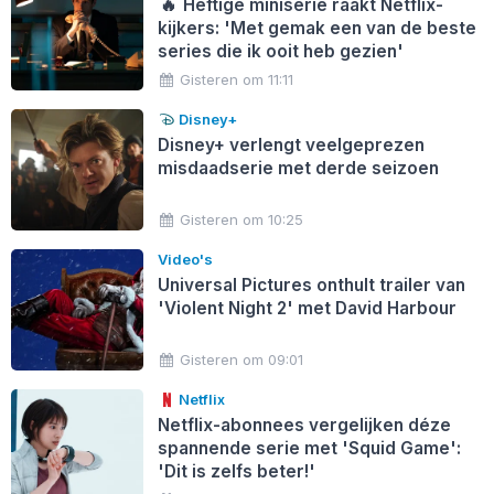
🔥
Heftige miniserie raakt Netflix-
kijkers: 'Met gemak een van de beste
series die ik ooit heb gezien'
Gisteren om 11:11
Disney+
Disney+ verlengt veelgeprezen
misdaadserie met derde seizoen
Gisteren om 10:25
Video's
Universal Pictures onthult trailer van
'Violent Night 2' met David Harbour
Gisteren om 09:01
Netflix
Netflix-abonnees vergelijken déze
spannende serie met 'Squid Game':
'Dit is zelfs beter!'