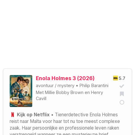
Enola Holmes 3 (2026)
5.7
avontuur
/
mystery
•
Philip Barantini
Met
Millie Bobby Brown
en
Henry
Cavill
Kijk op Netflix
• Tienerdetective Enola Holmes
reist naar Malta voor haar tot nu toe meest complexe
zaak. Haar persoonlijke en professionele leven raken
verstrengeld wanneer ze een mysterieuze brief