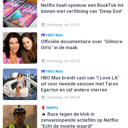
Netflix haalt opnieuw een BookTok-hit
binnen met verfilming van 'Deep End'
Vandaag om 10:05
HBO Max
Officiële documentaire over 'Gilmore
Girls' in de maak
Vandaag om 09:22
HBO Max
HBO Max breidt cast van 'I Love LA'
uit voor tweede seizoen met Taron
Egerton en vijf andere sterren
Vandaag om 08:48
Netflix
🔥
Race tegen de klok in
zenuwslopende actiefilm op Netflix:
'Echt de moeite waard!'