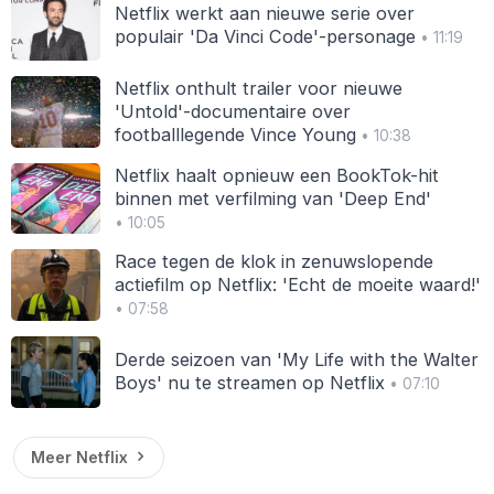
Netflix werkt aan nieuwe serie over
populair 'Da Vinci Code'-personage
• 11:19
Netflix onthult trailer voor nieuwe
'Untold'-documentaire over
footballlegende Vince Young
• 10:38
Netflix haalt opnieuw een BookTok-hit
binnen met verfilming van 'Deep End'
• 10:05
Race tegen de klok in zenuwslopende
actiefilm op Netflix: 'Echt de moeite waard!'
• 07:58
Derde seizoen van 'My Life with the Walter
Boys' nu te streamen op Netflix
• 07:10
Meer Netflix