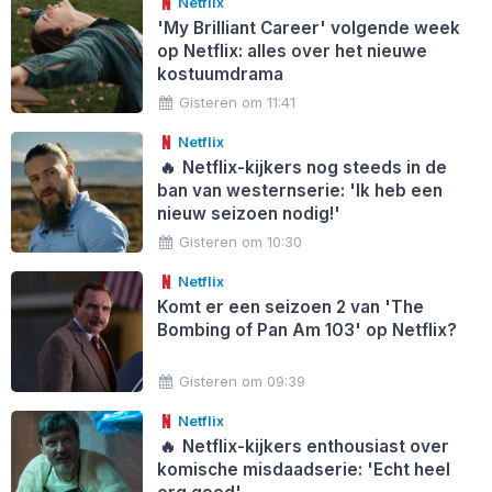
Netflix
'My Brilliant Career' volgende week
op Netflix: alles over het nieuwe
kostuumdrama
Gisteren om 11:41
Netflix
🔥
Netflix-kijkers nog steeds in de
ban van westernserie: 'Ik heb een
nieuw seizoen nodig!'
Gisteren om 10:30
Netflix
Komt er een seizoen 2 van 'The
Bombing of Pan Am 103' op Netflix?
Gisteren om 09:39
Netflix
🔥
Netflix-kijkers enthousiast over
komische misdaadserie: 'Echt heel