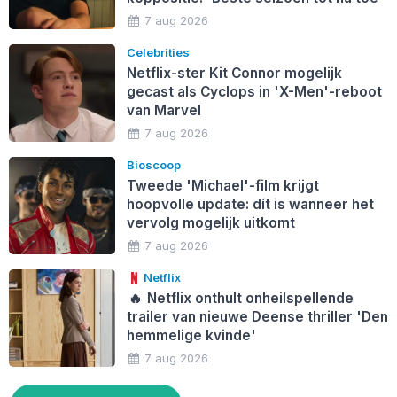
7 aug 2026
Celebrities
Netflix-ster Kit Connor mogelijk
gecast als Cyclops in 'X-Men'-reboot
van Marvel
7 aug 2026
Bioscoop
Tweede 'Michael'-film krijgt
hoopvolle update: dít is wanneer het
vervolg mogelijk uitkomt
7 aug 2026
Netflix
🔥
Netflix onthult onheilspellende
trailer van nieuwe Deense thriller 'Den
hemmelige kvinde'
7 aug 2026