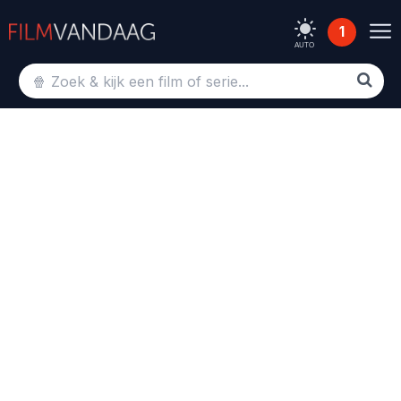
1
AUTO