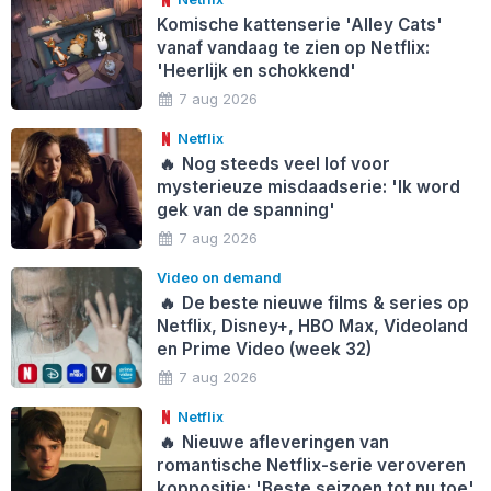
Komische kattenserie 'Alley Cats'
vanaf vandaag te zien op Netflix:
'Heerlijk en schokkend'
7 aug 2026
Netflix
🔥
Nog steeds veel lof voor
mysterieuze misdaadserie: 'Ik word
gek van de spanning'
7 aug 2026
Video on demand
🔥
De beste nieuwe films & series op
Netflix, Disney+, HBO Max, Videoland
en Prime Video (week 32)
7 aug 2026
Netflix
🔥
Nieuwe afleveringen van
romantische Netflix-serie veroveren
koppositie: 'Beste seizoen tot nu toe'