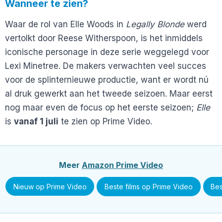
Wanneer te zien?
Waar de rol van Elle Woods in
Legally Blonde
werd
vertolkt door Reese Witherspoon, is het inmiddels
iconische personage in deze serie weggelegd voor
Lexi Minetree. De makers verwachten veel succes
voor de splinternieuwe productie, want er wordt nú
al druk gewerkt aan het tweede seizoen. Maar eerst
nog maar even de focus op het eerste seizoen;
Elle
is
vanaf 1 juli
te zien op Prime Video.
Meer
Amazon Prime Video
Nieuw op Prime Video
Beste films op Prime Video
Bes