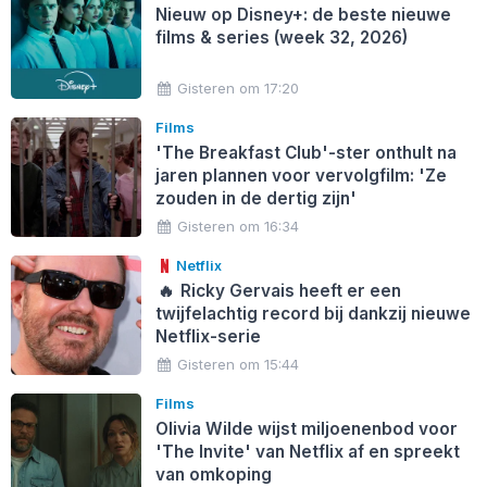
Nieuw op Disney+: de beste nieuwe
films & series (week 32, 2026)
Gisteren om 17:20
Films
'The Breakfast Club'-ster onthult na
jaren plannen voor vervolgfilm: 'Ze
zouden in de dertig zijn'
Gisteren om 16:34
Netflix
🔥
Ricky Gervais heeft er een
twijfelachtig record bij dankzij nieuwe
Netflix-serie
Gisteren om 15:44
Films
Olivia Wilde wijst miljoenenbod voor
'The Invite' van Netflix af en spreekt
van omkoping