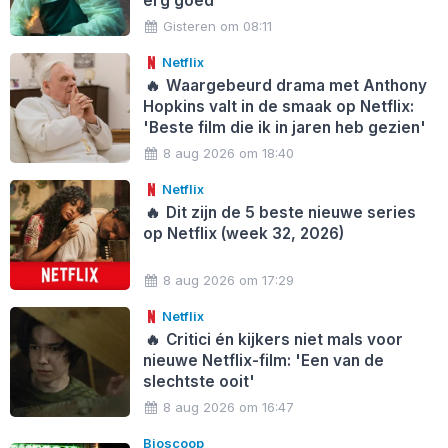
erg goed'
Gisteren om 08:11
Netflix
🔥
Waargebeurd drama met Anthony
Hopkins valt in de smaak op Netflix:
'Beste film die ik in jaren heb gezien'
8 aug 2026 om 18:40
Netflix
🔥
Dit zijn de 5 beste nieuwe series
op Netflix (week 32, 2026)
8 aug 2026 om 17:29
Netflix
🔥
Critici én kijkers niet mals voor
nieuwe Netflix-film: 'Een van de
slechtste ooit'
8 aug 2026 om 16:47
Bioscoop