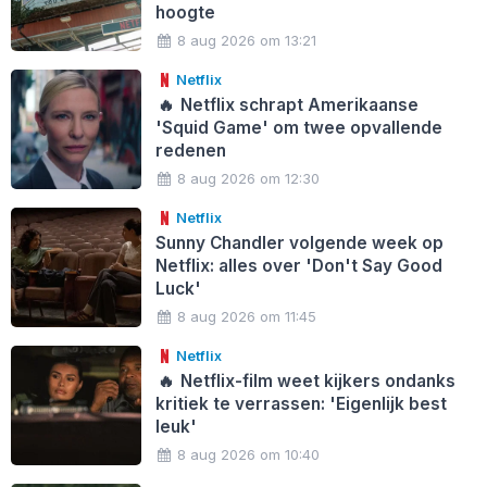
hoogte
8 aug 2026 om 13:21
Netflix
🔥
Netflix schrapt Amerikaanse
'Squid Game' om twee opvallende
redenen
8 aug 2026 om 12:30
Netflix
Sunny Chandler volgende week op
Netflix: alles over 'Don't Say Good
Luck'
8 aug 2026 om 11:45
Netflix
🔥
Netflix-film weet kijkers ondanks
kritiek te verrassen: 'Eigenlijk best
leuk'
8 aug 2026 om 10:40