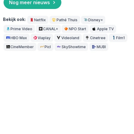
Nog meer nieuws
Bekijk ook:
Netflix
Pathé Thuis
Disney+
Prime Video
CANAL+
NPO Start
Apple TV
HBO Max
Viaplay
Videoland
Cinetree
Film1
CineMember
Picl
SkyShowtime
MUBI