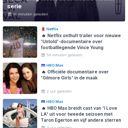
serie
14 minuten geleden
Netflix
🔥
Netflix onthult trailer voor nieuwe
'Untold'-documentaire over
footballlegende Vince Young
56 minuten geleden
HBO Max
🔥
Officiële documentaire over
'Gilmore Girls' in de maak
2 uur geleden
HBO Max
🔥
HBO Max breidt cast van 'I Love
LA' uit voor tweede seizoen met
Taron Egerton en vijf andere sterren
3 uur geleden