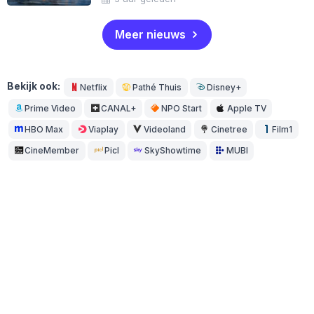
Meer nieuws
Bekijk ook:
Netflix
Pathé Thuis
Disney+
Prime Video
CANAL+
NPO Start
Apple TV
HBO Max
Viaplay
Videoland
Cinetree
Film1
CineMember
Picl
SkyShowtime
MUBI