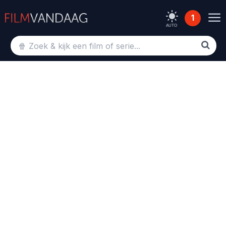
1
AUTO