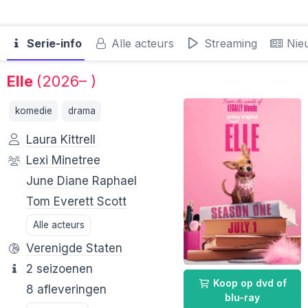
Serie-info
Alle acteurs
Streaming
Nie
Elle
(2026– )
komedie
drama
Laura Kittrell
Lexi Minetree
June Diane Raphael
Tom Everett Scott
Alle acteurs
Verenigde Staten
2 seizoenen
Koop op dvd of
8 afleveringen
blu-ray