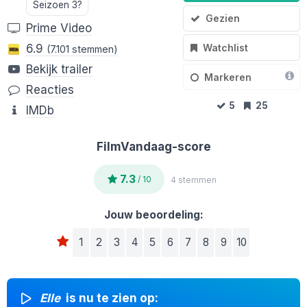
Seizoen 3?
Gezien
Prime Video
Watchlist
6.9
(7.101 stemmen)
Bekijk trailer
Markeren
Reacties
5
25
IMDb
FilmVandaag-score
7.3
/ 10
4 stemmen
Jouw beoordeling:
1
2
3
4
5
6
7
8
9
10
Elle
is nu te zien op: