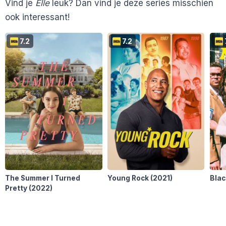
Vind je
Elle
leuk? Dan vind je deze series misschien
ook interessant!
7.2
7.2
The Summer I Turned
Young Rock
(2021)
Bla
Pretty
(2022)