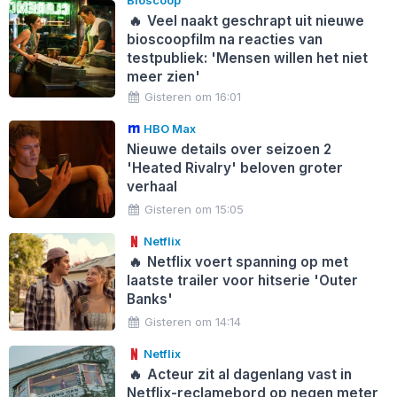
🔥
Veel naakt geschrapt uit nieuwe
bioscoopfilm na reacties van
testpubliek: 'Mensen willen het niet
meer zien'
Gisteren om 16:01
HBO Max
Nieuwe details over seizoen 2
'Heated Rivalry' beloven groter
verhaal
Gisteren om 15:05
Netflix
🔥
Netflix voert spanning op met
laatste trailer voor hitserie 'Outer
Banks'
Gisteren om 14:14
Netflix
🔥
Acteur zit al dagenlang vast in
Netflix-reclamebord op negen meter