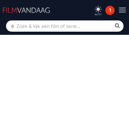
1
AUTO