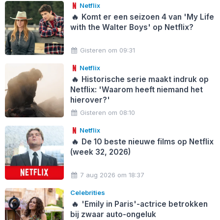
Netflix
🔥
Komt er een seizoen 4 van 'My Life
with the Walter Boys' op Netflix?
Gisteren om 09:31
Netflix
🔥
Historische serie maakt indruk op
Netflix: 'Waarom heeft niemand het
hierover?'
Gisteren om 08:10
Netflix
🔥
De 10 beste nieuwe films op Netflix
(week 32, 2026)
7 aug 2026 om 18:37
Celebrities
🔥
'Emily in Paris'-actrice betrokken
bij zwaar auto-ongeluk