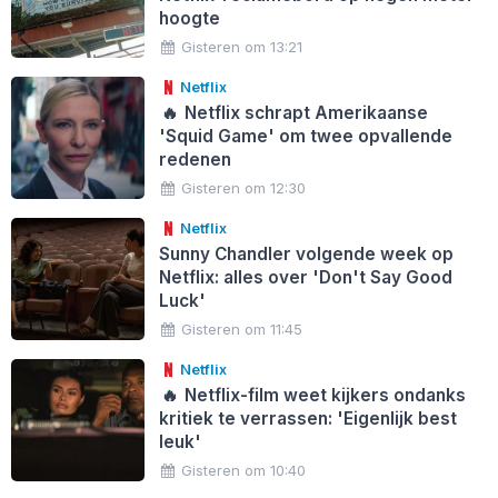
hoogte
Gisteren om 13:21
Netflix
🔥
Netflix schrapt Amerikaanse
'Squid Game' om twee opvallende
redenen
Gisteren om 12:30
Netflix
Sunny Chandler volgende week op
Netflix: alles over 'Don't Say Good
Luck'
Gisteren om 11:45
Netflix
🔥
Netflix-film weet kijkers ondanks
kritiek te verrassen: 'Eigenlijk best
leuk'
Gisteren om 10:40