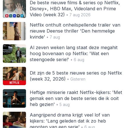
De beste nieuwe films & series op Netflix,
Disney+, HBO Max, Videoland en Prime
Video (week 32)
• 7 aug 2026
Netflix onthult onheilspellende trailer van
nieuwe Deense thriller 'Den hemmelige
kvinde'
• 7 aug
Al zeven weken lang staat deze megahit
hoog bovenaan op Netflix: 'Wat een
steengoede serie!'
• 6 aug
Dit zijn de 5 beste nieuwe series op Netflix
(week 32, 2026)
• Gisteren
Heftige miniserie raakt Netflix-kijkers: 'Met
gemak een van de beste series die ik ooit
heb gezien'
• 5 aug
Aangrijpend drama krijgt veel lof van
kijkers: 'Lang geleden dat ik zo heb
genoten van een serie'
• 6 aug