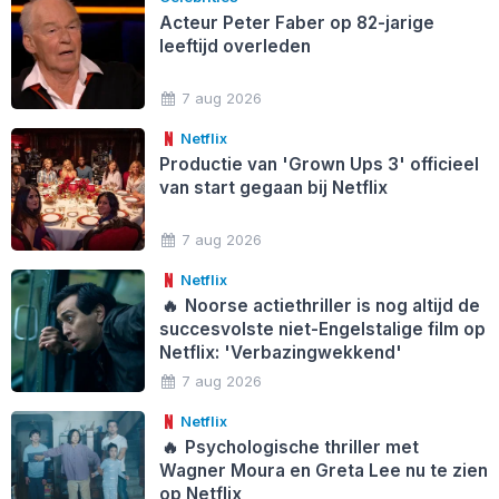
Acteur Peter Faber op 82-jarige
leeftijd overleden
7 aug 2026
Netflix
Productie van 'Grown Ups 3' officieel
van start gegaan bij Netflix
7 aug 2026
Netflix
🔥
Noorse actiethriller is nog altijd de
succesvolste niet-Engelstalige film op
Netflix: 'Verbazingwekkend'
7 aug 2026
Netflix
🔥
Psychologische thriller met
Wagner Moura en Greta Lee nu te zien
op Netflix