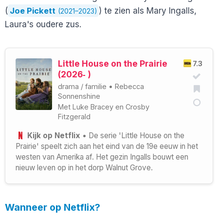
(
Joe Pickett
) te zien als Mary Ingalls,
(2021–2023)
Laura's oudere zus.
Little House on the Prairie
7.3
(2026‑ )
drama
/
familie
•
Rebecca
Sonnenshine
Met
Luke Bracey
en
Crosby
Fitzgerald
Kijk op Netflix
• De serie 'Little House on the
Prairie' speelt zich aan het eind van de 19e eeuw in het
westen van Amerika af. Het gezin Ingalls bouwt een
nieuw leven op in het dorp Walnut Grove.
Wanneer op Netflix?