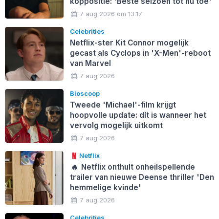
koppositie: 'Beste seizoen tot nu toe'
7 aug 2026 om 13:17
Celebrities
Netflix-ster Kit Connor mogelijk
gecast als Cyclops in 'X-Men'-reboot
van Marvel
7 aug 2026
Bioscoop
Tweede 'Michael'-film krijgt
hoopvolle update: dít is wanneer het
vervolg mogelijk uitkomt
7 aug 2026
Netflix
🔥
Netflix onthult onheilspellende
trailer van nieuwe Deense thriller 'Den
hemmelige kvinde'
7 aug 2026
Celebrities