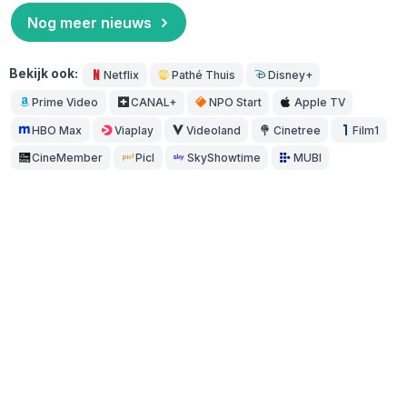
Nog meer nieuws
Bekijk ook:
Netflix
Pathé Thuis
Disney+
Prime Video
CANAL+
NPO Start
Apple TV
HBO Max
Viaplay
Videoland
Cinetree
Film1
CineMember
Picl
SkyShowtime
MUBI