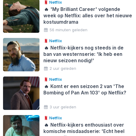
Netflix
🔥
'My Brilliant Career' volgende
week op Netflix: alles over het nieuwe
kostuumdrama
56 minuten geleden
Netflix
🔥
Netflix-kijkers nog steeds in de
ban van westernserie: 'Ik heb een
nieuw seizoen nodig!'
2 uur geleden
Netflix
🔥
Komt er een seizoen 2 van 'The
Bombing of Pan Am 103' op Netflix?
3 uur geleden
Netflix
🔥
Netflix-kijkers enthousiast over
komische misdaadserie: 'Echt heel