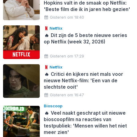
Hopkins valt in de smaak op Netflix:
'Beste film die ik in jaren heb gezien'
Gisteren om 18:40
Netflix
🔥
Dit zijn de 5 beste nieuwe series
op Netflix (week 32, 2026)
Gisteren om 17:29
Netflix
🔥
Critici én kijkers niet mals voor
nieuwe Netflix-film: 'Een van de
slechtste ooit'
Gisteren om 16:47
Bioscoop
🔥
Veel naakt geschrapt uit nieuwe
bioscoopfilm na reacties van
testpubliek: 'Mensen willen het niet
meer zien'