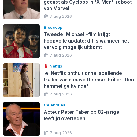
gecast als Cyclops in 'X-Men'-reboot
van Marvel
7 aug 2026
Bioscoop
Tweede 'Michael'-film krijgt
hoopvolle update: dít is wanneer het
vervolg mogelijk uitkomt
7 aug 2026
Netflix
🔥
Netflix onthult onheilspellende
trailer van nieuwe Deense thriller 'Den
hemmelige kvinde'
7 aug 2026
Celebrities
Acteur Peter Faber op 82-jarige
leeftijd overleden
7 aug 2026