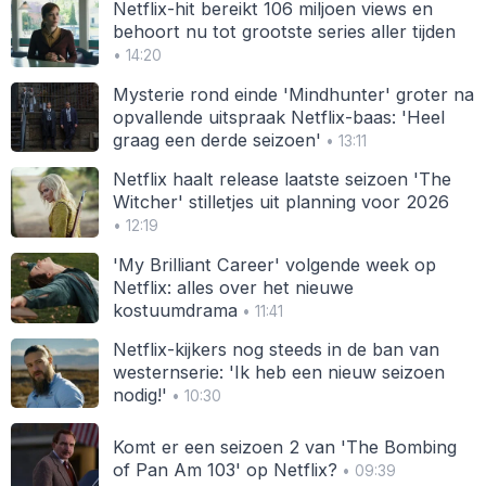
Netflix-hit bereikt 106 miljoen views en
behoort nu tot grootste series aller tijden
• 14:20
Mysterie rond einde 'Mindhunter' groter na
opvallende uitspraak Netflix-baas: 'Heel
graag een derde seizoen'
• 13:11
Netflix haalt release laatste seizoen 'The
Witcher' stilletjes uit planning voor 2026
• 12:19
'My Brilliant Career' volgende week op
Netflix: alles over het nieuwe
kostuumdrama
• 11:41
Netflix-kijkers nog steeds in de ban van
westernserie: 'Ik heb een nieuw seizoen
nodig!'
• 10:30
Komt er een seizoen 2 van 'The Bombing
of Pan Am 103' op Netflix?
• 09:39