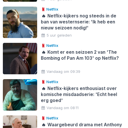
Netflix
🔥
Netflix-kijkers nog steeds in de
ban van westernserie: 'Ik heb een
nieuw seizoen nodig!'
5 uur geleden
Netflix
🔥
Komt er een seizoen 2 van 'The
Bombing of Pan Am 103' op Netflix?
Vandaag om 09:39
Netflix
🔥
Netflix-kijkers enthousiast over
komische misdaadserie: 'Echt heel
erg goed'
Vandaag om 08:11
Netflix
🔥
Waargebeurd drama met Anthony