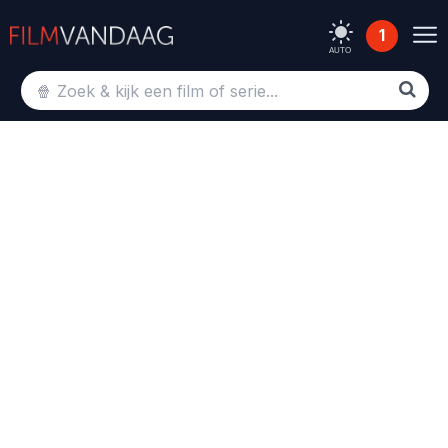
1
AUTO