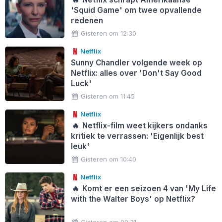
'Squid Game' om twee opvallende
redenen
Gisteren om 12:30
Netflix
Sunny Chandler volgende week op
Netflix: alles over 'Don't Say Good
Luck'
Gisteren om 11:45
Netflix
🔥
Netflix-film weet kijkers ondanks
kritiek te verrassen: 'Eigenlijk best
leuk'
Gisteren om 10:40
Netflix
🔥
Komt er een seizoen 4 van 'My Life
with the Walter Boys' op Netflix?