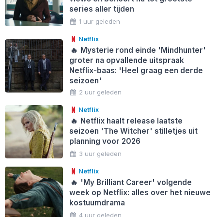
series aller tijden
1 uur geleden
Netflix
🔥
Mysterie rond einde 'Mindhunter'
groter na opvallende uitspraak
Netflix-baas: 'Heel graag een derde
seizoen'
2 uur geleden
Netflix
🔥
Netflix haalt release laatste
seizoen 'The Witcher' stilletjes uit
planning voor 2026
3 uur geleden
Netflix
🔥
'My Brilliant Career' volgende
week op Netflix: alles over het nieuwe
kostuumdrama
4 uur geleden