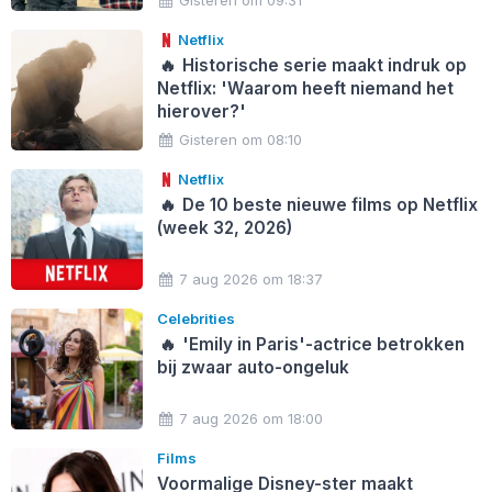
Gisteren om 09:31
Netflix
🔥
Historische serie maakt indruk op
Netflix: 'Waarom heeft niemand het
hierover?'
Gisteren om 08:10
Netflix
🔥
De 10 beste nieuwe films op Netflix
(week 32, 2026)
7 aug 2026 om 18:37
Celebrities
🔥
'Emily in Paris'-actrice betrokken
bij zwaar auto-ongeluk
7 aug 2026 om 18:00
Films
Voormalige Disney-ster maakt