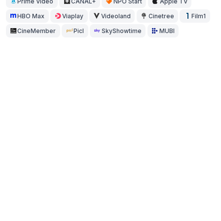
Prime Video
CANAL+
NPO Start
Apple TV
HBO Max
Viaplay
Videoland
Cinetree
Film1
CineMember
Picl
SkyShowtime
MUBI