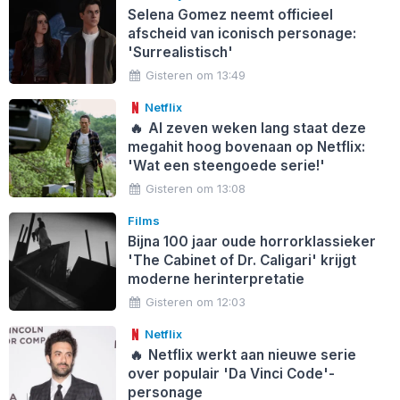
Selena Gomez neemt officieel
afscheid van iconisch personage:
'Surrealistisch'
Gisteren om 13:49
Netflix
🔥
Al zeven weken lang staat deze
megahit hoog bovenaan op Netflix:
'Wat een steengoede serie!'
Gisteren om 13:08
Films
Bijna 100 jaar oude horrorklassieker
'The Cabinet of Dr. Caligari' krijgt
moderne herinterpretatie
Gisteren om 12:03
Netflix
🔥
Netflix werkt aan nieuwe serie
over populair 'Da Vinci Code'-
personage