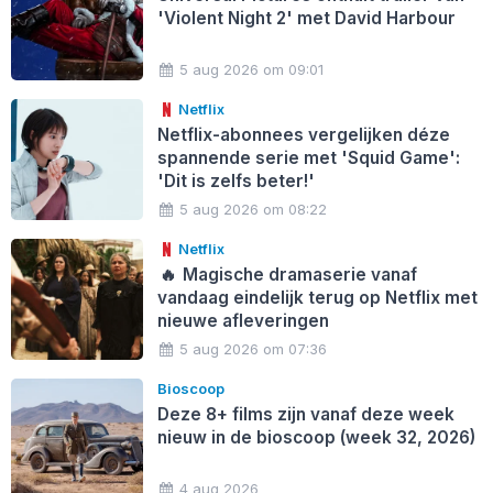
'Violent Night 2' met David Harbour
5 aug 2026 om 09:01
Netflix
Netflix-abonnees vergelijken déze
spannende serie met 'Squid Game':
'Dit is zelfs beter!'
5 aug 2026 om 08:22
Netflix
🔥
Magische dramaserie vanaf
vandaag eindelijk terug op Netflix met
nieuwe afleveringen
5 aug 2026 om 07:36
Bioscoop
Deze 8+ films zijn vanaf deze week
nieuw in de bioscoop (week 32, 2026)
4 aug 2026