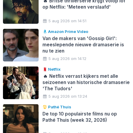
🔥
Britse thrillerserie krijgt volop lof
op Netflix: 'Meteen verslaafd'
5 aug 2026 om 14:51
Amazon Prime Video
Van de makers van 'Gossip Girl':
meeslepende nieuwe dramaserie is
nu te zien
5 aug 2026 om 14:12
Netflix
🔥
Netflix verrast kijkers met alle
seizoenen van historische dramaserie
'The Tudors'
5 aug 2026 om 13:24
Pathé Thuis
De top 10 populairste films nu op
Pathé Thuis (week 32, 2026)