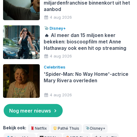
miljardenfranchise binnenkort uit het
aanbod
4 aug 2026
Disney+
🔥
Al meer dan 15 miljoen keer
bekeken: bioscoopfilm met Anne
Hathaway ook een hit op streaming
4 aug 2026
Celebrities
'Spider-Man: No Way Home'-actrice
Mary Rivera overleden
4 aug 2026
Nog meer nieuws
Bekijk ook:
Netflix
Pathé Thuis
Disney+