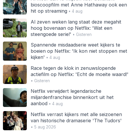
bioscoopfilm met Anne Hathaway ook een
hit op streaming
• 4 aug
Al zeven weken lang staat deze megahit
hoog bovenaan op Netflix: 'Wat een
steengoede serie!'
• Gisteren
Spannende misdaadserie weet kijkers te
boeien op Netflix: 'Ik kon niet stoppen met
kijken'
• 4 aug
Race tegen de klok in zenuwslopende
actiefilm op Netflix: 'Echt de moeite waard!'
• Gisteren
Netflix verwijdert legendarische
miljardenfranchise binnenkort uit het
aanbod
• 4 aug
Netflix verrast kijkers met alle seizoenen
van historische dramaserie 'The Tudors'
• 5 aug 2026