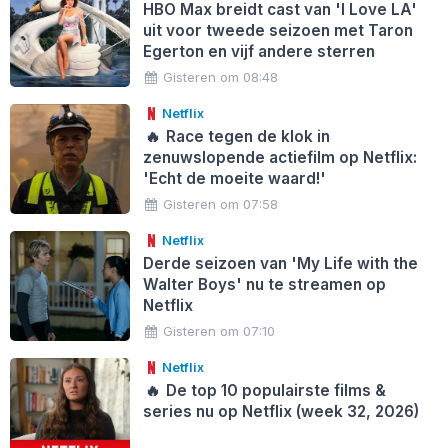
HBO Max breidt cast van 'I Love LA'
uit voor tweede seizoen met Taron
Egerton en vijf andere sterren
Gisteren om 08:48
Netflix
🔥
Race tegen de klok in
zenuwslopende actiefilm op Netflix:
'Echt de moeite waard!'
Gisteren om 07:58
Netflix
Derde seizoen van 'My Life with the
Walter Boys' nu te streamen op
Netflix
Gisteren om 07:10
Netflix
🔥
De top 10 populairste films &
series nu op Netflix (week 32, 2026)