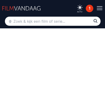
1
AUTO