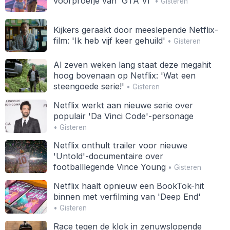
voorproefje van 'GTA VI'
• Gisteren
Kijkers geraakt door meeslepende Netflix-
film: 'Ik heb vijf keer gehuild'
• Gisteren
Al zeven weken lang staat deze megahit
hoog bovenaan op Netflix: 'Wat een
steengoede serie!'
• Gisteren
Netflix werkt aan nieuwe serie over
populair 'Da Vinci Code'-personage
• Gisteren
Netflix onthult trailer voor nieuwe
'Untold'-documentaire over
footballlegende Vince Young
• Gisteren
Netflix haalt opnieuw een BookTok-hit
binnen met verfilming van 'Deep End'
• Gisteren
Race tegen de klok in zenuwslopende