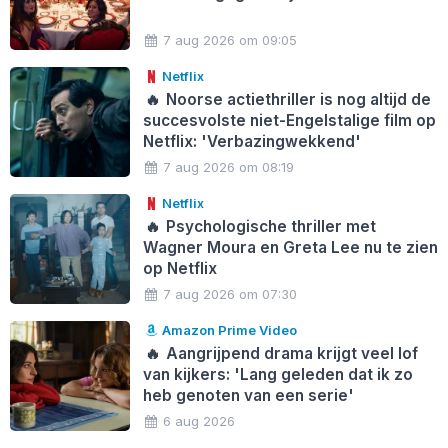
7 aug 2026 om 09:05
Netflix
🔥
Noorse actiethriller is nog altijd de
succesvolste niet-Engelstalige film op
Netflix: 'Verbazingwekkend'
7 aug 2026 om 08:19
Netflix
🔥
Psychologische thriller met
Wagner Moura en Greta Lee nu te zien
op Netflix
7 aug 2026 om 07:30
Amazon Prime Video
🔥
Aangrijpend drama krijgt veel lof
van kijkers: 'Lang geleden dat ik zo
heb genoten van een serie'
6 aug 2026