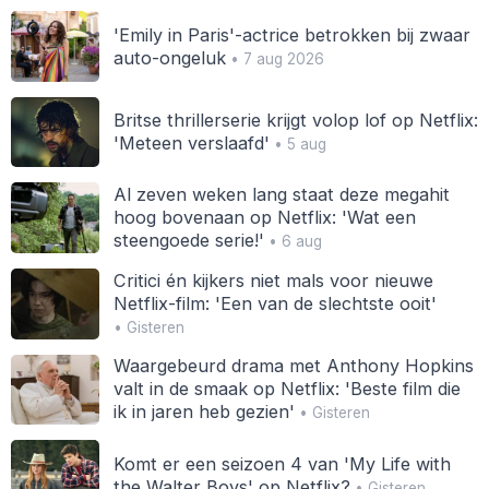
'Emily in Paris'-actrice betrokken bij zwaar
auto-ongeluk
• 7 aug 2026
Britse thrillerserie krijgt volop lof op Netflix:
'Meteen verslaafd'
• 5 aug
Al zeven weken lang staat deze megahit
hoog bovenaan op Netflix: 'Wat een
steengoede serie!'
• 6 aug
Critici én kijkers niet mals voor nieuwe
Netflix-film: 'Een van de slechtste ooit'
• Gisteren
Waargebeurd drama met Anthony Hopkins
valt in de smaak op Netflix: 'Beste film die
ik in jaren heb gezien'
• Gisteren
Komt er een seizoen 4 van 'My Life with
the Walter Boys' op Netflix?
• Gisteren