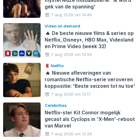
mysterieuze misdaadserie: 'Ik word
gek van de spanning'
7 aug 2026 om 14:46
Video on demand
🔥
De beste nieuwe films & series op
Netflix, Disney+, HBO Max, Videoland
en Prime Video (week 32)
7 aug 2026 om 13:59
Netflix
🔥
Nieuwe afleveringen van
romantische Netflix-serie veroveren
koppositie: 'Beste seizoen tot nu toe'
7 aug 2026 om 13:17
Celebrities
Netflix-ster Kit Connor mogelijk
gecast als Cyclops in 'X-Men'-reboot
van Marvel
7 aug 2026 om 12:28