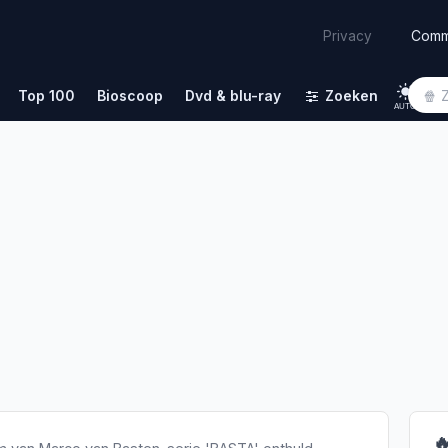
Comm
Privacy
Top 100
Bioscoop
Dvd & blu-ray
Zoeken
AUTO
