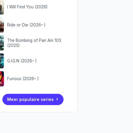
I Will Find You (2026)
Ride or Die (2026– )
The Bombing of Pan Am 103
(2025)
G.I.G.N (2026– )
Furious (2026– )
Meer populaire series