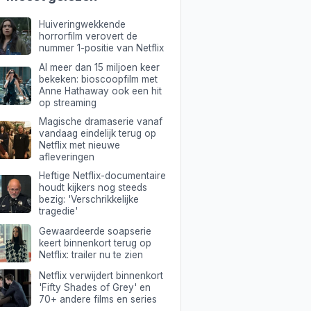
Huiveringwekkende
horrorfilm verovert de
nummer 1-positie van Netflix
Al meer dan 15 miljoen keer
bekeken: bioscoopfilm met
Anne Hathaway ook een hit
op streaming
Magische dramaserie vanaf
vandaag eindelijk terug op
Netflix met nieuwe
afleveringen
Heftige Netflix-documentaire
houdt kijkers nog steeds
bezig: 'Verschrikkelijke
tragedie'
Gewaardeerde soapserie
keert binnenkort terug op
Netflix: trailer nu te zien
Netflix verwijdert binnenkort
'Fifty Shades of Grey' en
70+ andere films en series