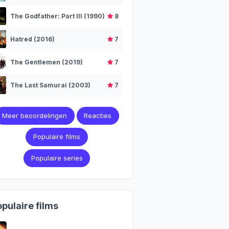
The Godfather: Part III (1990)
8
Hatred (2016)
7
The Gentlemen (2019)
7
The Last Samurai (2003)
7
Meer beoordelingen
Reacties
Populaire films
Populaire series
pulaire films