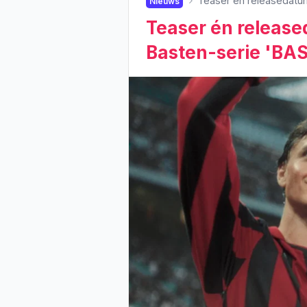
Teaser én releasedatum
Nieuws
Teaser én releas
Basten-serie 'BAS