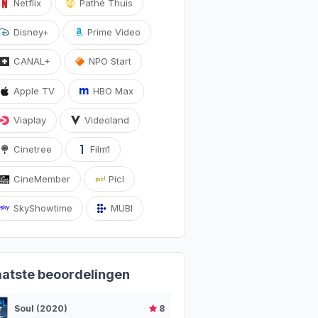
Netflix
Pathé Thuis
Disney+
Prime Video
CANAL+
NPO Start
Apple TV
HBO Max
Viaplay
Videoland
Cinetree
Film1
CineMember
Picl
SkyShowtime
MUBI
aatste beoordelingen
Soul (2020)
8