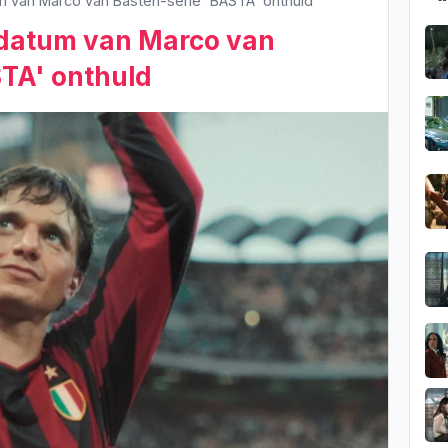
 van Marco van Basten-serie 'BASTA' onthuld
edatum van Marco van
TA' onthuld