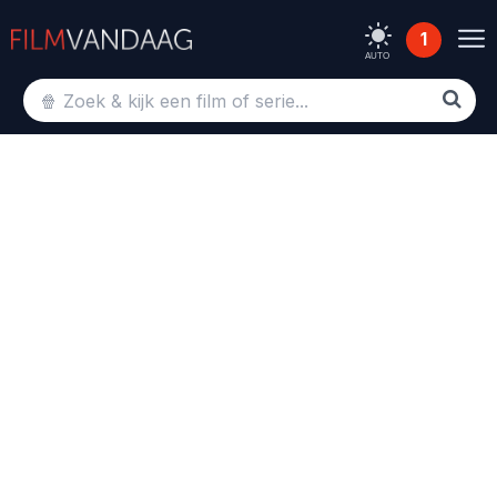
1
AUTO