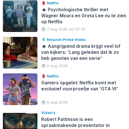
Netflix
🔥
Psychologische thriller met
Wagner Moura en Greta Lee nu te zien
op Netflix
7 aug 2026 om 07:30
Amazon Prime Video
🔥
Aangrijpend drama krijgt veel lof
van kijkers: 'Lang geleden dat ik zo
heb genoten van een serie'
6 aug 2026
Netflix
Gamers opgelet: Netflix komt met
exclusief voorproefje van 'GTA VI'
6 aug 2026
Video's
Robert Pattinson is een
spraakmakende presentator in