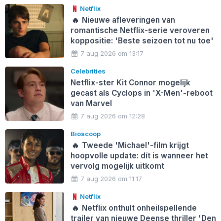
Netflix
🔥
Nieuwe afleveringen van
romantische Netflix-serie veroveren
koppositie: 'Beste seizoen tot nu toe'
7 aug 2026 om 13:17
Celebrities
Netflix-ster Kit Connor mogelijk
gecast als Cyclops in 'X-Men'-reboot
van Marvel
7 aug 2026 om 12:28
Bioscoop
🔥
Tweede 'Michael'-film krijgt
hoopvolle update: dít is wanneer het
vervolg mogelijk uitkomt
7 aug 2026 om 11:17
Netflix
🔥
Netflix onthult onheilspellende
trailer van nieuwe Deense thriller 'Den