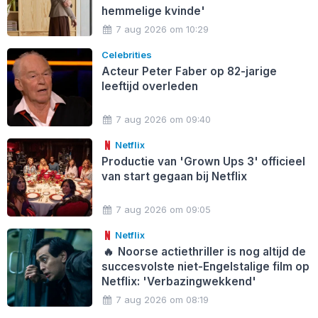
hemmelige kvinde'
7 aug 2026 om 10:29
Celebrities
Acteur Peter Faber op 82-jarige
leeftijd overleden
7 aug 2026 om 09:40
Netflix
Productie van 'Grown Ups 3' officieel
van start gegaan bij Netflix
7 aug 2026 om 09:05
Netflix
🔥
Noorse actiethriller is nog altijd de
succesvolste niet-Engelstalige film op
Netflix: 'Verbazingwekkend'
7 aug 2026 om 08:19