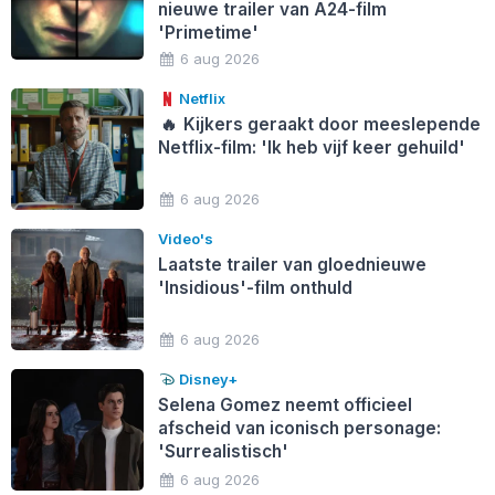
nieuwe trailer van A24-film
'Primetime'
6 aug 2026
Netflix
🔥
Kijkers geraakt door meeslepende
Netflix-film: 'Ik heb vijf keer gehuild'
6 aug 2026
Video's
Laatste trailer van gloednieuwe
'Insidious'-film onthuld
6 aug 2026
Disney+
Selena Gomez neemt officieel
afscheid van iconisch personage:
'Surrealistisch'
6 aug 2026