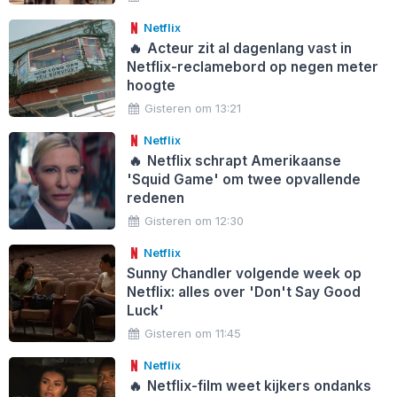
Netflix
🔥
Acteur zit al dagenlang vast in
Netflix-reclamebord op negen meter
hoogte
Gisteren om 13:21
Netflix
🔥
Netflix schrapt Amerikaanse
'Squid Game' om twee opvallende
redenen
Gisteren om 12:30
Netflix
Sunny Chandler volgende week op
Netflix: alles over 'Don't Say Good
Luck'
Gisteren om 11:45
Netflix
🔥
Netflix-film weet kijkers ondanks