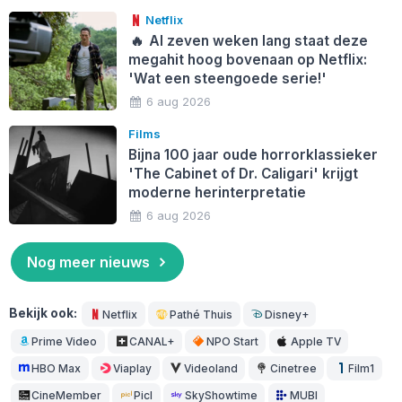
Netflix
🔥
Al zeven weken lang staat deze
megahit hoog bovenaan op Netflix:
'Wat een steengoede serie!'
6 aug 2026
Films
Bijna 100 jaar oude horrorklassieker
'The Cabinet of Dr. Caligari' krijgt
moderne herinterpretatie
6 aug 2026
Nog meer nieuws
Bekijk ook:
Netflix
Pathé Thuis
Disney+
Prime Video
CANAL+
NPO Start
Apple TV
HBO Max
Viaplay
Videoland
Cinetree
Film1
CineMember
Picl
SkyShowtime
MUBI