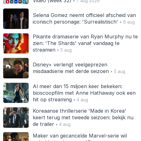
Video (week 32)
• 7 aug 2026
Selena Gomez neemt officieel afscheid van
iconisch personage: 'Surrealistisch'
• 6 aug
Pikante dramaserie van Ryan Murphy nu te
zien: 'The Shards' vanaf vandaag te
streamen
• 5 aug
Disney+ verlengt veelgeprezen
misdaadserie met derde seizoen
• 5 aug
Al meer dan 15 miljoen keer bekeken:
bioscoopfilm met Anne Hathaway ook een
hit op streaming
• 4 aug
Koreaanse thrillerserie 'Made in Korea'
keert terug met tweede seizoen: bekijk nu
de trailer
• 4 aug
Maker van gecancelde Marvel-serie wil