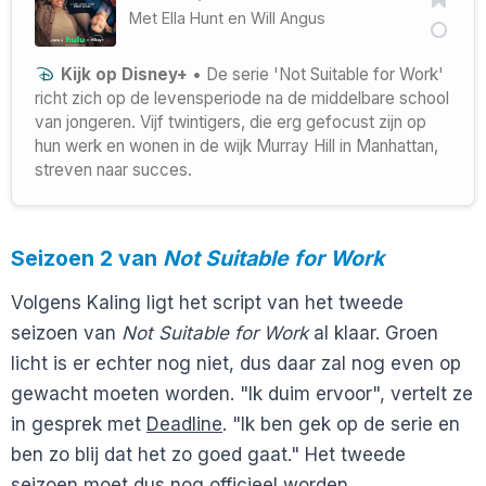
Met
Ella Hunt
en
Will Angus
Kijk op Disney+
• De serie 'Not Suitable for Work'
richt zich op de levensperiode na de middelbare school
van jongeren. Vijf twintigers, die erg gefocust zijn op
hun werk en wonen in de wijk Murray Hill in Manhattan,
streven naar succes.
Seizoen 2 van
Not Suitable for Work
Volgens Kaling ligt het script van het tweede
seizoen van
Not Suitable for Work
al klaar. Groen
licht is er echter nog niet, dus daar zal nog even op
gewacht moeten worden. "Ik duim ervoor", vertelt ze
in gesprek met
Deadline
. "Ik ben gek op de serie en
ben zo blij dat het zo goed gaat." Het tweede
seizoen moet dus nog officieel worden