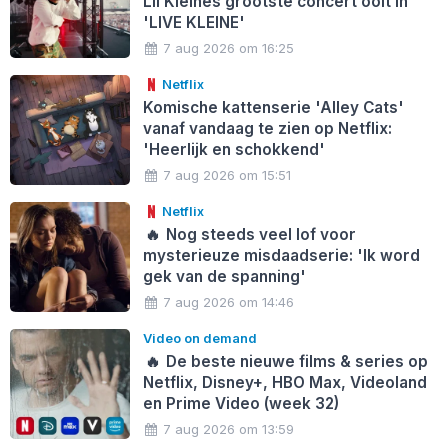
Lil Kleines grootste concert ooit in
'LIVE KLEINE'
7 aug 2026 om 16:25
Netflix
Komische kattenserie 'Alley Cats'
vanaf vandaag te zien op Netflix:
'Heerlijk en schokkend'
7 aug 2026 om 15:51
Netflix
🔥
Nog steeds veel lof voor
mysterieuze misdaadserie: 'Ik word
gek van de spanning'
7 aug 2026 om 14:46
Video on demand
🔥
De beste nieuwe films & series op
Netflix, Disney+, HBO Max, Videoland
en Prime Video (week 32)
7 aug 2026 om 13:59