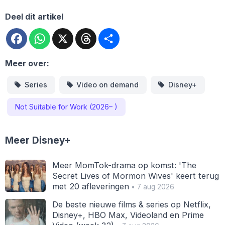
Deel dit artikel
Facebook
WhatsApp
X
Threads
Deel
Meer over:
Series
Video on demand
Disney+
Not Suitable for Work (2026– )
Meer Disney+
Meer MomTok-drama op komst: 'The
Secret Lives of Mormon Wives' keert terug
met 20 afleveringen
• 7 aug 2026
De beste nieuwe films & series op Netflix,
Disney+, HBO Max, Videoland en Prime