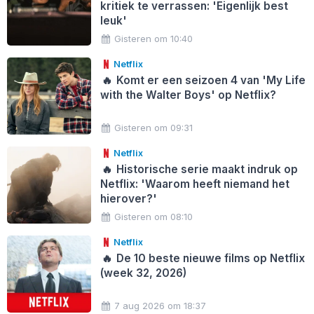
kritiek te verrassen: 'Eigenlijk best
leuk'
Gisteren om 10:40
Netflix
🔥
Komt er een seizoen 4 van 'My Life
with the Walter Boys' op Netflix?
Gisteren om 09:31
Netflix
🔥
Historische serie maakt indruk op
Netflix: 'Waarom heeft niemand het
hierover?'
Gisteren om 08:10
Netflix
🔥
De 10 beste nieuwe films op Netflix
(week 32, 2026)
7 aug 2026 om 18:37