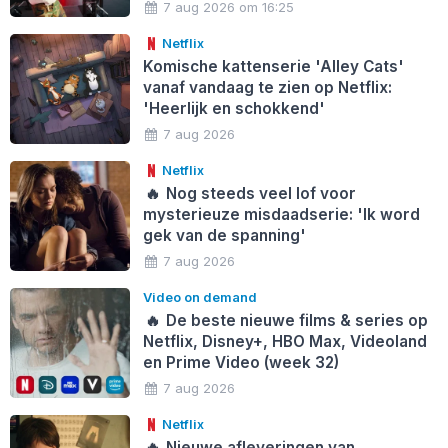
7 aug 2026 om 16:25
Netflix
Komische kattenserie 'Alley Cats'
vanaf vandaag te zien op Netflix:
'Heerlijk en schokkend'
7 aug 2026
Netflix
🔥
Nog steeds veel lof voor
mysterieuze misdaadserie: 'Ik word
gek van de spanning'
7 aug 2026
Video on demand
🔥
De beste nieuwe films & series op
Netflix, Disney+, HBO Max, Videoland
en Prime Video (week 32)
7 aug 2026
Netflix
🔥
Nieuwe afleveringen van