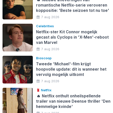
romantische Netflix-serie veroveren
koppositie: 'Beste seizoen tot nu toe'
7 aug 2026
Celebrities
Netflix-ster Kit Connor mogelijk
gecast als Cyclops in 'X-Men'-reboot
van Marvel
7 aug 2026
Bioscoop
Tweede 'Michael'-film krijgt
hoopvolle update: dít is wanneer het
vervolg mogelijk uitkomt
7 aug 2026
Netflix
🔥
Netflix onthult onheilspellende
trailer van nieuwe Deense thriller 'Den
hemmelige kvinde'