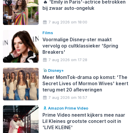
🔥
'Emily in Paris'-actrice betrokken
bij zwaar auto-ongeluk
7 aug 2026 om 18:00
Films
Voormalige Disney-ster maakt
vervolg op cultklassieker 'Spring
Breakers'
7 aug 2026 om 17:28
Disney+
Meer MomTok-drama op komst: 'The
Secret Lives of Mormon Wives' keert
terug met 20 afleveringen
7 aug 2026 om 16:57
Amazon Prime Video
Prime Video neemt kijkers mee naar
Lil Kleines grootste concert ooit in
'LIVE KLEINE'