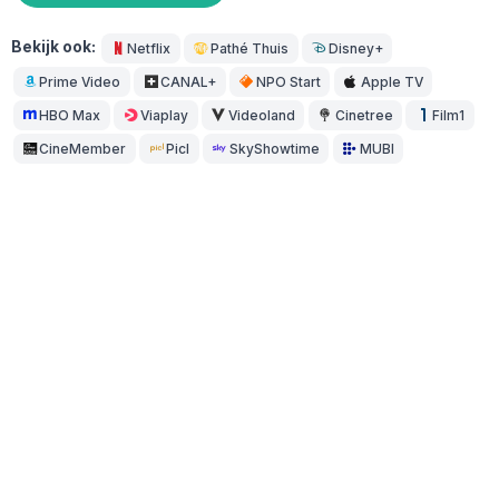
Bekijk ook:
Netflix
Pathé Thuis
Disney+
Prime Video
CANAL+
NPO Start
Apple TV
HBO Max
Viaplay
Videoland
Cinetree
Film1
CineMember
Picl
SkyShowtime
MUBI