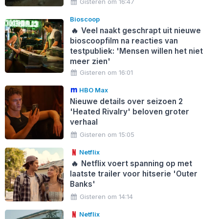
Gisteren om 16:47
Bioscoop
🔥
Veel naakt geschrapt uit nieuwe
bioscoopfilm na reacties van
testpubliek: 'Mensen willen het niet
meer zien'
Gisteren om 16:01
HBO Max
Nieuwe details over seizoen 2
'Heated Rivalry' beloven groter
verhaal
Gisteren om 15:05
Netflix
🔥
Netflix voert spanning op met
laatste trailer voor hitserie 'Outer
Banks'
Gisteren om 14:14
Netflix