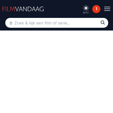
1
AUTO