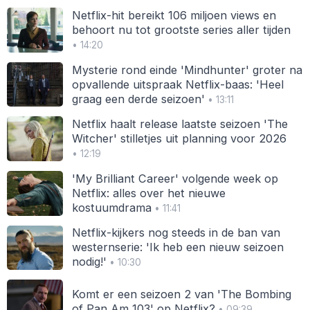
Netflix-hit bereikt 106 miljoen views en
behoort nu tot grootste series aller tijden
• 14:20
Mysterie rond einde 'Mindhunter' groter na
opvallende uitspraak Netflix-baas: 'Heel
graag een derde seizoen'
• 13:11
Netflix haalt release laatste seizoen 'The
Witcher' stilletjes uit planning voor 2026
• 12:19
'My Brilliant Career' volgende week op
Netflix: alles over het nieuwe
kostuumdrama
• 11:41
Netflix-kijkers nog steeds in de ban van
westernserie: 'Ik heb een nieuw seizoen
nodig!'
• 10:30
Komt er een seizoen 2 van 'The Bombing
of Pan Am 103' op Netflix?
• 09:39