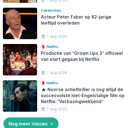
7 aug 2026
Celebrities
Acteur Peter Faber op 82-jarige
leeftijd overleden
7 aug 2026
Netflix
Productie van 'Grown Ups 3' officieel
van start gegaan bij Netflix
7 aug 2026
Netflix
🔥
Noorse actiethriller is nog altijd de
succesvolste niet-Engelstalige film op
Netflix: 'Verbazingwekkend'
7 aug 2026
Nog meer nieuws