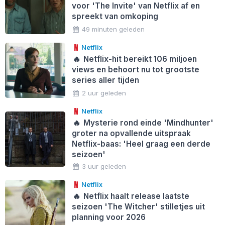
voor 'The Invite' van Netflix af en
spreekt van omkoping
49 minuten geleden
Netflix
🔥
Netflix-hit bereikt 106 miljoen
views en behoort nu tot grootste
series aller tijden
2 uur geleden
Netflix
🔥
Mysterie rond einde 'Mindhunter'
groter na opvallende uitspraak
Netflix-baas: 'Heel graag een derde
seizoen'
3 uur geleden
Netflix
🔥
Netflix haalt release laatste
seizoen 'The Witcher' stilletjes uit
planning voor 2026