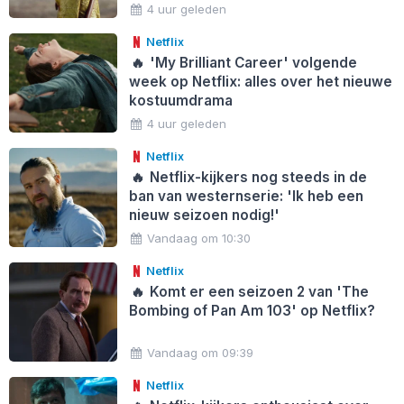
4 uur geleden
Netflix
🔥
'My Brilliant Career' volgende
week op Netflix: alles over het nieuwe
kostuumdrama
4 uur geleden
Netflix
🔥
Netflix-kijkers nog steeds in de
ban van westernserie: 'Ik heb een
nieuw seizoen nodig!'
Vandaag om 10:30
Netflix
🔥
Komt er een seizoen 2 van 'The
Bombing of Pan Am 103' op Netflix?
Vandaag om 09:39
Netflix