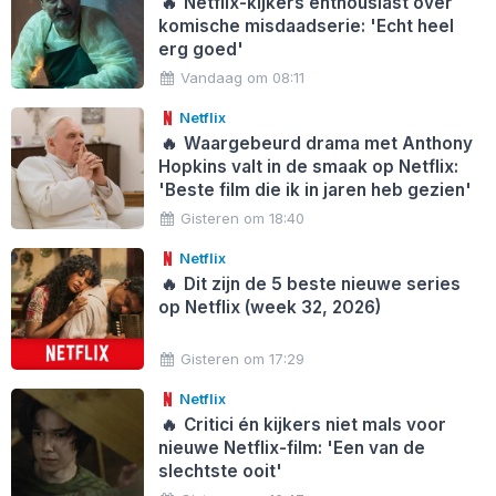
🔥
Netflix-kijkers enthousiast over
komische misdaadserie: 'Echt heel
erg goed'
Vandaag om 08:11
Netflix
🔥
Waargebeurd drama met Anthony
Hopkins valt in de smaak op Netflix:
'Beste film die ik in jaren heb gezien'
Gisteren om 18:40
Netflix
🔥
Dit zijn de 5 beste nieuwe series
op Netflix (week 32, 2026)
Gisteren om 17:29
Netflix
🔥
Critici én kijkers niet mals voor
nieuwe Netflix-film: 'Een van de
slechtste ooit'