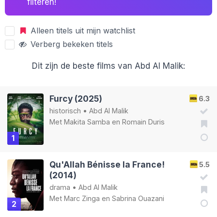
filteren!
Alleen titels uit mijn watchlist
Verberg bekeken titels
Dit zijn de beste films van Abd Al Malik:
Furcy (2025)
6.3
historisch
•
Abd Al Malik
Met
Makita Samba
en
Romain Duris
1
Qu'Allah Bénisse la France!
5.5
(2014)
drama
•
Abd Al Malik
Met
Marc Zinga
en
Sabrina Ouazani
2