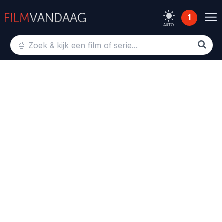
1
AUTO