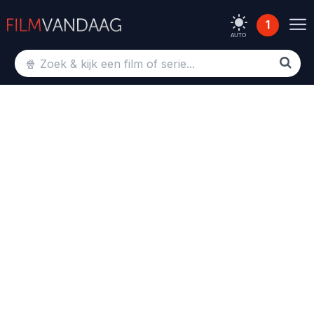
1
AUTO