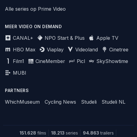
Alle series op Prime Video
MEER VIDEO ON DEMAND
CANAL+
NPO Start & Plus
Apple TV
HBO Max
Viaplay
Videoland
Cinetree
Film1
CineMember
Picl
SkyShowtime
MUBI
PARTNERS
WhichMuseum
Cycling News
Studeli
Studeli NL
151.628
films
18.213
series
94.863
trailers