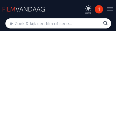
1
AUTO