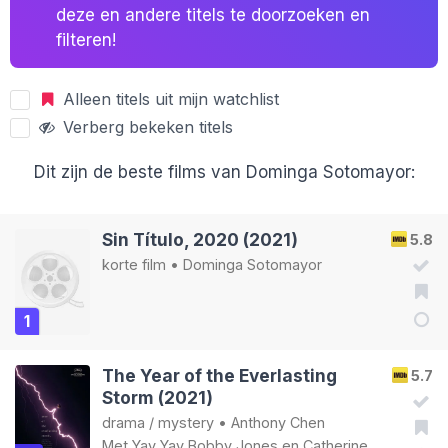
deze en andere titels te doorzoeken en
filteren!
Alleen titels uit mijn watchlist
Verberg bekeken titels
Dit zijn de beste films van Dominga Sotomayor:
Sin Título, 2020 (2021)
5.8
korte film
•
Dominga Sotomayor
1
The Year of the Everlasting
5.7
Storm (2021)
drama
/
mystery
•
Anthony Chen
Met
Yay Yay Bobby Jones
en
Catherine