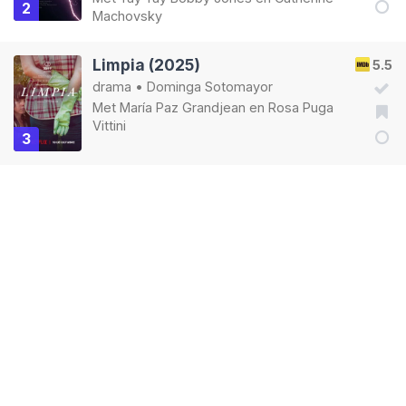
2
Machovsky
Limpia (2025)
5.5
drama
•
Dominga Sotomayor
Met
María Paz Grandjean
en
Rosa Puga
Vittini
3