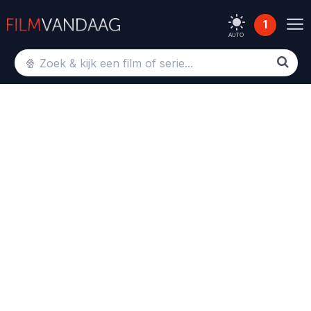
1
AUTO