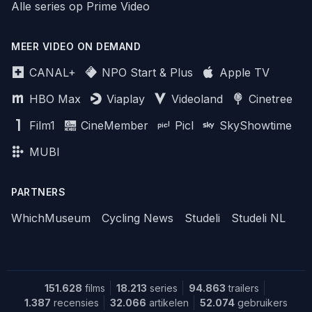
Alle series op Prime Video
MEER VIDEO ON DEMAND
CANAL+
NPO Start & Plus
Apple TV
HBO Max
Viaplay
Videoland
Cinetree
Film1
CineMember
Picl
SkyShowtime
MUBI
PARTNERS
WhichMuseum
Cycling News
Studeli
Studeli NL
151.628
films
18.213
series
94.863
trailers
1.387
recensies
32.066
artikelen
52.074
gebruikers