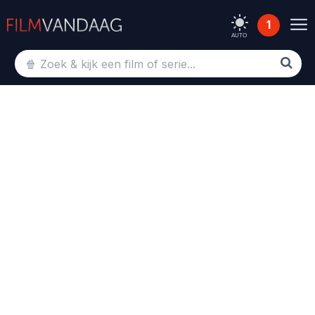
1
AUTO