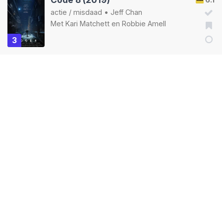
actie
/
misdaad
•
Jeff Chan
Met
Kari Matchett
en
Robbie Amell
3