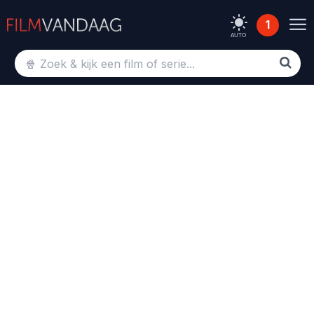
1
AUTO