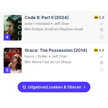
Code 8: Part II (2024)
5.8
actie
/
misdaad
•
Jeff Chan
Met
Robbie Amell
en
Stephen Amell
4
Grace: The Possession (2014)
4.6
horror
/
thriller
•
Jeff Chan
Met
Alexia Fast
en
Lin Shaye
5
Uitgebreid zoeken & filteren