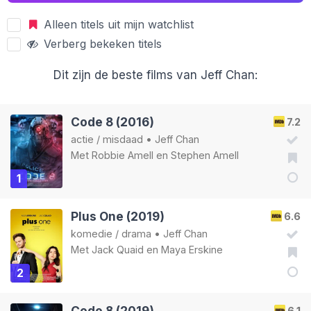
Alleen titels uit mijn watchlist
Verberg bekeken titels
Dit zijn de beste films van Jeff Chan:
Code 8 (2016)
7.2
actie
/
misdaad
•
Jeff Chan
Met
Robbie Amell
en
Stephen Amell
1
Plus One (2019)
6.6
komedie
/
drama
•
Jeff Chan
Met
Jack Quaid
en
Maya Erskine
2
Code 8 (2019)
6.1