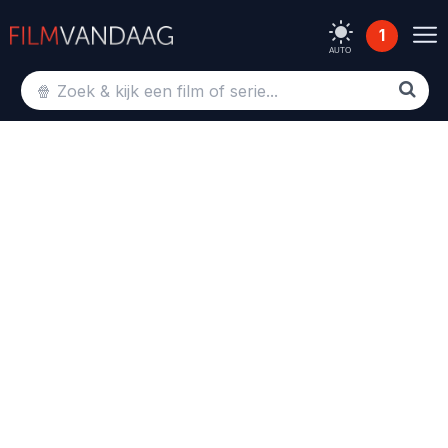
1
AUTO