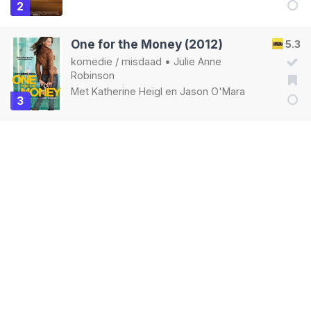
2
One for the Money (2012)
5.3
komedie
/
misdaad
•
Julie Anne
Robinson
Met
Katherine Heigl
en
Jason O'Mara
3