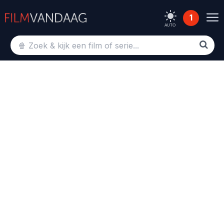
1
AUTO