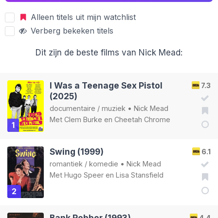
Alleen titels uit mijn watchlist
Verberg bekeken titels
Dit zijn de beste films van Nick Mead:
I Was a Teenage Sex Pistol
7.3
(2025)
documentaire
/
muziek
•
Nick Mead
Met
Clem Burke
en
Cheetah Chrome
1
Swing (1999)
6.1
romantiek
/
komedie
•
Nick Mead
Met
Hugo Speer
en
Lisa Stansfield
2
Bank Robber (1993)
4.4