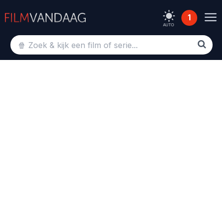
1
AUTO