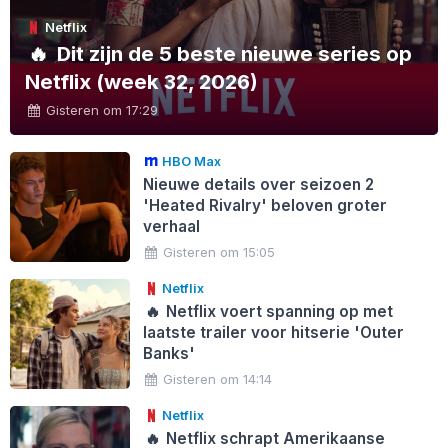
Netflix
🔥
Dit zijn de 5 beste nieuwe series op
Netflix (week 32, 2026)
Gisteren om 17:29
HBO Max
Nieuwe details over seizoen 2
'Heated Rivalry' beloven groter
verhaal
Gisteren om 15:05
Netflix
🔥
Netflix voert spanning op met
laatste trailer voor hitserie 'Outer
Banks'
Gisteren om 14:14
Netflix
🔥
Netflix schrapt Amerikaanse