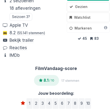
2 seizoenen
Gezien
18 afleveringen
Seizoen 3?
Watchlist
Apple TV
Markeren
8.2
(55.141 stemmen)
45
83
Bekijk trailer
Reacties
IMDb
FilmVandaag-score
8.1
/ 10
17 stemmen
Jouw beoordeling:
1
2
3
4
5
6
7
8
9
10