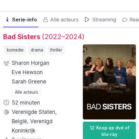
Serie-info
Alle acteurs
Streaming
Reac
Bad Sisters
(2022–2024)
komedie
drama
thriller
Sharon Horgan
Eve Hewson
Sarah Greene
Alle acteurs
52 minuten
Verenigde Staten
,
België
,
Verenigd
Koop op dvd of
Koninkrijk
blu-ray