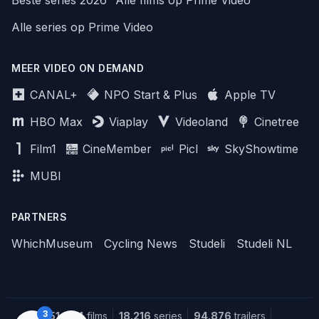
Beste series 2026
Alle films op Prime Video
Alle series op Prime Video
MEER VIDEO ON DEMAND
CANAL+
NPO Start & Plus
Apple TV
HBO Max
Viaplay
Videoland
Cinetree
Film1
CineMember
Picl
SkyShowtime
MUBI
PARTNERS
WhichMuseum
Cycling News
Studeli
Studeli NL
3
151.644
films
18.216
series
94.876
trailers