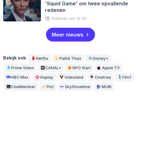
'Squid Game' om twee opvallende
redenen
Gisteren om 12:30
Meer nieuws
Bekijk ook:
Netflix
Pathé Thuis
Disney+
Prime Video
CANAL+
NPO Start
Apple TV
HBO Max
Viaplay
Videoland
Cinetree
Film1
CineMember
Picl
SkyShowtime
MUBI