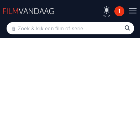
1
AUTO