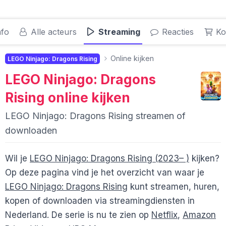
nfo
Alle acteurs
Streaming
Reacties
Ko
Online kijken
LEGO Ninjago: Dragons Rising
LEGO Ninjago: Dragons
Rising
online kijken
LEGO Ninjago: Dragons Rising streamen of
downloaden
Wil je
LEGO Ninjago: Dragons Rising (2023– )
kijken?
Op deze pagina vind je het overzicht van waar je
LEGO Ninjago: Dragons Rising
kunt streamen, huren,
kopen of downloaden via streamingdiensten in
Nederland. De serie is nu te zien op
Netflix
,
Amazon