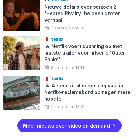
Nieuwe details over seizoen 2
'Heated Rivalry' beloven groter
verhaal
Gisteren om 15:05
Netflix
🔥
Netflix voert spanning op met
laatste trailer voor hitserie 'Outer
Banks'
Gisteren om 14:14
Netflix
🔥
Acteur zit al dagenlang vast in
Netflix-reclamebord op negen meter
hoogte
Gisteren om 13:21
Meer nieuws over video on demand