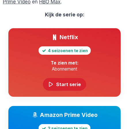
Prime Video
en
HBO Max
.
Kijk de serie op:
Netflix
4 seizoenen te zien
Te zien met:
Abonnement
Start serie
Amazon Prime Video
3 seizoenen te zien