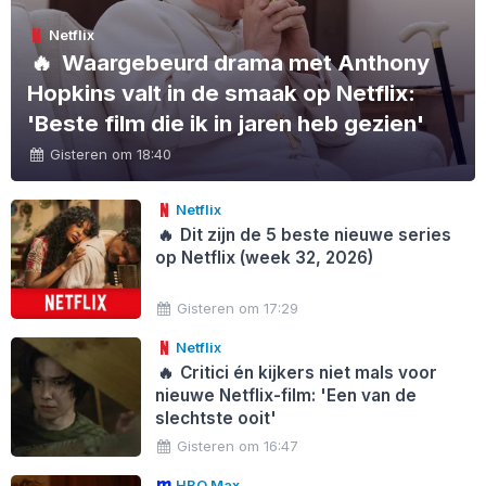
Netflix
🔥
Waargebeurd drama met Anthony
Hopkins valt in de smaak op Netflix:
'Beste film die ik in jaren heb gezien'
Gisteren om 18:40
Netflix
🔥
Dit zijn de 5 beste nieuwe series
op Netflix (week 32, 2026)
Gisteren om 17:29
Netflix
🔥
Critici én kijkers niet mals voor
nieuwe Netflix-film: 'Een van de
slechtste ooit'
Gisteren om 16:47
HBO Max