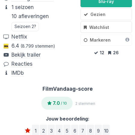
blu-ray
1 seizoen
Gezien
10 afleveringen
Seizoen 2?
Watchlist
Netflix
Markeren
6.4
(8.799 stemmen)
12
26
Bekijk trailer
Reacties
IMDb
FilmVandaag-score
7.0
/ 10
2 stemmen
Jouw beoordeling:
1
2
3
4
5
6
7
8
9
10