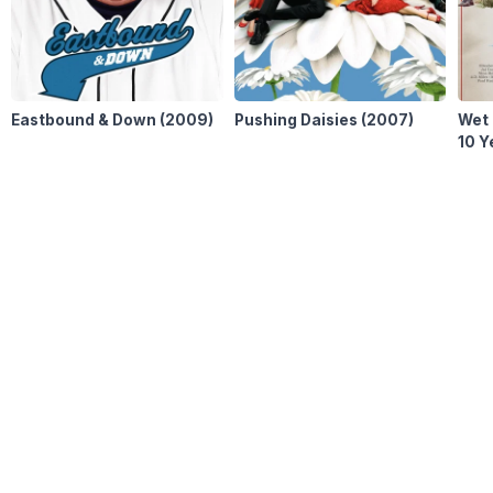
Eastbound & Down
(2009)
Pushing Daisies
(2007)
Wet 
10 Y