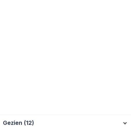
Gezien (12)
werfgin
Kiro
HazyHasselo
dpsmits
W
K
H
D