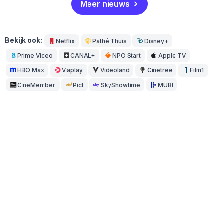
Meer nieuws
Bekijk ook:
Netflix
Pathé Thuis
Disney+
Prime Video
CANAL+
NPO Start
Apple TV
HBO Max
Viaplay
Videoland
Cinetree
Film1
CineMember
Picl
SkyShowtime
MUBI