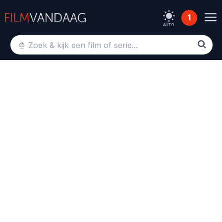
1
AUTO