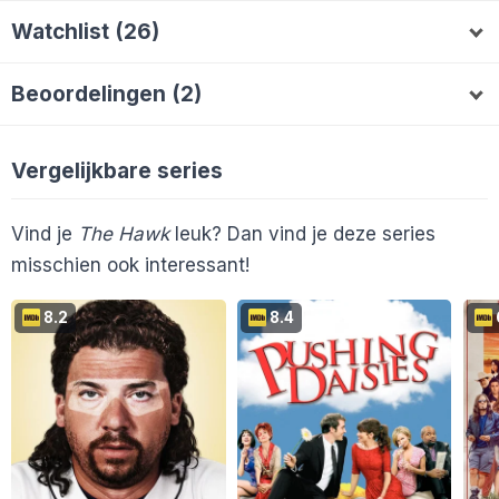
Watchlist (26)
AlieB
Lala70
Maartjedenhoedt
lampeme
A
L
M
L
Maistro
Eduards89
HazyHasselo
M
E
H
Melvin2000
Yvonne1
Y
Beoordelingen (2)
Mitchelpouwels
Olav64
Gijsbert
williejj
M
G
W
En 2 anderen...
Lala70
6
Yvonne1
8
L
Y
EveroN
PeSaKe
paulmoer
P
Vergelijkbare series
En 16 anderen...
Vind je
The Hawk
leuk? Dan vind je deze series
misschien ook interessant!
8.2
8.4