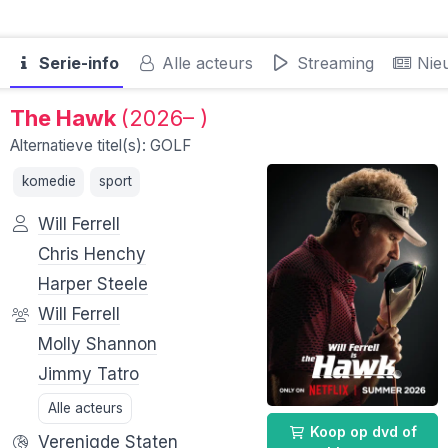
Serie-info
Alle acteurs
Streaming
Nie
The Hawk
(2026– )
Alternatieve titel(s): GOLF
komedie
sport
Will Ferrell
Chris Henchy
Harper Steele
Will Ferrell
Molly Shannon
Jimmy Tatro
Alle acteurs
Koop op dvd of
Verenigde Staten