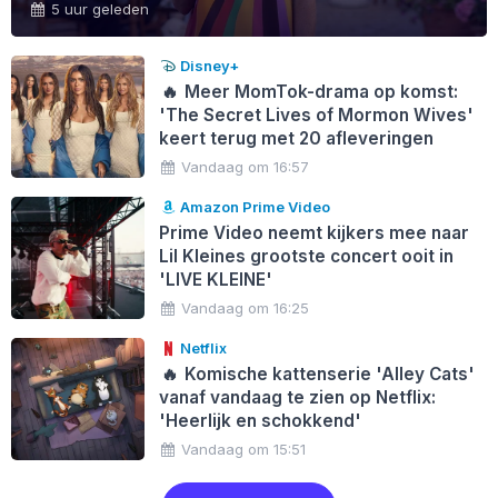
5 uur geleden
Disney+
🔥
Meer MomTok-drama op komst:
'The Secret Lives of Mormon Wives'
keert terug met 20 afleveringen
Vandaag om 16:57
Amazon Prime Video
Prime Video neemt kijkers mee naar
Lil Kleines grootste concert ooit in
'LIVE KLEINE'
Vandaag om 16:25
Netflix
🔥
Komische kattenserie 'Alley Cats'
vanaf vandaag te zien op Netflix:
'Heerlijk en schokkend'
Vandaag om 15:51